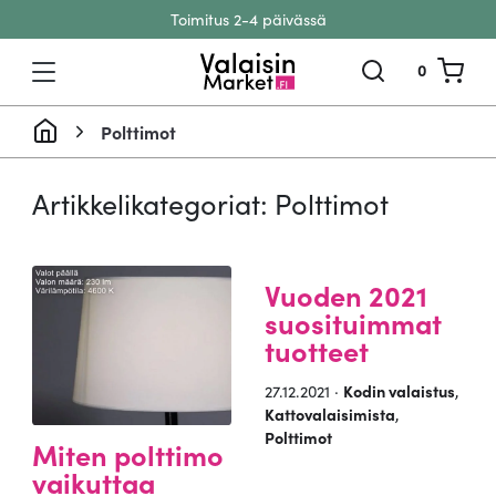
Toimitus 2-4 päivässä
Siirry sisältöön
0
Polttimot
Artikkelikategoriat: Polttimot
Vuoden 2021
suosituimmat
tuotteet
27.12.2021 ·
Kodin valaistus
,
Kattovalaisimista
,
Polttimot
Miten polttimo
vaikuttaa