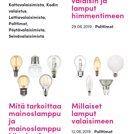
valaisin ja
Kattovalaisimista
,
Kodin
lamput
valaistus
,
himmentimeen
Lattiavalaisimista
,
Polttimot
,
29.06.2019 ·
Polttimot
Pöytävalaisimista
,
Seinävalaisimista
Mitä tarkoittaa
Millaiset
mainoslamppu
lamput
ja
valaisimeen
mainoslamppu
12.06.2019 ·
Polttimot