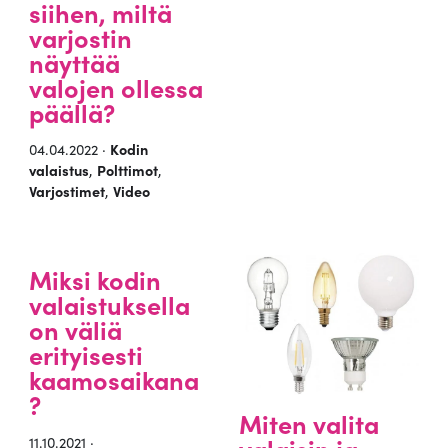
siihen, miltä
varjostin
näyttää
valojen ollessa
päällä?
04.04.2022 ·
Kodin
valaistus
,
Polttimot
,
Varjostimet
,
Video
Miksi kodin
valaistuksella
on väliä
erityisesti
kaamosaikana
?
Miten valita
11.10.2021 ·