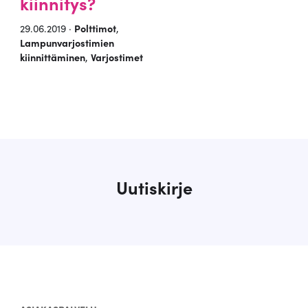
kiinnitys?
29.06.2019 ·
Polttimot
,
Lampunvarjostimien
kiinnittäminen
,
Varjostimet
Uutiskirje