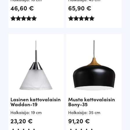
46,60
€
65,90
€
Arvostelu
Arvostelu
tuotteesta:
tuotteesta:
5.00
5.00
/ 5
/ 5
Lasinen kattovalaisin
Musta kattovalaisin
Waddon-19
Bony-35
Halkaisija: 19 cm
Halkaisija: 35 cm
23,20
€
91,20
€