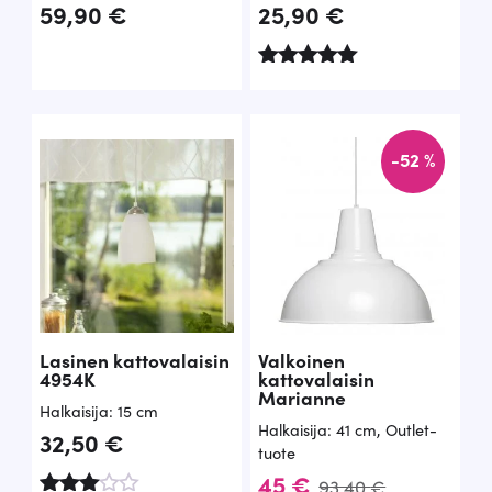
59,90
€
25,90
€
Arvostelu
tuotteesta:
5.00
/ 5
-52 %
Lasinen kattovalaisin
Valkoinen
4954K
kattovalaisin
Marianne
Halkaisija: 15 cm
Halkaisija: 41 cm
,
Outlet-
32,50
€
tuote
A
N
45
€
93,40
€