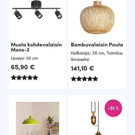
Musta kohdevalaisin
Bambuvalaisin Pouta
Mons-3
Halkaisija: 38 cm
,
Toimitus
Leveys: 55 cm
ilmaiseksi
65,90
€
141,10
€
Arvostelu
Arvostelu
tuotteesta:
tuotteesta:
5.00
5.00
/ 5
/ 5
-51 %