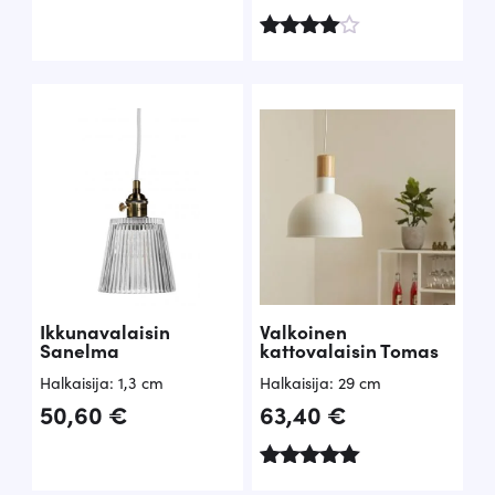
Arvostelu
tuotteesta
:
4.67
/ 5
Ikkunavalaisin
Valkoinen
Sanelma
kattovalaisin Tomas
Halkaisija: 1,3 cm
Halkaisija: 29 cm
50,60
€
63,40
€
Arvostelu