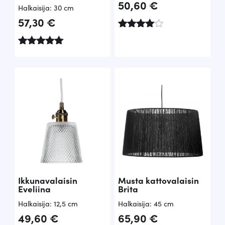
50,60
€
h
a
Halkaisija: 30 cm
0
57,30
€
i
o
Arvoste
n
n
€
lu
Arvostelu
tuottees
t
:
.
tuotteesta:
ta:
5.00
4.00
a
2
/ 5
/ 5
o
9
l
i
€
:
.
6
9
Ikkunavalaisin
Musta kattovalaisin
Eveliina
Brita
€
Halkaisija: 12,5 cm
Halkaisija: 45 cm
49,60
€
65,90
€
.