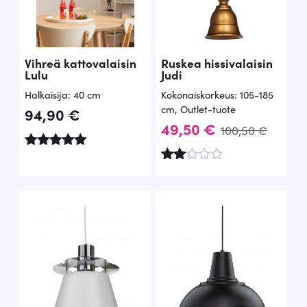
Vihreä kattovalaisin
Ruskea hissivalaisin
Lulu
Judi
Halkaisija: 40 cm
Kokonaiskorkeus: 105-185
cm
,
Outlet-tuote
94,90
€
A
N
49,50
€
100,50
€
l
y
Arvostelu
k
k
tuotteesta:
Arv
5.00
ost
u
y
/ 5
elu
tuott
p
i
ees
ta:
e
n
2.00
/ 5
r
e
ä
n
i
h