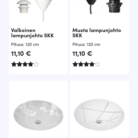
Valkoinen
Musta lampunjohto
lampunjohto SKK
SKK
Pituus: 120 cm
Pituus: 120 cm
11,10
€
11,10
€
Arvostelu
Arvostelu
tuotteesta
tuotteesta
:
:
4.71
4.67
/ 5
/ 5