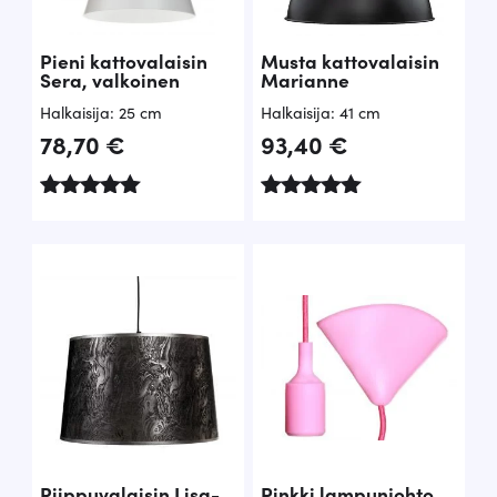
n
i
Pieni kattovalaisin
Musta kattovalaisin
e
n
Sera, valkoinen
Marianne
n
t
Halkaisija: 25 cm
Halkaisija: 41 cm
h
a
78,70
€
93,40
€
i
o
n
n
Arvostelu
Arvostelu
tuotteesta:
tuotteesta:
t
:
5.00
5.00
/ 5
/ 5
a
4
o
9
l
,
i
5
:
0
1
0
€
Riippuvalaisin Lisa-
Pinkki lampunjohto