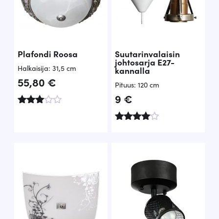
:
0
3
0
€
Plafondi Roosa
Suutarinvalaisin
,
.
johtosarja E27-
Halkaisija: 31,5 cm
kannalla
5
55,80
€
Pituus: 120 cm
0
9
€
Arvost
€
elu
tuottee
Arvoste
.
sta:
lu
3.67
tuottees
/ 5
ta:
4.00
/ 5