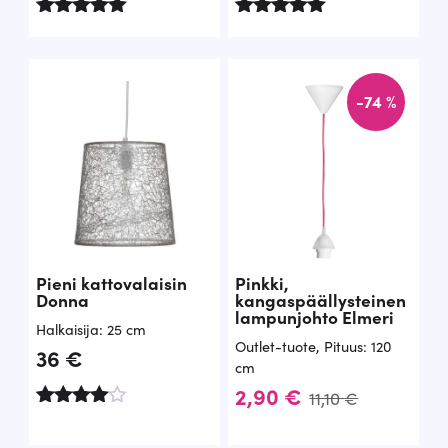
Arvostelu
Arvostelu
tuotteesta:
tuotteesta:
5.00
5.00
/ 5
/ 5
-74 %
Pieni kattovalaisin
Pinkki,
Donna
kangaspäällysteinen
lampunjohto Elmeri
Halkaisija: 25 cm
Outlet-tuote
,
Pituus: 120
36
€
cm
A
N
2,90
€
11,10
€
Arvostelu
l
y
tuotteesta