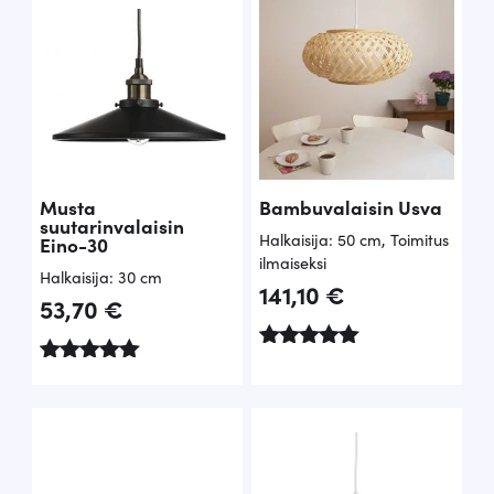
4.00
/ 5
Musta
Bambuvalaisin Usva
suutarinvalaisin
Halkaisija: 50 cm
,
Toimitus
Eino-30
ilmaiseksi
Halkaisija: 30 cm
141,10
€
53,70
€
Arvostelu
Arvostelu
tuotteesta:
tuotteesta:
5.00
5.00
/ 5
/ 5