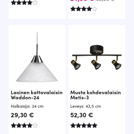
l
y
Arvostelu
k
k
tuotteesta
Arvostelu
:
tuotteesta
u
y
4.86
:
/ 5
4.67
p
i
/ 5
e
n
r
e
ä
n
i
h
n
i
Lasinen kattovalaisin
Musta kohdevalaisin
e
n
Waddon-24
Metis-3
n
t
Halkaisija: 24 cm
Leveys: 43,5 cm
h
a
29,30
€
52,30
€
i
o
n
n
Arvostelu
Arvostelu