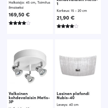
Halkaisija: 45 cm
,
Toimitus
1
ilmaiseksi
Korkeus: 15 - 20 cm
169,50
€
21,90
€
Arvostelu
Arvostelu
tuotteesta
tuotteesta
:
:
4.89
4.80
/ 5
/ 5
Valkoinen
Lasinen plafondi
kohdevalaisin Metis-
Nubis-40
3P
Leveys: 40 cm