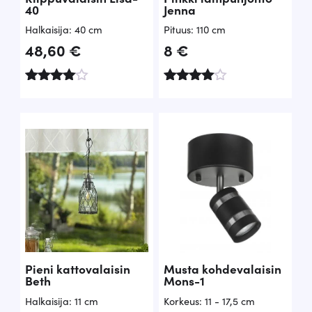
40
Jenna
0
.
Halkaisija: 40 cm
Pituus: 110 cm
,
48,60
€
8
€
5
0
Arvoste
Arvoste
lu
lu
tuottees
tuottees
€
ta:
ta:
4.00
4.00
.
/ 5
/ 5
Pieni kattovalaisin
Musta kohdevalaisin
Beth
Mons-1
Halkaisija: 11 cm
Korkeus: 11 - 17,5 cm