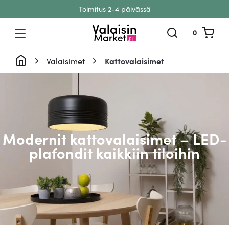
Toimitus 2-4 päivässä
Siirry sisältöön
0
Valaisimet
Kattovalaisimet
Modernit kattovalaisimet – LED-
plafondit kaikkiin tiloihin