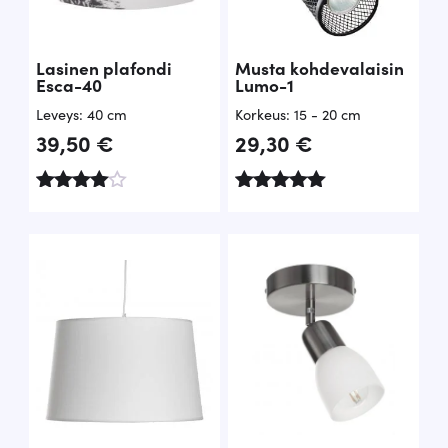
Lasinen plafondi
Musta kohdevalaisin
Esca-40
Lumo-1
Leveys: 40 cm
Korkeus: 15 - 20 cm
39,50
€
29,30
€
Arvostel
Arvostelu
u
tuotteesta:
tuotteest
5.00
a:
/ 5
4.20
/ 5