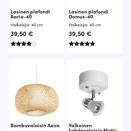
Lasinen plafondi
Lasinen plafondi
Aaria-40
Domus-40
Halkaisija: 40 cm
Halkaisija: 40 cm
39,50
€
39,50
€
Arvostelu
Arvostelu
tuotteesta
tuotteesta
:
:
4.81
4.91
/ 5
/ 5
Bambuvalaisin Aava
Valkoinen
kohdevalaisin Metis-