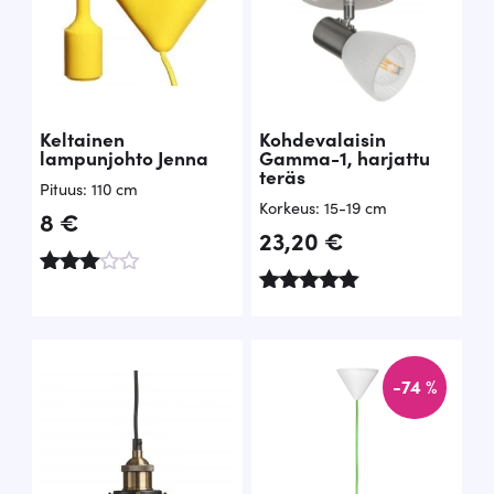
i
€
:
.
8
0
Keltainen
Kohdevalaisin
lampunjohto Jenna
Gamma-1, harjattu
,
teräs
Pituus: 110 cm
2
Korkeus: 15-19 cm
8
€
23,20
€
0
Arvo
€
stelu
Arvostelu
tuottee
tuotteesta:
.
sta:
5.00
3.00
/ 5
-74 %
/ 5