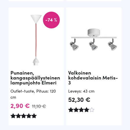
tuotteesta
tuotteesta:
t
:
:
5.00
4.83
/ 5
a
2
-74 %
/ 5
o
4
l
,
i
9
:
0
3
8
€
Punainen,
Valkoinen
kangaspäällysteinen
kohdevalaisin Metis-
,
.
lampunjohto Elmeri
3
5
Outlet-tuote
,
Pituus: 120
Leveys: 43 cm
cm
52,30
€
0
A
N
2,90
€
11,10
€
l
y
€
Arvostelu
k
k
tuotteesta
Arvostelu
.
:
tuotteesta: