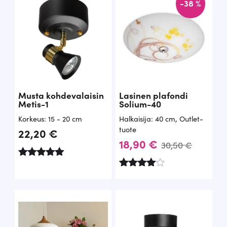
-38 %
/ 5
o
,
l
9
i
0
:
1
€
1
.
Musta kohdevalaisin
Lasinen plafondi
,
Metis-1
Solium-40
1
Korkeus: 15 - 20 cm
Halkaisija: 40 cm
,
Outlet-
tuote
22,20
€
0
A
N
18,90
€
30,50
€
l
y
€
Arvostelu
k
k
tuotteesta:
Arvoste
.
5.00
lu
u
y
/ 5
tuottees
ta:
p
i
4.00
/ 5
e
n