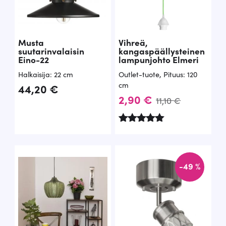
Musta
Vihreä,
suutarinvalaisin
kangaspäällysteinen
Eino-22
lampunjohto Elmeri
Halkaisija: 22 cm
Outlet-tuote
,
Pituus: 120
cm
44,20
€
A
N
2,90
€
11,10
€
l
y
k
k
Arvostelu
tuotteesta:
u
y
5.00
/ 5
p
i
-49 %
e
n
r
e
ä
n