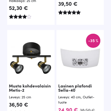
Halkaisija: 25 cm
39,50
€
52,30
€
Arvostelu
Arvostel
tuotteesta:
u
5.00
tuotteest
/ 5
a:
-35 %
4.57
/ 5
Musta kohdevalaisin
Lasinen plafondi
Metis-2
Sella-40
Leveys: 25 cm
Leveys: 40 cm
,
Outlet-
tuote
36,50
€
A
N
24,90
€
38,50
€