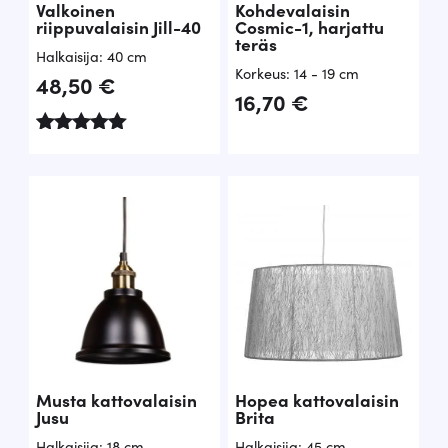
Valkoinen
Kohdevalaisin
riippuvalaisin Jill-40
Cosmic-1, harjattu
teräs
Halkaisija: 40 cm
Korkeus: 14 - 19 cm
48,50
€
16,70
€
Arvostelu
tuotteesta:
5.00
/ 5
Musta kattovalaisin
Hopea kattovalaisin
Jusu
Brita
Halkaisija: 18 cm
Halkaisija: 45 cm