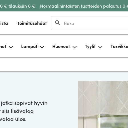
00 € tilauksiin 0 €
Normaalihintaisten tuotteiden palautus 0 
ista
Toimitusehdot
met
Lamput
Huoneet
Tyylit
Tarvikk
 jotka sopivat hyvin
siis lisävaloa
valoa ulos.