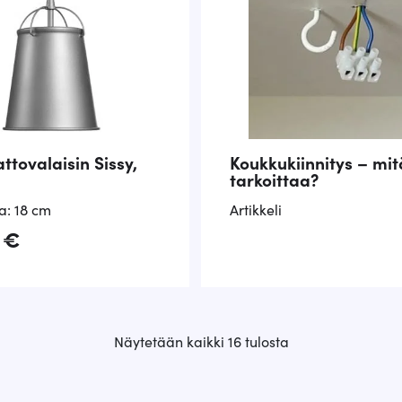
attovalaisin Sissy,
Koukkukiinnitys – mit
tarkoittaa?
ja: 18 cm
Artikkeli
0
€
S
Näytetään kaikki 16 tulosta
u
o