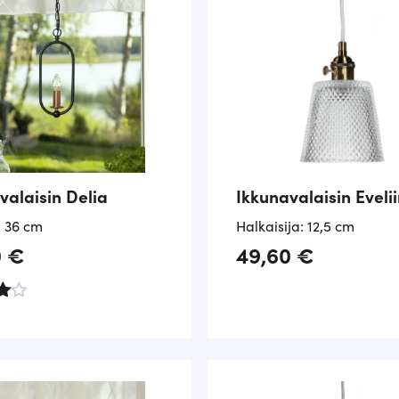
valaisin Delia
Ikkunavalaisin Eveli
: 36 cm
Halkaisija: 12,5 cm
0
€
49,60
€
te
es