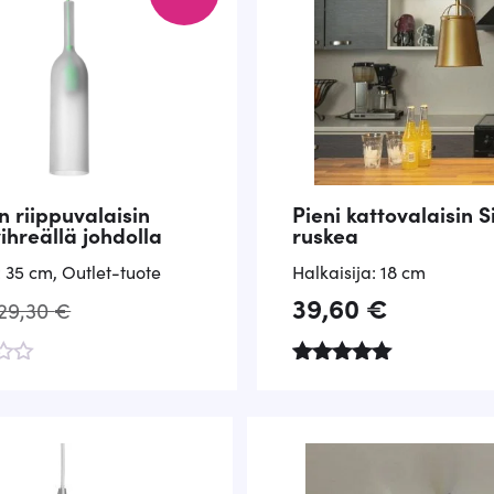
n riippuvalaisin
Pieni kattovalaisin S
vihreällä johdolla
ruskea
: 35 cm
,
Outlet-tuote
Halkaisija: 18 cm
39,60
€
29,30
€
Arvostelu
tuotteesta:
5.00
/ 5