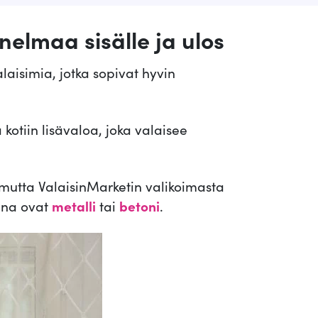
s
i
nelmaa sisälle ja ulos
t
u
laisimia, jotka sopivat hyvin
i
m
m
a
otiin lisävaloa, joka valaisee
t
e
n
 mutta ValaisinMarketin valikoimasta
s
ina ovat
metalli
tai
betoni
.
i
n