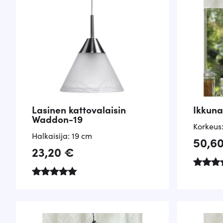
Lasinen kattovalaisin
Ikkuna
Waddon-19
Korkeus
Halkaisija: 19 cm
50,6
23,20
€
Arvos
lu
Arvostelu
tuotte
tuotteesta:
ta:
5.00
4.00
/ 5
/ 5