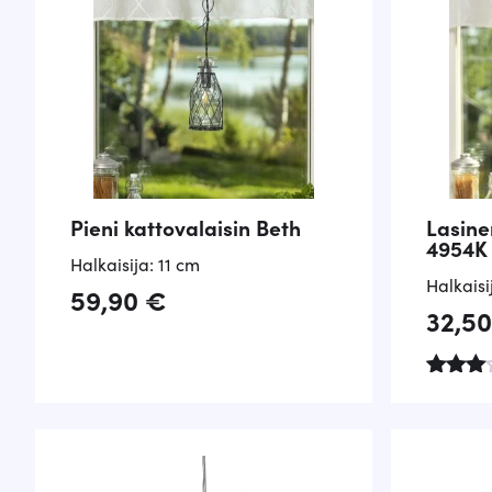
Pieni kattovalaisin Beth
Lasine
4954K
Halkaisija: 11 cm
Halkaisi
59,90
€
32,5
Arvos
telu
tuottee
sta:
3.33
/ 5