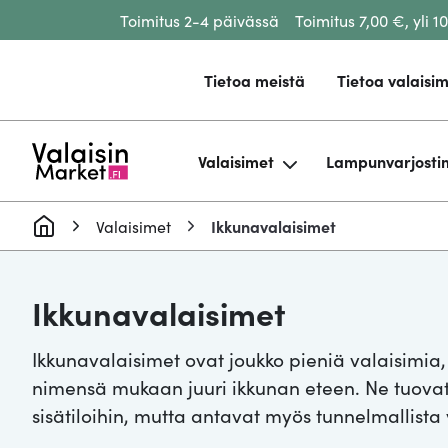
Toimitus 2-4 päivässä
Toimitus 7,00 €, yli 1
Siirry sisältöön
Tietoa meistä
Tietoa valaisim
Valaisimet
Lampunvarjosti
Valaisimet
Ikkunavalaisimet
Ikkunavalaisimet
Ikkunavalaisimet ovat joukko pieniä valaisimia,
nimensä mukaan juuri ikkunan eteen. Ne tuovat 
sisätiloihin, mutta antavat myös tunnelmallista 