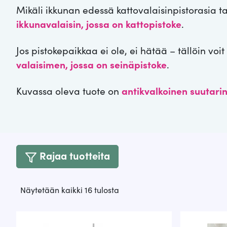
Mikäli ikkunan edessä kattovalaisinpistorasia tai
ikkunavalaisin, jossa on kattopistoke
.
Jos pistokepaikkaa ei ole, ei hätää – tällöin voit
valaisimen, jossa on seinäpistoke
.
Kuvassa oleva tuote on
antikvalkoinen suutarin
Rajaa tuotteita
Suosituimmat
Näytetään kaikki 16 tulosta
ensin