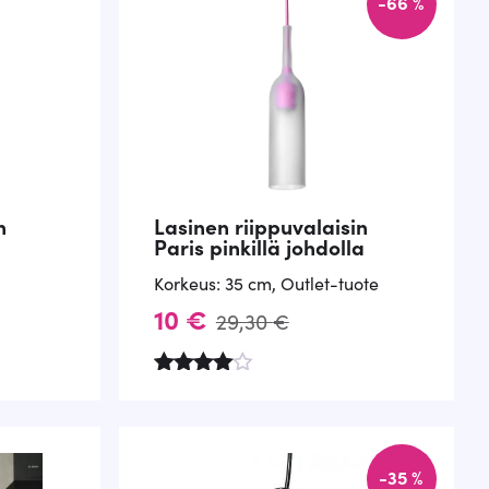
-66 %
n
Lasinen riippuvalaisin
Paris pinkillä johdolla
Korkeus: 35 cm
,
Outlet-tuote
A
N
10
€
29,30
€
l
y
k
k
Arvostel
u
tuotteest
u
y
a:
4.50
p
i
-35 %
/ 5