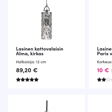
Lasinen kattovalaisin
Lasine
Alma, kirkas
Paris 
Halkaisija: 12 cm
Korkeus
A
N
89,20
€
10
€
l
y
k
k
Arvostelu
Arv
tuotteesta:
ost
5.00
elu
u
y
/ 5
tuott
ees
p
i
ta:
2.00