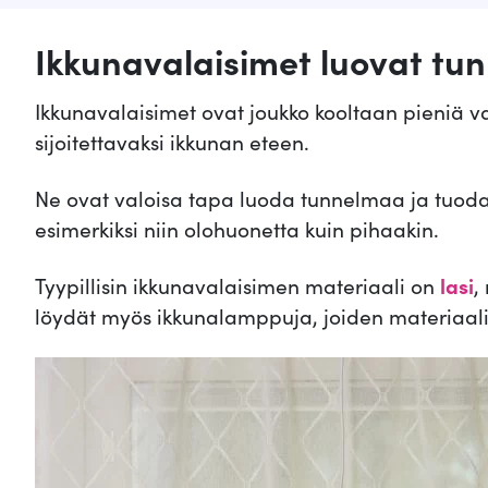
l
Ikkunavalaisimet luovat tun
i
€
:
.
Ikkunavalaisimet ovat joukko kooltaan pieniä va
sijoitettavaksi ikkunan eteen.
2
9
Ne ovat valoisa tapa luoda tunnelmaa ja tuoda k
,
esimerkiksi niin olohuonetta kuin pihaakin.
3
Tyypillisin ikkunavalaisimen materiaali on
lasi
,
0
löydät myös ikkunalamppuja, joiden materiaal
€
.