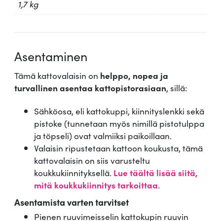
1,7 kg
Asentaminen
Tämä kattovalaisin on
helppo, nopea ja
turvallinen asentaa kattopistorasiaan
, sillä:
Sähköosa, eli kattokuppi, kiinnityslenkki sekä
pistoke (tunnetaan myös nimillä pistotulppa
ja töpseli) ovat valmiiksi paikoillaan.
Valaisin ripustetaan kattoon koukusta, tämä
kattovalaisin on siis varusteltu
koukkukiinnityksellä.
Lue täältä lisää siitä,
mitä koukkukiinnitys tarkoittaa
.
Asentamista varten tarvitset
Pienen ruuvimeisselin kattokupin ruuvin