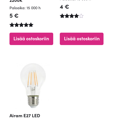
4
€
Paloaika: 15 000 h
5
€
Arvostelu
tuotteesta
Arvostelu
:
tuotteesta:
4.84
Lisää ostoskoriin
Lisää ostoskoriin
5.00
/ 5
/ 5
Airam E27 LED