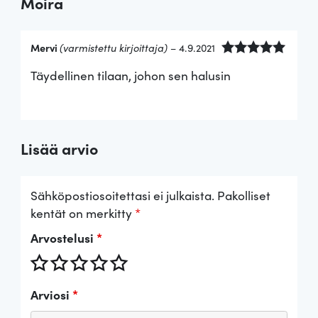
Moira
Mervi
(varmistettu kirjoittaja)
–
4.9.2021
Arvostelu
Täydellinen tilaan, johon sen halusin
tuotteesta:
5
/ 5
Lisää arvio
Sähköpostiosoitettasi ei julkaista.
Pakolliset
kentät on merkitty
*
Arvostelusi
*
Arviosi
*