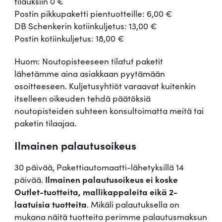
tilauksiin 0 €
Postin pikkupaketti pientuotteille: 6,00 €
DB Schenkerin kotiinkuljetus: 13,00 €
Postin kotiinkuljetus: 18,00 €
Huom: Noutopisteeseen tilatut paketit
lähetämme aina asiakkaan pyytämään
osoitteeseen. Kuljetusyhtiöt varaavat kuitenkin
itselleen oikeuden tehdä päätöksiä
noutopisteiden suhteen konsultoimatta meitä tai
paketin tilaajaa.
Ilmainen palautusoikeus
30 päivää, Pakettiautomaatti-lähetyksillä 14
päivää.
Ilmainen palautusoikeus ei koske
Outlet-tuotteita, mallikappaleita eikä 2-
laatuisia tuotteita
. Mikäli palautuksella on
mukana näitä tuotteita perimme palautusmaksun