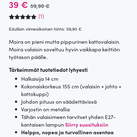
A
N
39
€
59,90
€
l
y
(
1
)
Arvio
1
5.00
k
k
Edullisin viimeaikainen hinta:
59,90
€
5:stä
perustuen
u
y
asiakkaan
Moira on pieni mutta pippurinen kattovalaisin.
arvotuksee
Moira valaisin soveltuu hyvin vaikkapa keittiön
n.
p
i
työtason päälle.
e
n
Tärkeimmät tuotetiedot lyhyesti
Halkaisija 14 cm
r
e
Kokonaiskorkeus 155 cm (valaisin + johto +
ä
n
kattokuppi)
Johdon pituus on säädettävissä
i
h
Varjostin on metallia
Tähän valaisimeen tarvitset yhden E27-
n
i
kantaisen lampun
Siirry suosituksiin
Helppo, nopea ja turvallinen asentaa
e
n