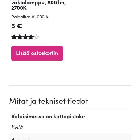
vakiolamppu, 806 lm,
2700K
Paloaika: 15 000 h
5
€
Arvostelu
tuotteesta
Lisää ostoskoriin
:
4.65
/ 5
Mitat ja tekniset tiedot
Valaisimessa on kattopistoke
Kyllä
Asennus