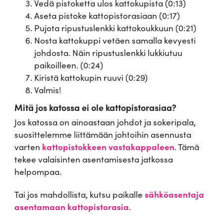
Vedä pistoketta ulos kattokupista (0:13)
Aseta pistoke kattopistorasiaan (0:17)
Pujota ripustuslenkki kattokoukkuun (0:21)
Nosta kattokuppi vetäen samalla kevyesti
johdosta. Näin ripustuslenkki lukkiutuu
paikoilleen. (0:24)
Kiristä kattokupin ruuvi (0:29)
Valmis!
Mitä jos katossa ei ole kattopistorasiaa?
Jos katossa on ainoastaan johdot ja sokeripala,
suosittelemme liittämään johtoihin asennusta
varten
kattopistokkeen vastakappaleen
. Tämä
tekee valaisinten asentamisesta jatkossa
helpompaa.
Tai jos mahdollista, kutsu paikalle
sähköasentaja
asentamaan kattopistorasia
.