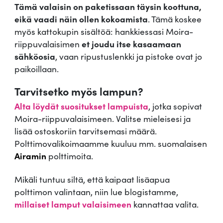
Tämä valaisin on paketissaan täysin koottuna,
eikä vaadi näin ollen kokoamista
. Tämä koskee
myös kattokupin sisältöä: hankkiessasi Moira-
riippuvalaisimen
et joudu itse kasaamaan
sähköosia
, vaan ripustuslenkki ja pistoke ovat jo
paikoillaan.
Tarvitsetko myös lampun?
Alta löydät suositukset lampuista
, jotka sopivat
Moira-riippuvalaisimeen. Valitse mieleisesi ja
lisää ostoskoriin tarvitsemasi määrä.
Polttimovalikoimaamme kuuluu mm. suomalaisen
Airamin
polttimoita.
Mikäli tuntuu siltä, että kaipaat lisäapua
polttimon valintaan, niin lue blogistamme,
millaiset lamput valaisimeen
kannattaa valita.