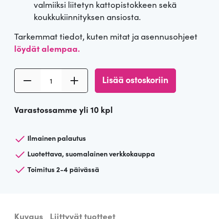
valmiiksi liitetyn kattopistokkeen sekä
n
t
koukkukiinnityksen ansiosta.
h
a
Tarkemmat tiedot, kuten mitat ja asennusohjeet
löydät alempaa.
i
o
P
n
n
Lisää ostoskoriin
i
e
t
:
Varastossamme yli 10 kpl
n
a
3
i
k
Ilmainen palautus
o
9
a
Luotettava, suomalainen verkkokauppa
t
l
Toimitus 2-4 päivässä
t
i
€
o
v
:
.
a
Kuvaus
Liittyvät tuotteet