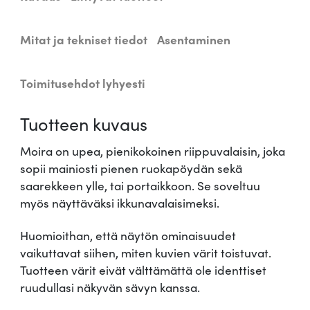
l
5
a
i
9
Mitat ja tekniset tiedot
Asentaminen
s
,
i
Toimitusehdot lyhyesti
n
9
M
Tuotteen kuvaus
o
0
i
Moira on upea, pienikokoinen riippuvalaisin, joka
r
sopii mainiosti pienen ruokapöydän sekä
a
saarekkeen ylle, tai portaikkoon. Se soveltuu
€
m
myös näyttäväksi ikkunavalaisimeksi.
ä
.
ä
Huomioithan, että näytön ominaisuudet
r
vaikuttavat siihen, miten kuvien värit toistuvat.
ä
Tuotteen värit eivät välttämättä ole identtiset
ruudullasi näkyvän sävyn kanssa.