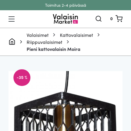
Toimitus 2-4 päivässä
Siirry sisältöön
0
Valaisimet
Kattovalaisimet
Riippuvalaisimet
Pieni kattovalaisin Moira
-35 %