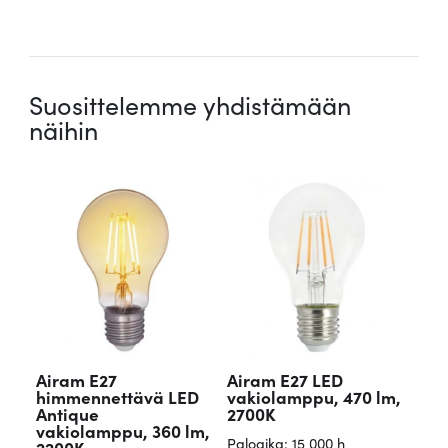
.
Suosittelemme yhdistämään
näihin
Airam E27
Airam E27 LED
himmennettävä LED
vakiolamppu, 470 lm,
Antique
2700K
vakiolamppu, 360 lm,
Paloaika: 15 000 h
2200K