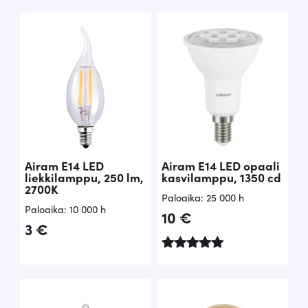
tuotteesta:
/ 5
5.00
/ 5
Airam E14 LED
Airam E14 LED opaali
liekkilamppu, 250 lm,
kasvilamppu, 1350 cd
2700K
Paloaika: 25 000 h
Paloaika: 10 000 h
10
€
3
€
Arvostelu
tuotteesta:
5.00
/ 5