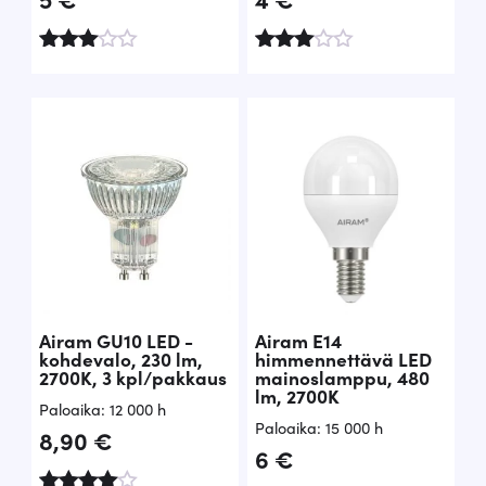
Arvost
Arvo
elu
stelu
tuottee
tuottee
sta:
sta:
3.67
3.00
/ 5
/ 5
Airam GU10 LED -
Airam E14
kohdevalo, 230 lm,
himmennettävä LED
2700K, 3 kpl/pakkaus
mainoslamppu, 480
lm, 2700K
Paloaika: 12 000 h
Paloaika: 15 000 h
8,90
€
6
€