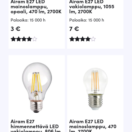
Airam E27 LED
Airam E27 LED
mainoslamppu,
vakiolamppu, 1055
opaali, 470 lm, 2700K
lm, 2700K
Paloaika: 15 000 h
Paloaika: 15 000 h
3
€
7
€
Arvostelu
Arvostelu
tuotteesta
tuotteesta
:
:
4.71
4.90
/ 5
/ 5
Airam E27
Airam E27 LED
himmennettävä LED
mainoslamppu, 470
vakiolamppu, 806 lm,
lm, 2700K