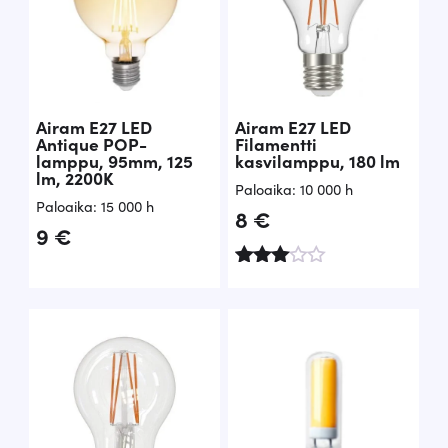
te
e
s
ta
:
1.
00
Airam E27 LED
Airam E27 LED
/
Antique POP-
Filamentti
5
lamppu, 95mm, 125
kasvilamppu, 180 lm
lm, 2200K
Paloaika: 10 000 h
Paloaika: 15 000 h
8
€
9
€
Arvo
stelu
tuottee
sta:
3.00
/ 5