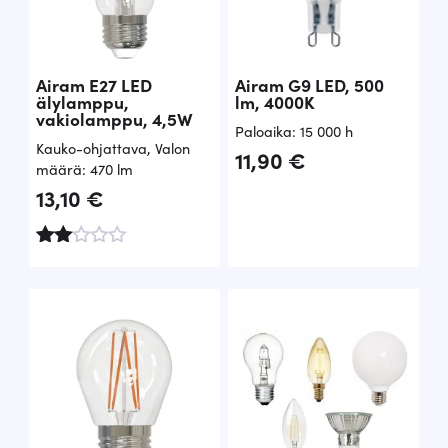
Airam E27 LED
Airam G9 LED, 500
älylamppu,
lm, 4000K
vakiolamppu, 4,5W
Paloaika: 15 000 h
Kauko-ohjattava
,
Valon
11,90
€
määrä: 470 lm
13,10
€
Arv
ost
elu
tuott
ees
ta:
2.00
/ 5