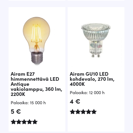
tuotteesta:
5.00
/ 5
Airam E27
Airam GU10 LED
himmennettävä LED
kohdevalo, 270 lm,
Antique
4000K
vakiolamppu, 360 lm,
Paloaika: 12 000 h
2200K
4
€
Paloaika: 15 000 h
5
€
Arvostelu
tuotteesta:
Arvostelu
5.00