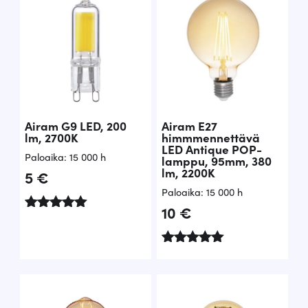
Airam G9 LED, 200
Airam E27
lm, 2700K
himmmennettävä
LED Antique POP-
Paloaika: 15 000 h
lamppu, 95mm, 380
lm, 2200K
5
€
Paloaika: 15 000 h
10
€
Arvostelu
tuotteesta:
5.00
/ 5
Arvostelu
tuotteesta:
5.00
/ 5