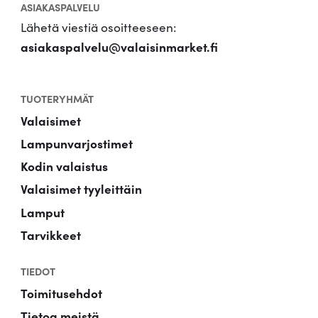
ASIAKASPALVELU
Lähetä viestiä osoitteeseen:
asiakaspalvelu@valaisinmarket.fi
TUOTERYHMÄT
Valaisimet
Lampunvarjostimet
Kodin valaistus
Valaisimet tyyleittäin
Lamput
Tarvikkeet
TIEDOT
Toimitusehdot
Tietoa meistä