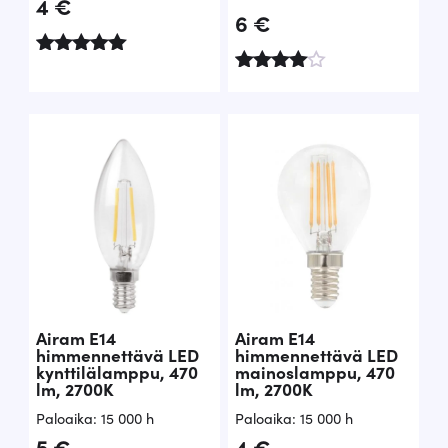
4
€
6
€
Arvostelu
tuotteesta:
Arvostelu
5.00
tuotteesta
/ 5
:
4.71
/ 5
Airam E14
Airam E14
himmennettävä LED
himmennettävä LED
kynttilälamppu, 470
mainoslamppu, 470
lm, 2700K
lm, 2700K
Paloaika: 15 000 h
Paloaika: 15 000 h
5
€
4
€