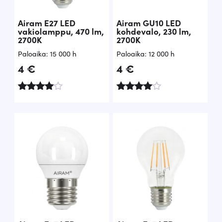
Airam E27 LED
Airam GU10 LED
vakiolamppu, 470 lm,
kohdevalo, 230 lm,
2700K
2700K
Paloaika: 15 000 h
Paloaika: 12 000 h
4
€
4
€
Arvostelu
Arvostelu
tuotteesta
tuotteesta
:
:
4.84
4.77
/ 5
/ 5