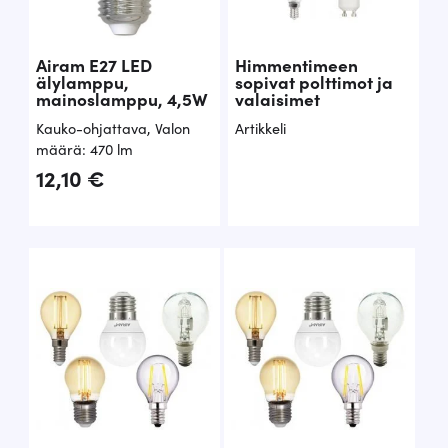
Airam E27 LED
Himmentimeen
älylamppu,
sopivat polttimot ja
mainoslamppu, 4,5W
valaisimet
Kauko-ohjattava
,
Valon
Artikkeli
määrä: 470 lm
12,10
€