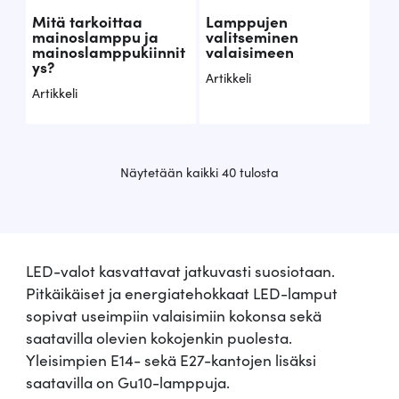
Mitä tarkoittaa
Lamppujen
mainoslamppu ja
valitseminen
mainoslamppukiinnit
valaisimeen
ys?
Artikkeli
Artikkeli
S
Näytetään kaikki 40 tulosta
u
o
s
i
t
LED-valot kasvattavat jatkuvasti suosiotaan.
u
Pitkäikäiset ja energiatehokkaat LED-lamput
i
sopivat useimpiin valaisimiin kokonsa sekä
m
saatavilla olevien kokojenkin puolesta.
m
Yleisimpien E14- sekä E27-kantojen lisäksi
a
t
saatavilla on Gu10-lamppuja.
e