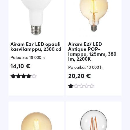
Airam E27 LED opaali
Airam E27 LED
kasvilamppu, 2300 cd
Antique POP-
lamppu, 125mm, 380
Paloaika: 15 000 h
lm, 2200K
14,10
€
Paloaika: 10 000 h
20,20
€
Arvoste
lu
tuottees
A
ta:
rv
4.00
o
/ 5
s
te
lu
tu
ot