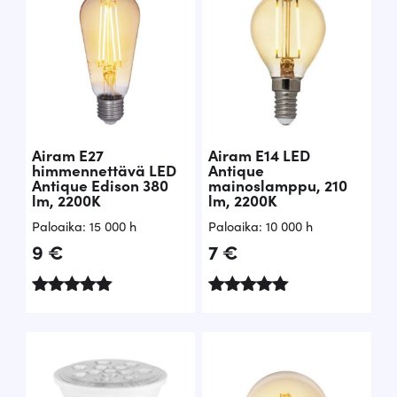
Airam E27
Airam E14 LED
himmennettävä LED
Antique
Antique Edison 380
mainoslamppu, 210
lm, 2200K
lm, 2200K
Paloaika: 15 000 h
Paloaika: 10 000 h
9
€
7
€
Arvostelu
Arvostelu
tuotteesta:
tuotteesta:
5.00
5.00
/ 5
/ 5