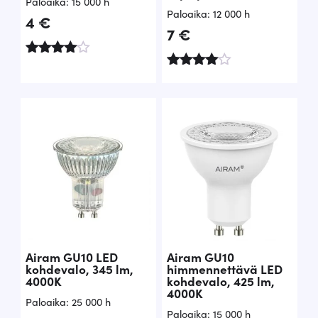
Paloaika: 15 000 h
Paloaika: 12 000 h
4
€
7
€
Arvostelu
tuotteesta
Arvostelu
:
tuotteesta
4.67
:
/ 5
4.84
/ 5
Airam GU10 LED
Airam GU10
kohdevalo, 345 lm,
himmennettävä LED
4000K
kohdevalo, 425 lm,
4000K
Paloaika: 25 000 h
Paloaika: 15 000 h