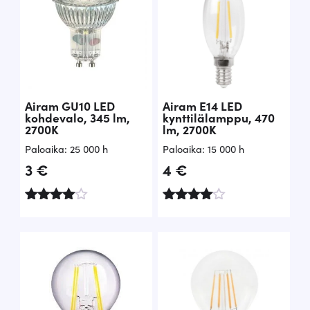
Airam GU10 LED
Airam E14 LED
kohdevalo, 345 lm,
kynttilälamppu, 470
2700K
lm, 2700K
Paloaika: 25 000 h
Paloaika: 15 000 h
3
€
4
€
Arvostelu
Arvostel
tuotteesta
u
:
tuotteest
4.68
a:
/ 5
4.48
/ 5