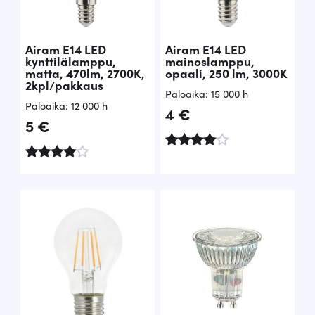
Airam E14 LED
Airam E14 LED
kynttilälamppu,
mainoslamppu,
matta, 470lm, 2700K,
opaali, 250 lm, 3000K
2kpl/pakkaus
Paloaika: 15 000 h
Paloaika: 12 000 h
4
€
5
€
Arvostelu
Arvostelu
tuotteest
tuotteesta
a:
:
4.61
4.73
/ 5
/ 5