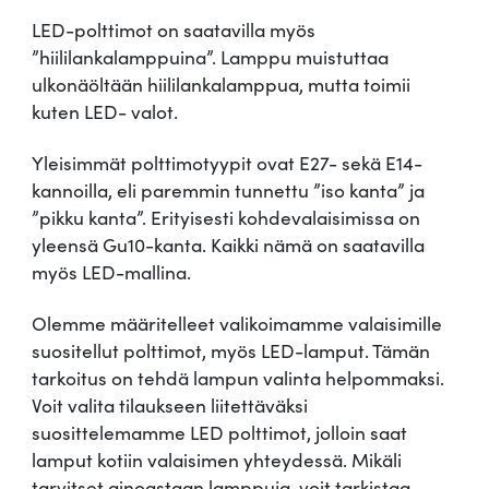
n
LED-polttimot on saatavilla myös
s
”hiililankalamppuina”. Lamppu muistuttaa
i
ulkonäöltään hiililankalamppua, mutta toimii
n
kuten LED- valot.
Yleisimmät polttimotyypit ovat E27- sekä E14-
kannoilla, eli paremmin tunnettu ”iso kanta” ja
”pikku kanta”. Erityisesti kohdevalaisimissa on
yleensä Gu10-kanta. Kaikki nämä on saatavilla
myös LED-mallina.
Olemme määritelleet valikoimamme valaisimille
suositellut polttimot, myös LED-lamput. Tämän
tarkoitus on tehdä lampun valinta helpommaksi.
Voit valita tilaukseen liitettäväksi
suosittelemamme LED polttimot, jolloin saat
lamput kotiin valaisimen yhteydessä. Mikäli
tarvitset ainoastaan lamppuja, voit tarkistaa