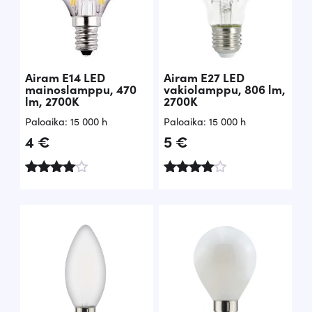
Airam E14 LED
Airam E27 LED
mainoslamppu, 470
vakiolamppu, 806 lm,
lm, 2700K
2700K
Paloaika: 15 000 h
Paloaika: 15 000 h
4
€
5
€
Arvostelu
Arvostelu
tuotteesta
tuotteesta
:
:
4.67
4.65
/ 5
/ 5