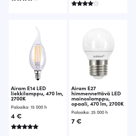
Arvostelu
tuotteesta
Arvostel
:
u
4.75
tuotteest
/ 5
a:
4.40
/ 5
Airam E14 LED
Airam E27
liekkilamppu, 470 lm,
himmennettävä LED
2700K
mainoslamppu,
opaali, 470 lm, 2700K
Paloaika: 15 000 h
Paloaika: 25 000 h
4
€
7
€
Arvostelu