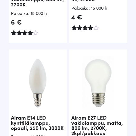
2700K
Paloaika: 15 000 h
Paloaika: 15 000 h
4
€
6
€
Arvostelu
Arvostel
tuotteest
u
a:
tuotteest
4.60
a:
/ 5
4.50
/ 5
Airam E14 LED
Airam E27 LED
kynttilälamppu,
vakiolamppu, matta,
opaali, 250 lm, 3000K
806 lm, 2700K,
2kpl/pakkaus