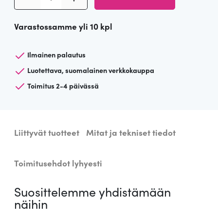
i
asiakkaan
arvotuksee
r
n.
Varastossamme yli 10 kpl
a
m
E
Ilmainen palautus
2
Luotettava, suomalainen verkkokauppa
7
Toimitus 2-4 päivässä
L
E
D
v
Liittyvät tuotteet
Mitat ja tekniset tiedot
a
k
i
Toimitusehdot lyhyesti
o
l
Suosittelemme yhdistämään
a
näihin
m