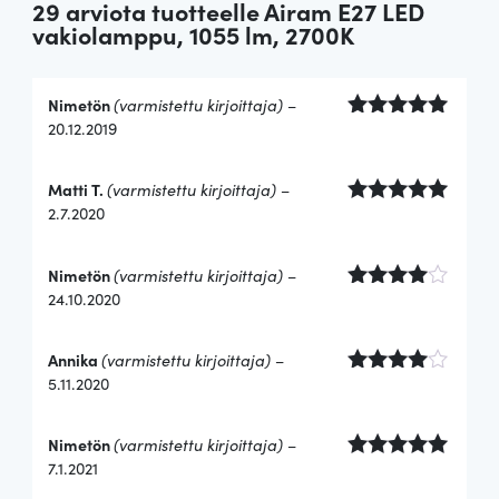
29 arviota tuotteelle
Airam E27 LED
vakiolamppu, 1055 lm, 2700K
Nimetön
(varmistettu kirjoittaja)
–
20.12.2019
Arvostelu
tuotteesta:
5
/ 5
Matti T.
(varmistettu kirjoittaja)
–
2.7.2020
Arvostelu
tuotteesta:
5
/ 5
Nimetön
(varmistettu kirjoittaja)
–
24.10.2020
Arvostel
u
tuotteest
Annika
(varmistettu kirjoittaja)
–
a:
4
/ 5
5.11.2020
Arvostel
u
tuotteest
Nimetön
(varmistettu kirjoittaja)
–
a:
4
/ 5
7.1.2021
Arvostelu
tuotteesta: