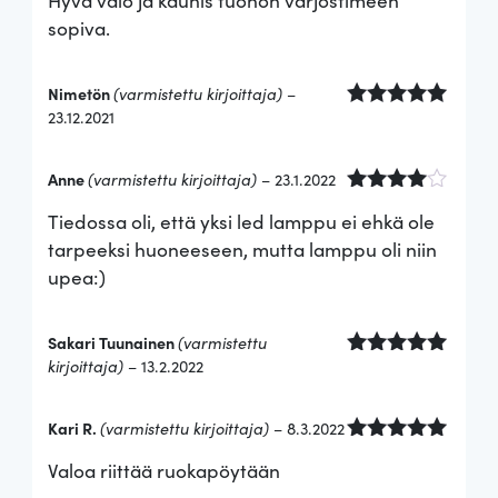
sopiva.
Nimetön
(varmistettu kirjoittaja)
–
23.12.2021
Arvostelu
tuotteesta:
5
/ 5
Anne
(varmistettu kirjoittaja)
–
23.1.2022
Arvostel
Tiedossa oli, että yksi led lamppu ei ehkä ole
u
tuotteest
tarpeeksi huoneeseen, mutta lamppu oli niin
a:
4
/ 5
upea:)
Sakari Tuunainen
(varmistettu
kirjoittaja)
–
13.2.2022
Arvostelu
tuotteesta:
5
/ 5
Kari R.
(varmistettu kirjoittaja)
–
8.3.2022
Arvostelu
Valoa riittää ruokapöytään
tuotteesta:
5
/ 5