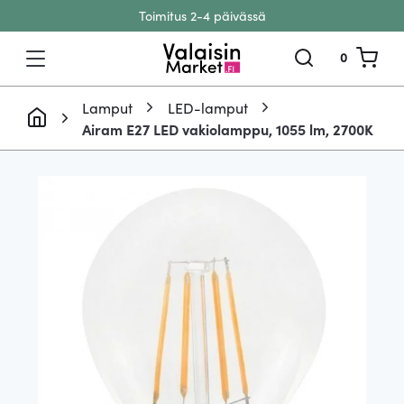
Toimitus 2-4 päivässä
Siirry sisältöön
0
Lamput
LED-lamput
Airam E27 LED vakiolamppu, 1055 lm, 2700K