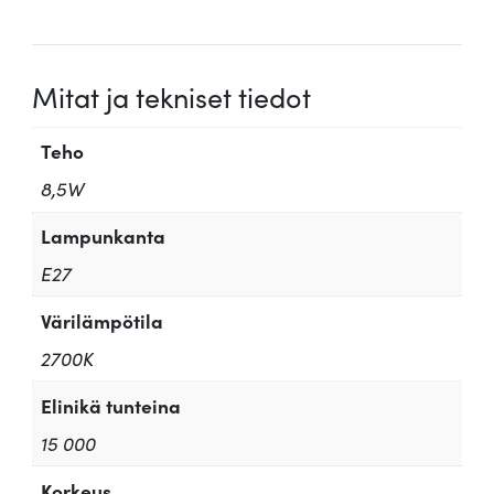
ä
r
ä
Mitat ja tekniset tiedot
Teho
8,5W
Lampunkanta
E27
Värilämpötila
2700K
Elinikä tunteina
15 000
Korkeus