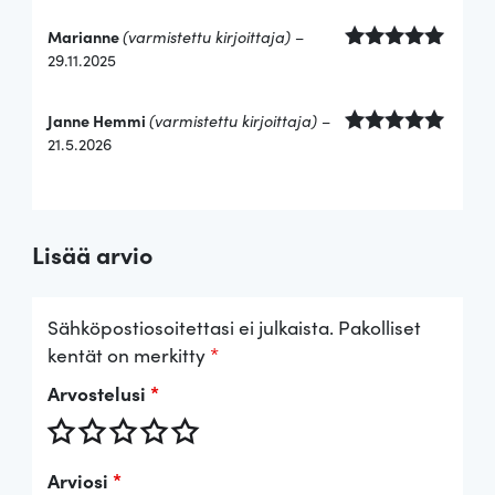
5
/ 5
Marianne
(varmistettu kirjoittaja)
–
29.11.2025
Arvostelu
tuotteesta:
5
/ 5
Janne Hemmi
(varmistettu kirjoittaja)
–
21.5.2026
Arvostelu
tuotteesta:
5
/ 5
Lisää arvio
Sähköpostiosoitettasi ei julkaista.
Pakolliset
kentät on merkitty
*
Arvostelusi
*
Arviosi
*