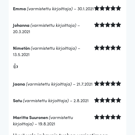
5
/ 5
Emma
(varmistettu kirjoittaja)
–
30.1.2021
Arvostelu
tuotteesta:
Johanna
(varmistettu kirjoittaja)
–
5
/ 5
20.3.2021
Arvostelu
tuotteesta:
5
/ 5
Nimetön
(varmistettu kirjoittaja)
–
13.5.2021
Arvostelu
tuotteesta:
👍
5
/ 5
Jaana
(varmistettu kirjoittaja)
–
21.7.2021
Arvostelu
tuotteesta:
Satu
(varmistettu kirjoittaja)
–
2.8.2021
5
/ 5
Arvostelu
tuotteesta:
Maritta Suuronen
(varmistettu
5
/ 5
kirjoittaja)
–
19.8.2021
Arvostelu
tuotteesta:
Hyvä valo ja kaunis tuohon varjostimeen
5
/ 5