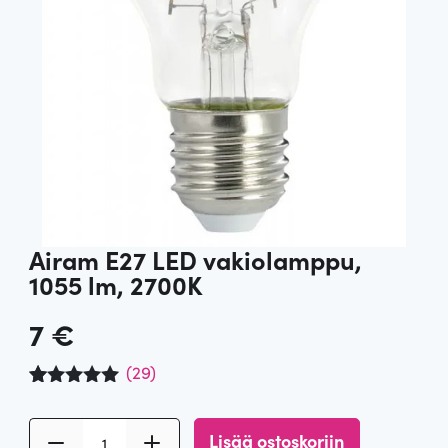
Airam E27 LED vakiolamppu,
1055 lm, 2700K
7
€
(
29
)
Arvio
29
4.90
5:stä
A
perustuen
Lisää ostoskoriin