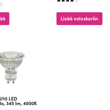
Arvostelu
tuotteesta
u
:
a
sää
Lisää ostoskoriin
4.77
/ 5
U10 LED
o, 345 lm, 4000K