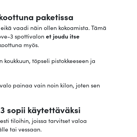
r
 koottuna paketissa
ä
s
, eikä vaadi näin ollen kokoamista. Tämä
m
ove-3 spottivalon
et joudu itse
ä
 koottuna myös.
ä
r
n koukkuun, töpseli pistokkeeseen ja
ä
valo painaa vain noin kilon, joten sen
3 sopii käytettäväksi
i tiloihin, joissa tarvitset valoa
lle tai vessaan.