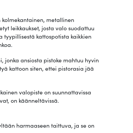
8
o
v
0
n kolmekantainen, metallinen
e
tetyt leikkaukset, josta valo suodattuu
,
-
a tyypillisestä kattospotista kaikkien
3
nkoa.
2
,
h
0
i, jonka ansiosta pistoke mahtuu hyvin
a
tyä kattoon siten, ettei pistorasia jää
r
j
€
a
okainen valopiste on suunnattavissa
t
ovat, on käänneltävissä.
.
t
u
t
vyltään harmaaseen taittuva, ja se on
e