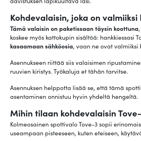
aavistuksen läpikuultava lasi.
Kohdevalaisin, joka on valmiiksi
Tämä valaisin on paketissaan täysin koottuna
koskee myös kattokupin sisältöä: hankkiessasi T
kasaamaan sähköosia
, vaan ne ovat valmiiksi
Asennukseen riittää siis valaisimen ripustamine
ruuvien kiristys. Työkaluja et tähän tarvitse.
Asennuksen helppotta lisää se, että tämä spotti
asentaminen onnistuu hyvin yhdeltä hengeltä.
Mihin tilaan kohdevalaisin Tove-
Kolmeosainen spottivalo Tove-3 sopii erinomaisest
useampaan pisteeseen, kuten eteiseen, käytävä