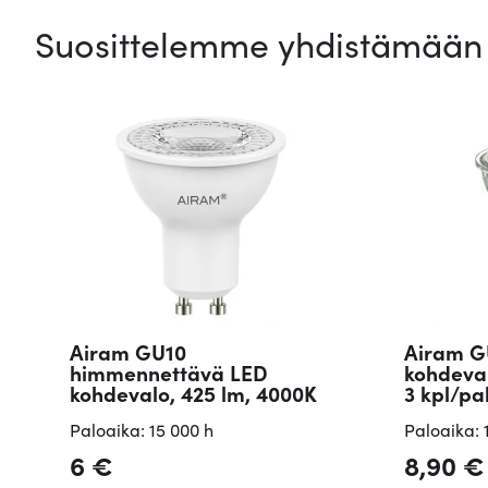
Suosittelemme yhdistämään 
Airam GU10
Airam G
himmennettävä LED
kohdeval
kohdevalo, 425 lm, 4000K
3 kpl/p
Paloaika: 15 000 h
Paloaika: 
6
€
8,90
€