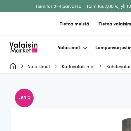
Toimitus 2-4 päivässä
Toimitus 7,00 €, yli 1
Siirry sisältöön
Tietoa meistä
Tietoa valaisim
Valaisimet
Lampunvarjosti
Valaisimet
Kattovalaisimet
Kohdevalai
-63 %