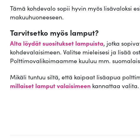
Tämä kohdevalo sopii hyvin myös lisävaloksi esi
makuuhuoneeseen.
Tarvitsetko myös lamput?
Alta löydät suositukset lampuista
, jotka sopiva
kohdevalaisimeen. Valitse mieleisesi ja lisää os
Polttimovalikoimaamme kuuluu mm. suomalai
Mikäli tuntuu siltä, että kaipaat lisäapua poltt
millaiset lamput valaisimeen
kannattaa valita.
.
.