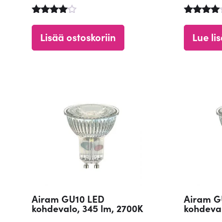
Arvostelu
Arvostel
tuotteesta
tuotteest
Lisää ostoskoriin
Lue li
:
:
4.71
4.75
/ 5
/ 5
Airam GU10 LED
Airam G
kohdevalo, 345 lm, 2700K
kohdeval