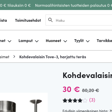
00 € tilauksiin 0 €
Normaalihintaisten tuotteiden palautus 0 
ista
Toimitusehdot
met
Lamput
Huoneet
Tyylit
Tarvikk
simet
Kohdevalaisin Tove-3, harjattu teräs
Kohdevalaisin
A
N
30
€
80,20
€
l
y
(
3
)
Arvio
3
4.67
Edullisin viimeaikainen hinta:
7