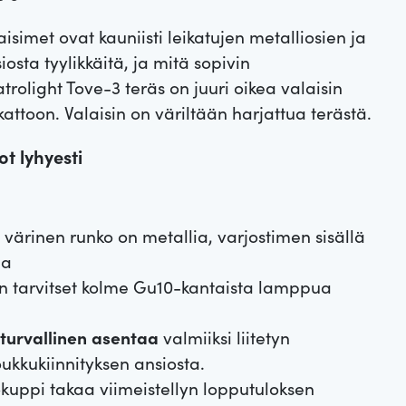
simet ovat kauniisti leikatujen metalliosien ja
iosta tyylikkäitä, ja mitä sopivin
rolight Tove-3 teräs on juuri oikea valaisin
ttoon. Valaisin on väriltään harjattua terästä.
t lyhyesti
värinen runko on metallia, varjostimen sisällä
ia
n tarvitset kolme Gu10-kantaista lamppua
turvallinen asentaa
valmiiksi liitetyn
ukkukiinnityksen ansiosta.
tokuppi takaa viimeistellyn lopputuloksen