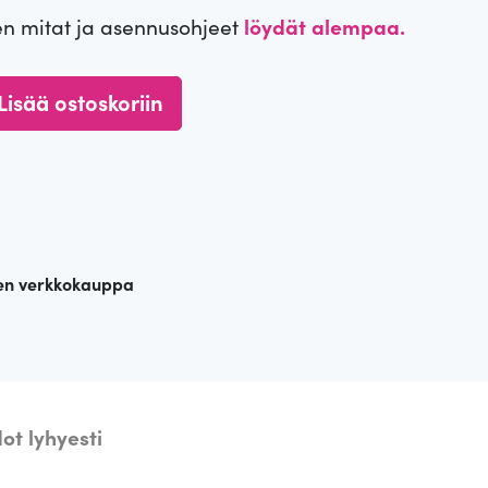
en mitat ja asennusohjeet
löydät alempaa.
Lisää ostoskoriin
en verkkokauppa
ot lyhyesti