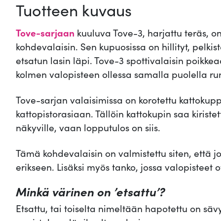
Tuotteen kuvaus
Tove-sarjaan
kuuluva Tove-3, harjattu teräs, o
kohdevalaisin. Sen kupuosissa on hillityt, pelkis
etsatun lasin läpi. Tove-3 spottivalaisin poikkea
kolmen valopisteen ollessa samalla puolella ru
Tove-sarjan valaisimissa on korotettu kattokupp
kattopistorasiaan. Tällöin kattokupin saa kiristet
näkyville, vaan lopputulos on siis.
Tämä kohdevalaisin on valmistettu siten, että j
erikseen. Lisäksi myös tanko, jossa valopisteet 
Minkä värinen on ’etsattu’?
Etsattu, tai toiselta nimeltään hapotettu on sä