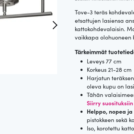
k
k
5:stä
perustuen
Tove-3 teräs kohdevalai
u
y
asiakkaan
arvotuksee
etsattujen lasiensa ans
n.
p
i
kattokohdevalaisin. Mat
vaikkapa olohuoneen ka
e
n
Tärkeimmät tuotetiedo
r
e
Leveys 77 cm
Korkeus 21-28 cm
ä
n
Harjatun teräksen 
i
h
oleva kupu on las
Tähän valaisimee
n
i
Siirry suosituksiin
Helppo, nopea ja 
e
n
pistokkeen sekä ko
n
t
Iso, korotettu kat