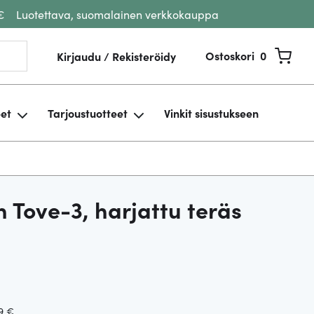
€
Luotettava, suomalainen verkkokauppa
Ostoskori
0
Kirjaudu / Rekisteröidy
eet
Tarjoustuotteet
Vinkit sisustukseen
 Tove-3, harjattu teräs
9
€