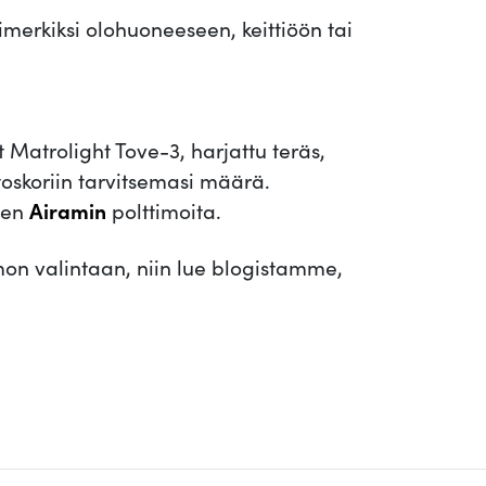
merkiksi olohuoneeseen, keittiöön tai
t Matrolight Tove-3, harjattu teräs,
toskoriin tarvitsemasi määrä.
sen
Airamin
polttimoita.
imon valintaan, niin lue blogistamme,