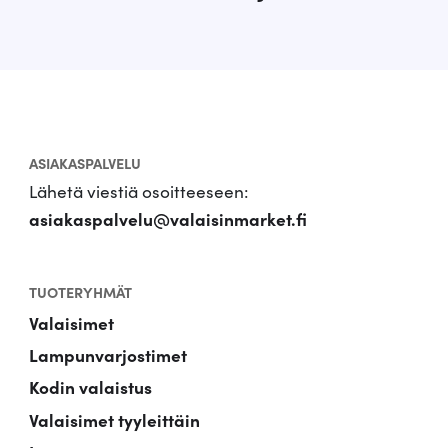
ASIAKASPALVELU
Lähetä viestiä osoitteeseen:
asiakaspalvelu@valaisinmarket.fi
TUOTERYHMÄT
Valaisimet
Lampunvarjostimet
Kodin valaistus
Valaisimet tyyleittäin