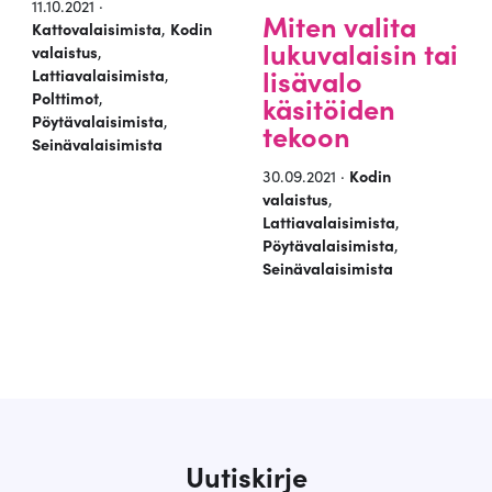
11.10.2021 ·
Miten valita
Kattovalaisimista
,
Kodin
lukuvalaisin tai
valaistus
,
lisävalo
Lattiavalaisimista
,
Polttimot
,
käsitöiden
Pöytävalaisimista
,
tekoon
Seinävalaisimista
30.09.2021 ·
Kodin
valaistus
,
Lattiavalaisimista
,
Pöytävalaisimista
,
Seinävalaisimista
Uutiskirje