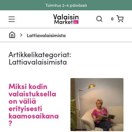
Toimitus 2-4 päivässä
Siirry sisältöön
0
Lattiavalaisimista
Artikkelikategoriat:
Lattiavalaisimista
Miksi kodin
valaistuksella
on väliä
erityisesti
kaamosaikana
?