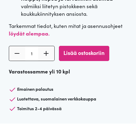
valmiiksi liitetyn pistokkeen sekä
koukkukiinnityksen ansiosta.
Tarkemmat tiedot, kuten mitat ja asennusohjeet
löydät alempaa.
V
Lisää ostoskoriin
a
a
Varastossamme yli 10 kpl
l
e
a
Ilmainen palautus
n
Luotettava, suomalainen verkkokauppa
p
Toimitus 2-4 päivässä
u
n
a
i