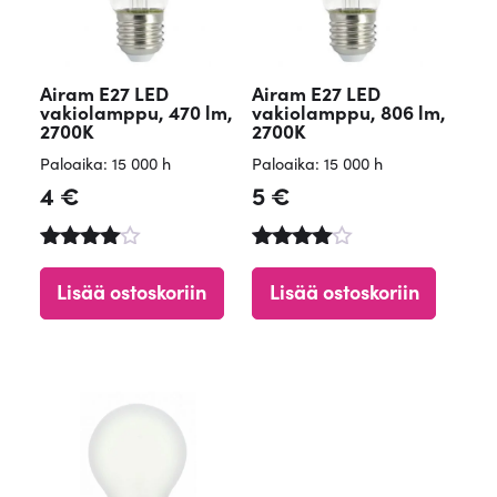
Airam E27 LED
Airam E27 LED
vakiolamppu, 470 lm,
vakiolamppu, 806 lm,
2700K
2700K
Paloaika: 15 000 h
Paloaika: 15 000 h
4
€
5
€
Arvostelu
Arvostelu
tuotteesta
tuotteesta
Lisää ostoskoriin
Lisää ostoskoriin
:
:
4.84
4.63
/ 5
/ 5