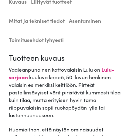
Kuvaus
Liittyvät tuotteet
n
e
n
Mitat ja tekniset tiedot
Asentaminen
k
a
Toimitusehdot lyhyesti
t
t
Tuotteen kuvaus
o
v
Vaaleanpunainen kattovalaisin Lulu on
Lulu-
a
sarjaan
kuuluva kepeä, 50-luvun henkinen
l
valaisin esimerkiksi keittiöön. Pirteät
a
pastellinsävyiset värit piristävät kummasti tilaa
i
kuin tilaa, mutta erityisen hyvin tämä
s
riippuvalaisin sopii ruokapöydän ylle tai
i
lastenhuoneeseen.
n
L
Huomioithan, että näytön ominaisuudet
u