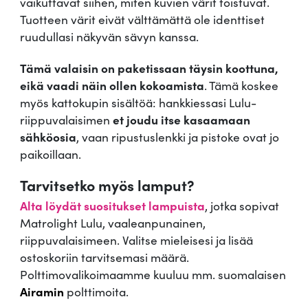
vaikuttavat siihen, miten kuvien värit toistuvat.
l
Tuotteen värit eivät välttämättä ole identtiset
u
ruudullasi näkyvän sävyn kanssa.
m
ä
Tämä valaisin on paketissaan täysin koottuna,
ä
eikä vaadi näin ollen kokoamista
. Tämä koskee
r
myös kattokupin sisältöä: hankkiessasi Lulu-
ä
riippuvalaisimen
et joudu itse kasaamaan
sähköosia
, vaan ripustuslenkki ja pistoke ovat jo
paikoillaan.
Tarvitsetko myös lamput?
Alta löydät suositukset lampuista
, jotka sopivat
Matrolight Lulu, vaaleanpunainen,
riippuvalaisimeen. Valitse mieleisesi ja lisää
ostoskoriin tarvitsemasi määrä.
Polttimovalikoimaamme kuuluu mm. suomalaisen
Airamin
polttimoita.