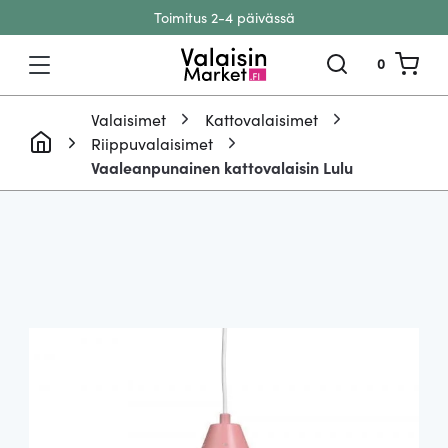
Toimitus 2-4 päivässä
Siirry sisältöön
0
Valaisimet
Kattovalaisimet
Riippuvalaisimet
Vaaleanpunainen kattovalaisin Lulu