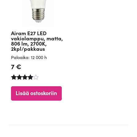
Airam E27 LED
vakiolamppu, matta,
806 lm, 2700K,
2kpl/pakkaus
Paloaika: 12 000 h
7
€
Arvostelu
tuotteesta
Lisää ostoskoriin
:
4.84
/ 5