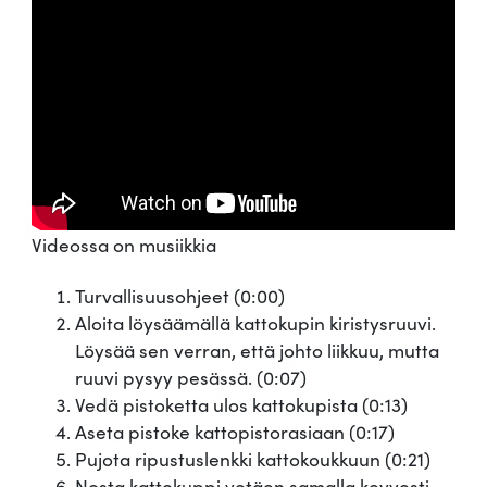
Videossa on musiikkia
Turvallisuusohjeet (0:00)
Aloita löysäämällä kattokupin kiristysruuvi.
Löysää sen verran, että johto liikkuu, mutta
ruuvi pysyy pesässä. (0:07)
Vedä pistoketta ulos kattokupista (0:13)
Aseta pistoke kattopistorasiaan (0:17)
Pujota ripustuslenkki kattokoukkuun (0:21)
Nosta kattokuppi vetäen samalla kevyesti