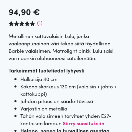
94,90
€
(
1
)
Arvio
1
5.00
Metallinen kattovalaisin Lulu, jonka
5:stä
perustuen
vaaleanpunainen väri tekee siitä täydellisen
asiakkaan
Barbie valaisimen. Matrolight pinkki Lulu saisi
arvotuksee
n.
varmaankin olohuoneesi säteilemään.
Tärkeimmät tuotetiedot lyhyesti
Halkaisija 40 cm
Kokonaiskorkeus 130 cm (valaisin + johto +
kattokuppi)
Johdon pituus on säädettävissä
Varjostin on metallia
Tähän valaisimeen tarvitset yhden E27-
kantaisen lampun
Siirry suosituksiin
Helppo, nopea ja turvallinen asentaa