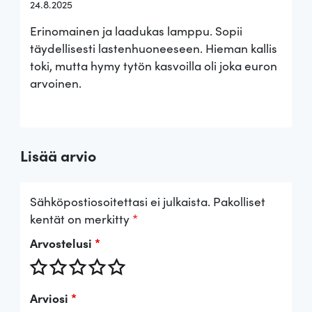
24.8.2025
Arvostelu
tuotteesta:
Erinomainen ja laadukas lamppu. Sopii
5
/ 5
täydellisesti lastenhuoneeseen. Hieman kallis
toki, mutta hymy tytön kasvoilla oli joka euron
arvoinen.
Lisää arvio
Sähköpostiosoitettasi ei julkaista.
Pakolliset
kentät on merkitty
*
Arvostelusi
*
Arviosi
*