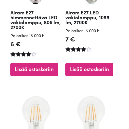
Airam E27
Airam E27 LED
himmennettävä LED
vakiolamppu, 1055
vakiolamppu, 806 lm,
lm, 2700K
2700K
Paloaika: 15 000 h
Paloaika: 15 000 h
7
€
6
€
Arvostelu
Arvostel
tuotteesta
u
:
Lisää ostoskoriin
Lisää ostoskoriin
tuotteest
4.90
a:
/ 5
4.45
/ 5