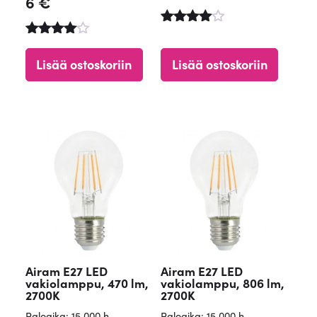
6
€
Arvostelu
Arvostel
tuotteesta
u
:
Lisää ostoskoriin
Lisää ostoskoriin
tuotteest
4.90
a:
/ 5
4.50
/ 5
Airam E27 LED
Airam E27 LED
vakiolamppu, 470 lm,
vakiolamppu, 806 lm,
2700K
2700K
Paloaika: 15 000 h
Paloaika: 15 000 h