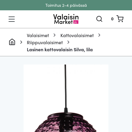
Toimitus 2-4 päivässä
Siirry sisältöön
0
Valaisimet
Kattovalaisimet
Riippuvalaisimet
Lasinen kattovalaisin Silva, lila