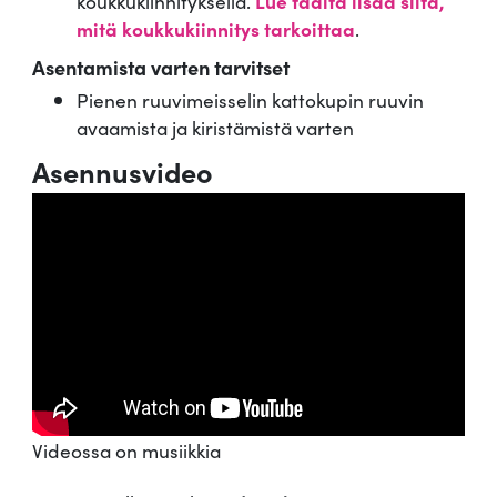
koukkukiinnityksellä.
Lue täältä lisää siitä,
mitä koukkukiinnitys tarkoittaa
.
Asentamista varten tarvitset
Pienen ruuvimeisselin kattokupin ruuvin
avaamista ja kiristämistä varten
Asennusvideo
Videossa on musiikkia