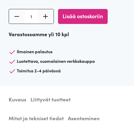
L
Lisää ostoskoriin
a
s
Varastossamme yli 10 kpl
i
n
e
Ilmainen palautus
n
Luotettava, suomalainen verkkokauppa
k
Toimitus 2-4 päivässä
a
t
t
o
Kuvaus
Liittyvät tuotteet
v
a
l
Mitat ja tekniset tiedot
Asentaminen
a
i