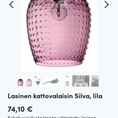
Lasinen kattovalaisin Silva, lila
74,10
€
Kohokuvioidusta lasista valmistettu lasinen