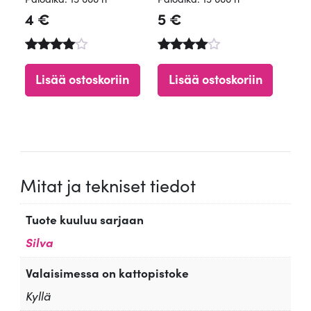
4
€
5
€
Arvostelu
Arvostelu
tuotteesta
tuotteesta
Lisää ostoskoriin
Lisää ostoskoriin
:
:
4.84
4.65
/ 5
/ 5
Mitat ja tekniset tiedot
Tuote kuuluu sarjaan
Silva
Valaisimessa on kattopistoke
Kyllä