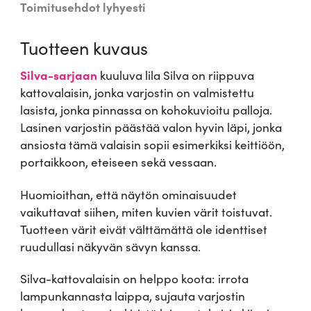
Toimitusehdot lyhyesti
s
i
Tuotteen kuvaus
n
S
Silva-sarjaan
kuuluva lila Silva on riippuva
i
kattovalaisin, jonka varjostin on valmistettu
l
lasista, jonka pinnassa on kohokuvioitu palloja.
v
Lasinen varjostin päästää valon hyvin läpi, jonka
a
ansiosta tämä valaisin sopii esimerkiksi keittiöön,
,
portaikkoon, eteiseen sekä vessaan.
l
i
Huomioithan, että näytön ominaisuudet
l
vaikuttavat siihen, miten kuvien värit toistuvat.
a
Tuotteen värit eivät välttämättä ole identtiset
m
ruudullasi näkyvän sävyn kanssa.
ä
ä
Silva-kattovalaisin on helppo koota: irrota
r
lampunkannasta laippa, sujauta varjostin
ä