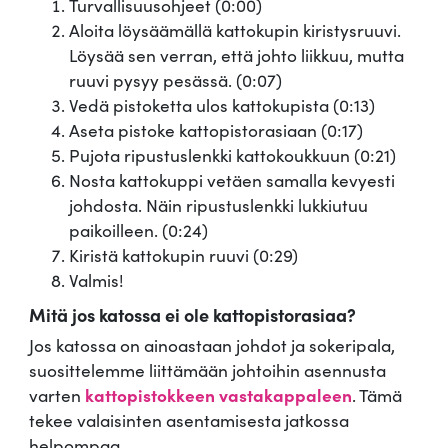
Turvallisuusohjeet (0:00)
Aloita löysäämällä kattokupin kiristysruuvi.
Löysää sen verran, että johto liikkuu, mutta
ruuvi pysyy pesässä. (0:07)
Vedä pistoketta ulos kattokupista (0:13)
Aseta pistoke kattopistorasiaan (0:17)
Pujota ripustuslenkki kattokoukkuun (0:21)
Nosta kattokuppi vetäen samalla kevyesti
johdosta. Näin ripustuslenkki lukkiutuu
paikoilleen. (0:24)
Kiristä kattokupin ruuvi (0:29)
Valmis!
Mitä jos katossa ei ole kattopistorasiaa?
Jos katossa on ainoastaan johdot ja sokeripala,
suosittelemme liittämään johtoihin asennusta
varten
kattopistokkeen vastakappaleen
. Tämä
tekee valaisinten asentamisesta jatkossa
helpompaa.