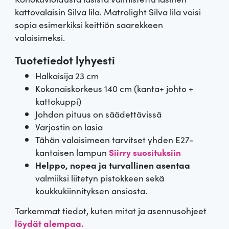
kattovalaisin Silva lila. Matrolight Silva lila voisi
sopia esimerkiksi keittiön saarekkeen
valaisimeksi.
Tuotetiedot lyhyesti
Halkaisija 23 cm
Kokonaiskorkeus 140 cm (kanta+ johto +
kattokuppi)
Johdon pituus on säädettävissä
Varjostin on lasia
Tähän valaisimeen tarvitset yhden E27-
kantaisen lampun
Siirry suosituksiin
Helppo, nopea ja turvallinen asentaa
valmiiksi liitetyn pistokkeen sekä
koukkukiinnityksen ansiosta.
Tarkemmat tiedot, kuten mitat ja asennusohjeet
löydät alempaa.