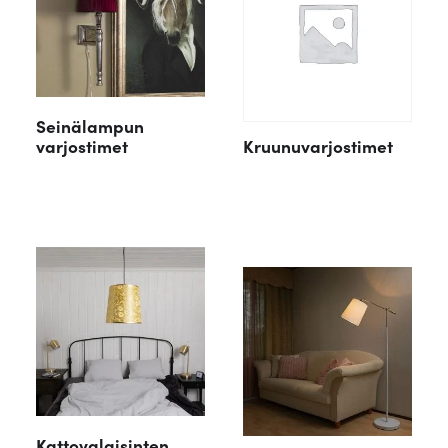
Seinälampun
varjostimet
Kruunuvarjostimet
Kattovalaisinten