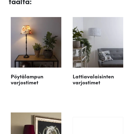
täältä:
Pöytälampun
Lattiavalaisinten
varjostimet
varjostimet