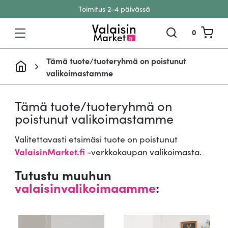
Toimitus 2-4 päivässä
Siirry sisältöön
0
Tämä tuote/tuoteryhmä on poistunut
valikoimastamme
Tämä tuote/tuoteryhmä on
poistunut valikoimastamme
Valitettavasti etsimäsi tuote on poistunut
ValaisinMarket.fi
-verkkokaupan valikoimasta.
Tutustu muuhun
valaisinvalikoimaamme
: