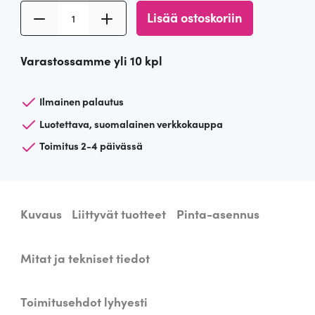
V
Lisää ostoskoriin
a
l
Varastossamme yli 10 kpl
k
o
i
Ilmainen palautus
n
Luotettava, suomalainen verkkokauppa
e
Toimitus 2-4 päivässä
n
s
e
i
Kuvaus
Liittyvät tuotteet
Pinta-asennus
n
ä
v
Mitat ja tekniset tiedot
a
l
Toimitusehdot lyhyesti
a