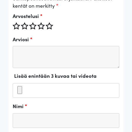
kentät on merkitty
*
Arvostelusi
*
Arviosi
*
Lisää enintään 3 kuvaa tai videota
Nimi
*