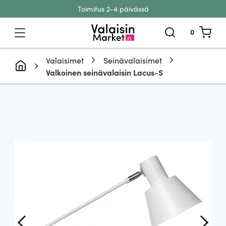
Toimitus 2-4 päivässä
Siirry sisältöön
0
Valaisimet
Seinävalaisimet
Valkoinen seinävalaisin Lacus-S