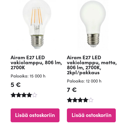
Airam E27 LED
Airam E27 LED
vakiolamppu, 806 lm,
vakiolamppu, matta,
2700K
806 lm, 2700K,
2kpl/pakkaus
Paloaika: 15 000 h
Paloaika: 12 000 h
5
€
7
€
Arvostelu
tuotteesta
Arvostelu
:
tuotteesta
Lisää ostoskoriin
Lisää ostoskoriin
4.65
:
/ 5
4.84
/ 5