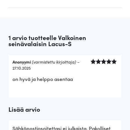
1 arvio tuotteelle
Valkoinen
seinävalaisin Lacus-S
Anonyymi
(varmistettu kirjoittaja)
–
27.10.2025
Arvostelu
tuotteesta:
on hyvä ja helppo asentaa
5
/ 5
Lisää arvio
Sähköpostiosoitettasi ei julkaista.
Pakolliset