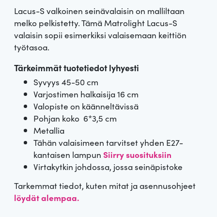
Arvio
1
5.00
Lacus-S valkoinen seinävalaisin on malliltaan
5:stä
perustuen
melko pelkistetty. Tämä Matrolight Lacus-S
asiakkaan
valaisin sopii esimerkiksi valaisemaan keittiön
arvotuksee
n.
työtasoa.
Tärkeimmät tuotetiedot lyhyesti
Syvyys 45-50 cm
Varjostimen halkaisija 16 cm
Valopiste on käänneltävissä
Pohjan koko 6*3,5 cm
Metallia
Tähän valaisimeen tarvitset yhden E27-
kantaisen lampun
Siirry suosituksiin
Virtakytkin johdossa, jossa seinäpistoke
Tarkemmat tiedot, kuten mitat ja asennusohjeet
löydät alempaa.