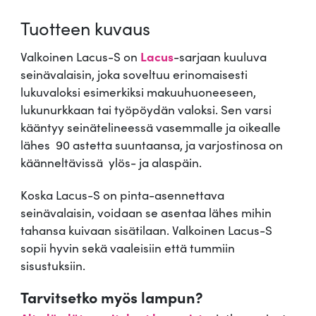
i
Tuotteen kuvaus
s
i
Valkoinen Lacus-S on
Lacus
-sarjaan kuuluva
n
seinävalaisin, joka soveltuu erinomaisesti
L
lukuvaloksi esimerkiksi makuuhuoneeseen,
a
lukunurkkaan tai työpöydän valoksi. Sen varsi
c
kääntyy seinätelineessä vasemmalle ja oikealle
u
lähes 90 astetta suuntaansa, ja varjostinosa on
s
käänneltävissä ylös- ja alaspäin.
-
S
Koska Lacus-S on pinta-asennettava
m
seinävalaisin, voidaan se asentaa lähes mihin
ä
tahansa kuivaan sisätilaan. Valkoinen Lacus-S
ä
sopii hyvin sekä vaaleisiin että tummiin
r
sisustuksiin.
ä
Tarvitsetko myös lampun?