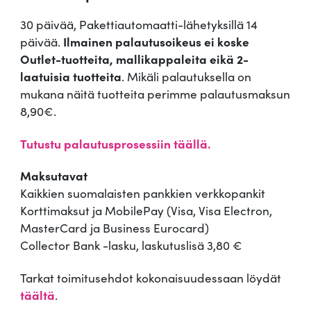
30 päivää, Pakettiautomaatti-lähetyksillä 14
päivää.
Ilmainen palautusoikeus ei koske
Outlet-tuotteita, mallikappaleita eikä 2-
laatuisia tuotteita
. Mikäli palautuksella on
mukana näitä tuotteita perimme palautusmaksun
8,90€.
Tutustu palautusprosessiin täällä.
Maksutavat
Kaikkien suomalaisten pankkien verkkopankit
Korttimaksut ja MobilePay (Visa, Visa Electron,
MasterCard ja Business Eurocard)
Collector Bank -lasku, laskutuslisä 3,80 €
Tarkat toimitusehdot kokonaisuudessaan löydät
täältä
.