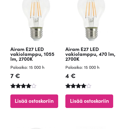
Airam E27 LED
Airam E27 LED
vakiolamppu, 1055
vakiolamppu, 470 lm,
lm, 2700K
2700K
Paloaika: 15 000 h
Paloaika: 15 000 h
7
€
4
€
Arvostelu
Arvostelu
tuotteesta
tuotteesta
Lisää ostoskoriin
Lisää ostoskoriin
:
:
4.90
4.84
/ 5
/ 5