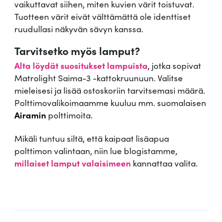
i
vaikuttavat siihen, miten kuvien värit toistuvat.
m
Tuotteen värit eivät välttämättä ole identtiset
a
ruudullasi näkyvän sävyn kanssa.
-
Tarvitsetko myös lamput?
3
m
Alta löydät suositukset lampuista
, jotka sopivat
ä
Matrolight Saima-3 -kattokruunuun. Valitse
ä
mieleisesi ja lisää ostoskoriin tarvitsemasi määrä.
r
Polttimovalikoimaamme kuuluu mm. suomalaisen
ä
Airamin
polttimoita.
Mikäli tuntuu siltä, että kaipaat lisäapua
polttimon valintaan, niin lue blogistamme,
millaiset lamput valaisimeen
kannattaa valita.
.