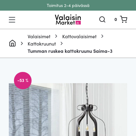
Toimitus 2-4 päivässä
Siirry sisältöön
0
Valaisimet
Kattovalaisimet
Kattokruunut
Tumman ruskea kattokruunu Saima-3
-53 %