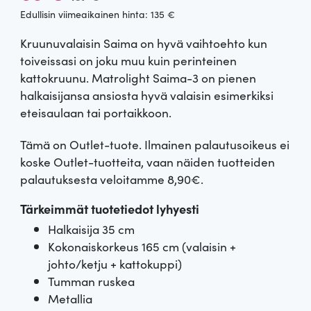
l
y
Edullisin viimeaikainen hinta:
135
€
Kruunuvalaisin Saima on hyvä vaihtoehto kun
k
k
toiveissasi on joku muu kuin perinteinen
u
y
kattokruunu. Matrolight Saima-3 on pienen
halkaisijansa ansiosta hyvä valaisin esimerkiksi
p
i
eteisaulaan tai portaikkoon.
e
n
Tämä on Outlet-tuote. Ilmainen palautusoikeus ei
koske Outlet-tuotteita, vaan näiden tuotteiden
r
e
palautuksesta veloitamme 8,90€.
ä
n
Tärkeimmät tuotetiedot lyhyesti
i
h
Halkaisija 35 cm
Kokonaiskorkeus 165 cm (valaisin +
n
i
johto/ketju + kattokuppi)
Tumman ruskea
e
n
Metallia