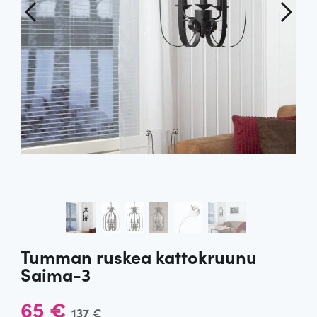
Tumman ruskea kattokruunu
Saima-3
A
N
65
€
137
€