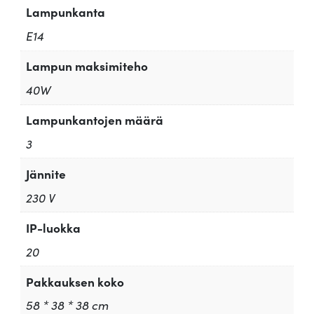
Lampunkanta
E14
Lampun maksimiteho
40W
Lampunkantojen määrä
3
Jännite
230 V
IP-luokka
20
Pakkauksen koko
58 * 38 * 38 cm