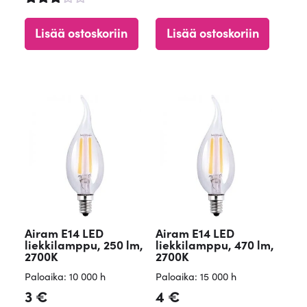
Arvostel
Arvost
u
elu
tuotteest
Lisää ostoskoriin
Lisää ostoskoriin
tuottee
a:
sta:
4.48
3.67
/ 5
/ 5
Airam E14 LED
Airam E14 LED
liekkilamppu, 250 lm,
liekkilamppu, 470 lm,
2700K
2700K
Paloaika: 10 000 h
Paloaika: 15 000 h
3
€
4
€