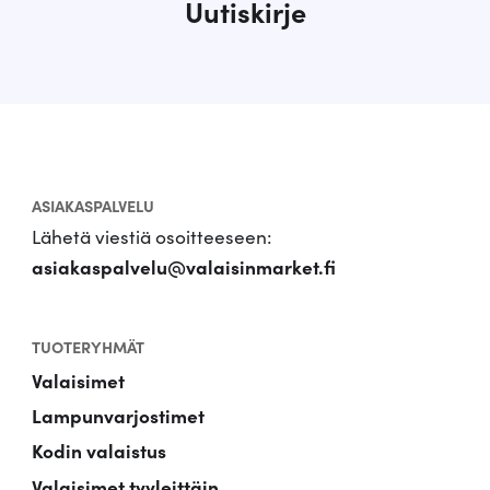
Uutiskirje
ASIAKASPALVELU
Lähetä viestiä osoitteeseen:
asiakaspalvelu@valaisinmarket.fi
TUOTERYHMÄT
Valaisimet
Lampunvarjostimet
Kodin valaistus
Valaisimet tyyleittäin