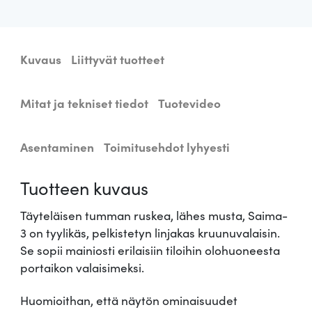
u
s
3
k
7
e
Kuvaus
Liittyvät tuotteet
a
k
Mitat ja tekniset tiedot
Tuotevideo
a
€
t
t
.
Asentaminen
Toimitusehdot lyhyesti
o
k
Tuotteen kuvaus
r
u
Täyteläisen tumman ruskea, lähes musta, Saima-
u
3 on tyylikäs, pelkistetyn linjakas kruunuvalaisin.
n
Se sopii mainiosti erilaisiin tiloihin olohuoneesta
u
portaikon valaisimeksi.
S
a
Huomioithan, että näytön ominaisuudet