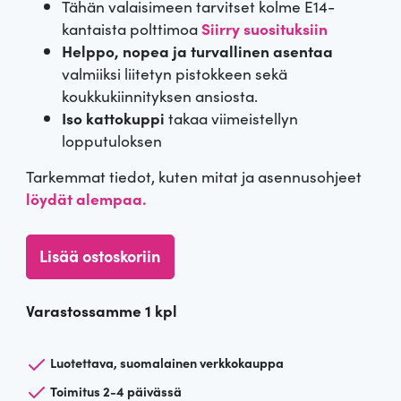
n
t
Tähän valaisimeen tarvitset kolme E14-
kantaista polttimoa
Siirry suosituksiin
h
a
Helppo, nopea ja turvallinen asentaa
valmiiksi liitetyn pistokkeen sekä
i
o
koukkukiinnityksen ansiosta.
Iso kattokuppi
takaa viimeistellyn
n
n
lopputuloksen
t
:
Tarkemmat tiedot, kuten mitat ja asennusohjeet
a
6
löydät alempaa.
o
5
T
Lisää ostoskoriin
u
l
m
Varastossamme 1 kpl
i
€
m
a
:
.
n
Luotettava, suomalainen verkkokauppa
r
1
Toimitus 2-4 päivässä