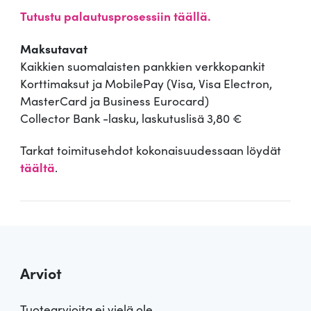
Tutustu palautusprosessiin täällä.
Maksutavat
Kaikkien suomalaisten pankkien verkkopankit
Korttimaksut ja MobilePay (Visa, Visa Electron,
MasterCard ja Business Eurocard)
Collector Bank -lasku, laskutuslisä 3,80 €
Tarkat toimitusehdot kokonaisuudessaan löydät
täältä
.
Arviot
Tuotearvioita ei vielä ole.