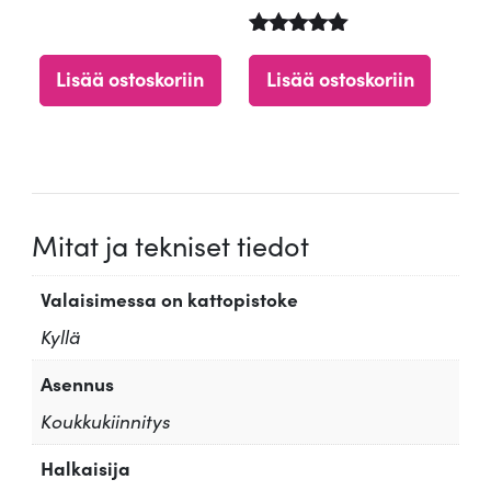
Arvostelu
tuotteesta:
Lisää ostoskoriin
Lisää ostoskoriin
5.00
/ 5
Mitat ja tekniset tiedot
Valaisimessa on kattopistoke
Kyllä
Asennus
Koukkukiinnitys
Halkaisija