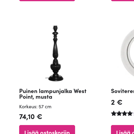
/ 5
/ 5
Puinen lampunjalka West
Sovitere
Point, musta
2
€
Korkeus: 57 cm
74,10
€
Arvostel
tuotteest
Lisää ostoskoriin
Lisää 
: