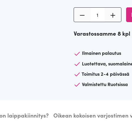
S
i
n
Varastossamme 8 kpl
i
n
e
Ilmainen palautus
n
Luotettava, suomalain
l
Toimitus 2-4 päivässä
a
Valmistettu Ruotsissa
m
p
u
n
on laippakiinnitys?
Oikean kokoisen varjostimen v
v
a