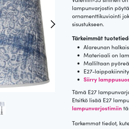
5:stä
perustuen
lampunvarjostin pöytä
asiakkaan
ornamenttikuviointi jo
arvotuksee
n.
sisustukseen.
Tärkeimmät tuotetiedo
Alareunan halkais
Materiaali on lam
Malliltaan pyöre
E27-laippakiinnity
Siirry lamppusuos
Tämä E27 lampunvarjos
Etsitkö lisää E27 lamp
lampunvarjostimiin
tä
Tarkemmat tiedot, kut