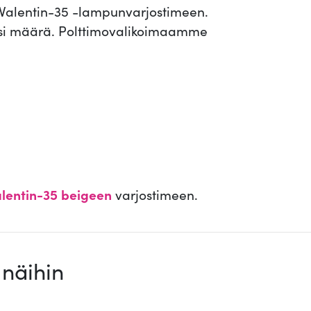
5
t Valentin-35 -lampunvarjostimeen.
c
emasi määrä. Polttimovalikoimaamme
m
m
ä
ä
r
ä
lentin-35 beigeen
varjostimeen.
näihin