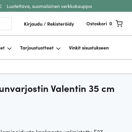
€
Luotettava, suomalainen verkkokauppa
Ostoskori
0
Kirjaudu / Rekisteröidy
eet
Tarjoustuotteet
Vinkit sisustukseen
unvarjostin Valentin 35 cm
 laminoidusta kankaasta valmistettu E27-