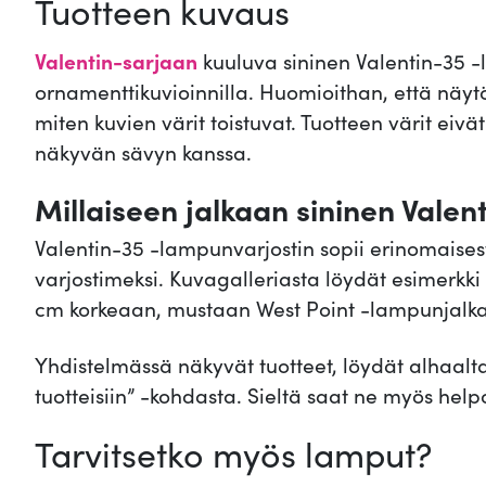
Tuotteen kuvaus
Valentin-sarjaan
kuuluva sininen Valentin-35 -l
ornamenttikuvioinnilla. Huomioithan, että näyt
miten kuvien värit toistuvat. Tuotteen värit eivä
näkyvän sävyn kanssa.
Millaiseen jalkaan sininen Valent
Valentin-35 -lampunvarjostin sopii erinomaise
varjostimeksi. Kuvagalleriasta löydät esimerkki
cm korkeaan, mustaan West Point -lampunjalk
Yhdistelmässä näkyvät tuotteet, löydät alhaal
tuotteisiin” -kohdasta. Sieltä saat ne myös helpos
Tarvitsetko myös lamput?