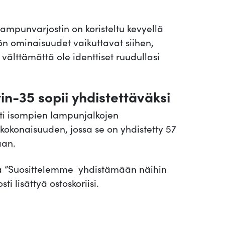
r
j
ampunvarjostin on koristeltu kevyellä
o
ön ominaisuudet vaikuttavat siihen,
s
t välttämättä ole identtiset ruudullasi
t
i
n
in-35 sopii yhdistettäväksi
V
sti isompien lampunjalkojen
a
 kokonaisuuden, jossa se on yhdistetty 57
l
aan.
e
n
ta ”Suosittelemme yhdistämään näihin
t
ti lisättyä ostoskoriisi.
i
n
3