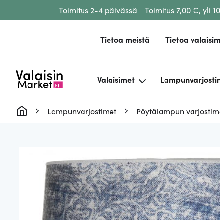
Toimitus 2-4 päivässä
Toimitus 7,00 €, yli 1
Siirry sisältöön
Tietoa meistä
Tietoa valaisim
Valaisimet
Lampunvarjosti
Lampunvarjostimet
Pöytälampun varjostim