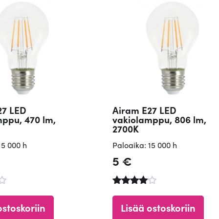
27 LED
Airam E27 LED
ppu, 470 lm,
vakiolamppu, 806 lm,
2700K
15 000 h
Paloaika: 15 000 h
5
€
u
Arvostelu
a
tuotteesta
ostoskoriin
Lisää ostoskoriin
:
4.63