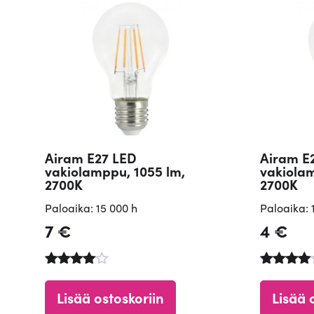
Airam E27 LED
Airam E
vakiolamppu, 1055 lm,
vakiolam
2700K
2700K
Paloaika: 15 000 h
Paloaika: 
7
€
4
€
Arvostelu
Arvostel
tuotteesta
tuotteest
Lisää ostoskoriin
Lisää 
:
:
4.90
4.84