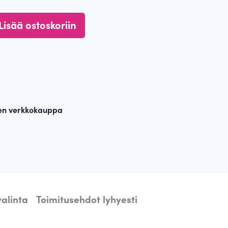
Lisää ostoskoriin
en verkkokauppa
alinta
Toimitusehdot lyhyesti