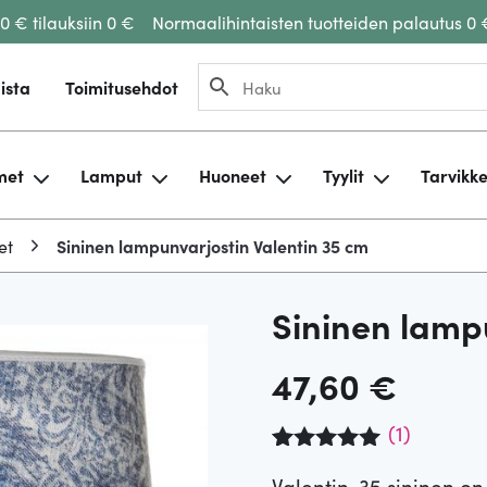
00 € tilauksiin 0 €
Normaalihintaisten tuotteiden palautus 0 
ista
Toimitusehdot
met
Lamput
Huoneet
Tyylit
Tarvikk
et
Sininen lampunvarjostin Valentin 35 cm
Sininen lamp
47,60
€
(
1
)
Arvio
1
5.00
Valentin-35 sininen on