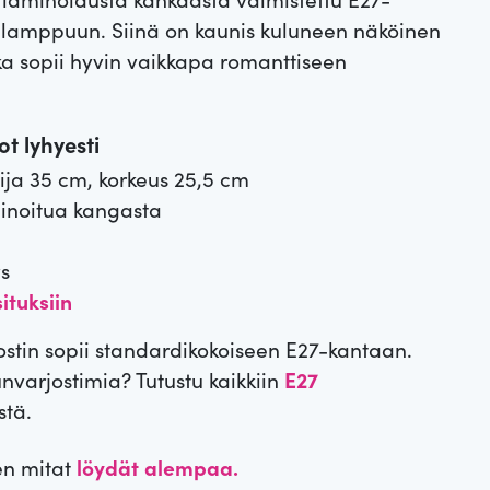
lamppuun. Siinä on kaunis kuluneen näköinen
ka sopii hyvin vaikkapa romanttiseen
t lyhyesti
ija 35 cm, korkeus 25,5 cm
inoitua kangasta
ä
s
ituksiin
tin sopii standardikokoiseen E27-kantaan.
unvarjostimia? Tutustu kaikkiin
E27
stä.
en mitat
löydät alempaa.