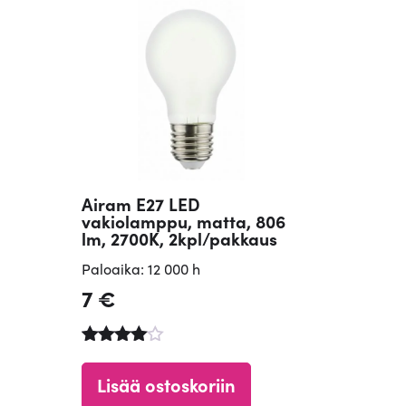
Airam E27 LED
vakiolamppu, matta, 806
lm, 2700K, 2kpl/pakkaus
Paloaika: 12 000 h
7
€
Arvostelu
tuotteesta
Lisää ostoskoriin
:
4.84