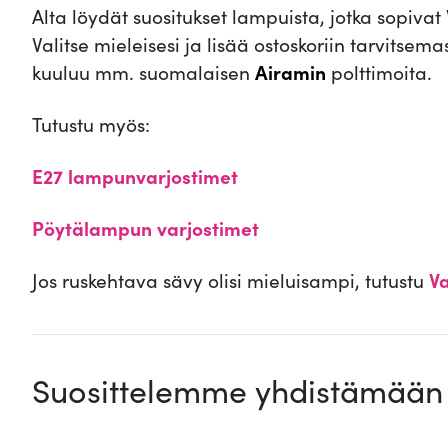
Alta löydät suositukset lampuista, jotka sopiva
Valitse mieleisesi ja lisää ostoskoriin tarvits
kuuluu mm. suomalaisen
Airamin
polttimoita.
Tutustu myös:
E27 lampunvarjostimet
Pöytälampun varjostimet
Jos ruskehtava sävy olisi mieluisampi, tutustu
Va
Suosittelemme yhdistämään 