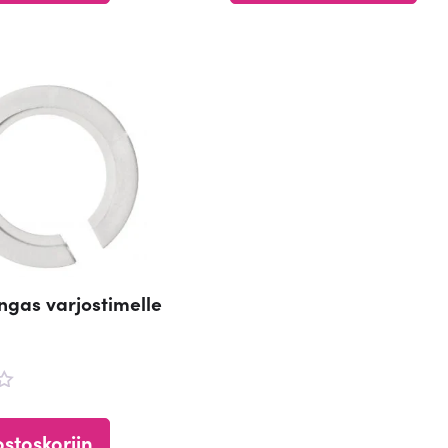
/ 5
ngas varjostimelle
u
a
ostoskoriin