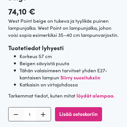
74,10
€
West Point beige on tukeva ja tyylikäs puinen
lampunjalka. West Point on lampunjalka, johon
voisi sopia esimerkiksi 35–40 cm lampunvarjostin.
Tuotetiedot lyhyesti
Korkeus 57 cm
Beigen sävyistä puuta
Tähän valaisimeen tarvitset yhden E27-
kantaisen lampun
Siirry suosituksiin
Katkaisin on virtajohdossa
Tarkemmat tiedot, kuten mitat
löydät alempaa.
P
Lisää ostoskoriin
u
i