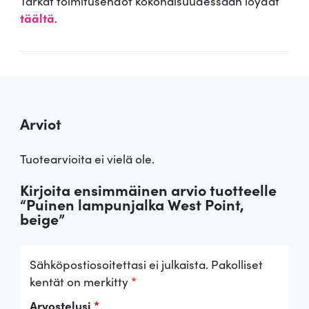
Tarkat toimitusehdot kokonaisuudessaan löydät
täältä
.
Arviot
Tuotearvioita ei vielä ole.
Kirjoita ensimmäinen arvio tuotteelle
“Puinen lampunjalka West Point,
beige”
Sähköpostiosoitettasi ei julkaista.
Pakolliset
kentät on merkitty
*
Arvostelusi
*