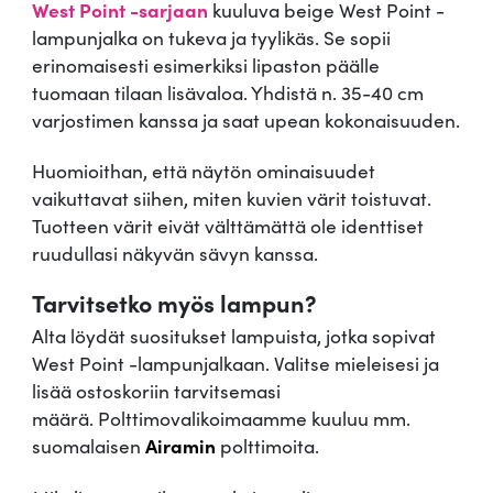
West Point -sarjaan
kuuluva beige West Point -
P
lampunjalka on tukeva ja tyylikäs. Se sopii
o
erinomaisesti esimerkiksi lipaston päälle
i
tuomaan tilaan lisävaloa. Yhdistä n. 35-40 cm
n
varjostimen kanssa ja saat upean kokonaisuuden.
t
,
Huomioithan, että näytön ominaisuudet
b
vaikuttavat siihen, miten kuvien värit toistuvat.
e
Tuotteen värit eivät välttämättä ole identtiset
i
ruudullasi näkyvän sävyn kanssa.
g
e
Tarvitsetko myös lampun?
m
Alta löydät suositukset lampuista, jotka sopivat
ä
West Point -lampunjalkaan. Valitse mieleisesi ja
ä
lisää ostoskoriin tarvitsemasi
r
määrä. Polttimovalikoimaamme kuuluu mm.
ä
suomalaisen
Airamin
polttimoita.