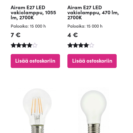
Airam E27 LED
Airam E27 LED
vakiolamppu, 1055
vakiolamppu, 470 lm,
lm, 2700K
2700K
Paloaika: 15 000 h
Paloaika: 15 000 h
7
€
4
€
Arvostelu
Arvostelu
tuotteesta
tuotteesta
Lisää ostoskoriin
Lisää ostoskoriin
:
:
4.90
4.84
/ 5
/ 5