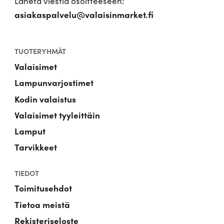
Lähetä viestiä osoitteeseen:
asiakaspalvelu@valaisinmarket.fi
TUOTERYHMÄT
Valaisimet
Lampunvarjostimet
Kodin valaistus
Valaisimet tyyleittäin
Lamput
Tarvikkeet
TIEDOT
Toimitusehdot
Tietoa meistä
Rekisteriseloste