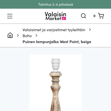
Toimitus 2-4 päivässä
Siirry sisältöön
0
Valaisimet ja varjostimet tyyleittäin
Boho
Puinen lampunjalka West Point, beige