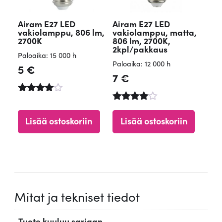
Airam E27 LED
Airam E27 LED
vakiolamppu, 806 lm,
vakiolamppu, matta,
2700K
806 lm, 2700K,
2kpl/pakkaus
Paloaika: 15 000 h
Paloaika: 12 000 h
5
€
7
€
Arvostelu
tuotteesta
Arvostelu
:
tuotteesta
Lisää ostoskoriin
Lisää ostoskoriin
4.65
:
/ 5
4.84
/ 5
Mitat ja tekniset tiedot
Tuote kuuluu sarjaan