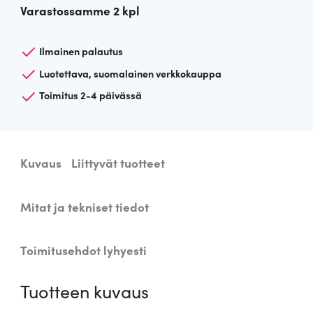
Varastossamme 2 kpl
n
e
n
Ilmainen palautus
l
Luotettava, suomalainen verkkokauppa
a
Toimitus 2-4 päivässä
m
p
u
n
Kuvaus
Liittyvät tuotteet
j
a
l
Mitat ja tekniset tiedot
k
a
Toimitusehdot lyhyesti
W
e
Tuotteen kuvaus
s
t