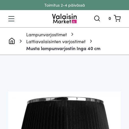
Toimitus 2-4 päivässä
Siirry sisältöön
0
Lampunvarjostimet
Lattiavalaisinten varjostimet
Musta lampunvarjostin Inga 40 cm