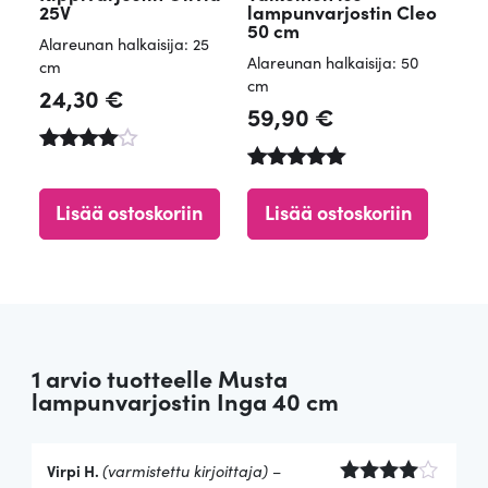
25V
lampunvarjostin Cleo
50 cm
Alareunan halkaisija: 25
Alareunan halkaisija: 50
cm
cm
24,30
€
59,90
€
Arvostel
u
Arvostelu
tuotteest
tuotteesta:
Lisää ostoskoriin
Lisää ostoskoriin
a:
5.00
4.56
/ 5
/ 5
1 arvio tuotteelle
Musta
lampunvarjostin Inga 40 cm
Virpi H.
(varmistettu kirjoittaja)
–