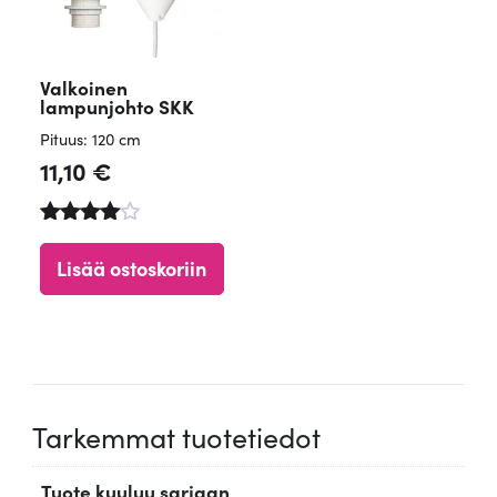
Valkoinen
lampunjohto SKK
Pituus: 120 cm
11,10
€
Arvostelu
tuotteesta
Lisää ostoskoriin
:
4.71
/ 5
Tarkemmat tuotetiedot
Tuote kuuluu sarjaan