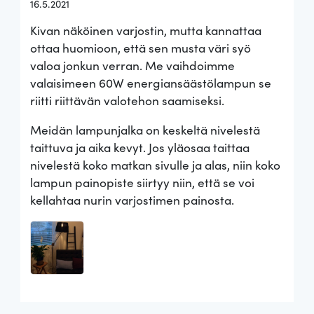
16.5.2021
Arvostel
u
Kivan näköinen varjostin, mutta kannattaa
tuotteest
a:
4
/ 5
ottaa huomioon, että sen musta väri syö
valoa jonkun verran. Me vaihdoimme
valaisimeen 60W energiansäästölampun se
riitti riittävän valotehon saamiseksi.
Meidän lampunjalka on keskeltä nivelestä
taittuva ja aika kevyt. Jos yläosaa taittaa
nivelestä koko matkan sivulle ja alas, niin koko
lampun painopiste siirtyy niin, että se voi
kellahtaa nurin varjostimen painosta.