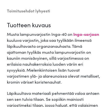
o
s
Toimitusehdot lyhyesti
t
i
Tuotteen kuvaus
n
I
Musta lampunvarjostin Inga-40 on
Inga-sarjaan
n
kuuluva varjostin, joka saa tyylikään ilmeensä
g
läpikuultavasta organzanauhasta. Tämä
a
ajattoman tyylikäs musta lampunvarjostin on
4
kauniin monisävyinen, sillä varjostimessa on
0
erilaisia nauhakerroksia luoden väriin eri
c
syvyyksiä. Mielenkiintoisen lisän tuovat
m
varjostimen ylä- ja alareunoissa olevat metalliset,
m
kromin väriset koristenauhat.
ä
ä
Läpikuultava materiaali pehmentää valoa antaen
r
sen sen tulvia tilaan. Se sopiikin mainiosti
ä
varjostimeksi tilaan, jossa haluat, että valaisimen