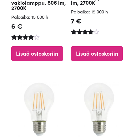
vakiolamppu, 806 lm,
lm, 2700K
2700K
Paloaika: 15 000 h
Paloaika: 15 000 h
7
€
6
€
Arvostelu
Arvostel
tuotteesta
u
:
Lisää ostoskoriin
Lisää ostoskoriin
tuotteest
4.90
a:
/ 5
4.50
/ 5