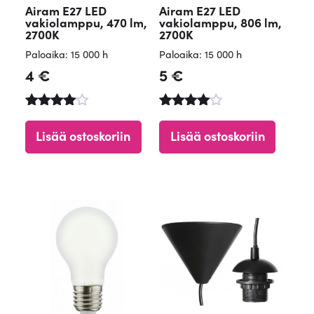
Airam E27 LED
Airam E27 LED
vakiolamppu, 470 lm,
vakiolamppu, 806 lm,
2700K
2700K
Paloaika: 15 000 h
Paloaika: 15 000 h
4
€
5
€
Arvostelu
Arvostelu
tuotteesta
tuotteesta
Lisää ostoskoriin
Lisää ostoskoriin
:
:
4.84
4.65
/ 5
/ 5