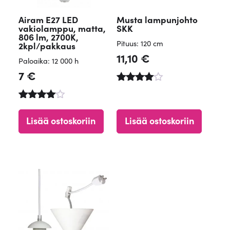
Airam E27 LED
Musta lampunjohto
vakiolamppu, matta,
SKK
806 lm, 2700K,
Pituus: 120 cm
2kpl/pakkaus
11,10
€
Paloaika: 12 000 h
7
€
Arvostelu
tuotteesta
Arvostelu
:
tuotteesta
4.67
Lisää ostoskoriin
Lisää ostoskoriin
:
/ 5
4.84
/ 5