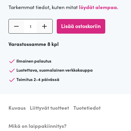
Tarkemmat tiedot, kuten mitat
löydät alempaa.
M
Lisää ostoskoriin
u
s
Varastossamme 8 kpl
t
a
l
Ilmainen palautus
a
Luotettava, suomalainen verkkokauppa
m
Toimitus 2-4 päivässä
p
u
n
v
Kuvaus
Liittyvät tuotteet
Tuotetiedot
a
r
j
Mikä on laippakiinnitys?