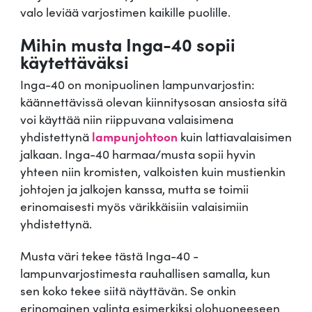
valo leviää varjostimen kaikille puolille.
Mihin musta Inga-40 sopii
käytettäväksi
Inga-40 on monipuolinen lampunvarjostin:
käännettävissä olevan kiinnitysosan ansiosta sitä
voi käyttää niin riippuvana valaisimena
yhdistettynä
lampunjohtoon
kuin lattiavalaisimen
jalkaan. Inga-40 harmaa/musta sopii hyvin
yhteen niin kromisten, valkoisten kuin mustienkin
johtojen ja jalkojen kanssa, mutta se toimii
erinomaisesti myös värikkäisiin valaisimiin
yhdistettynä.
Musta väri tekee tästä Inga-40 -
lampunvarjostimesta rauhallisen samalla, kun
sen koko tekee siitä näyttävän. Se onkin
erinomainen valinta esimerkiksi olohuoneeseen