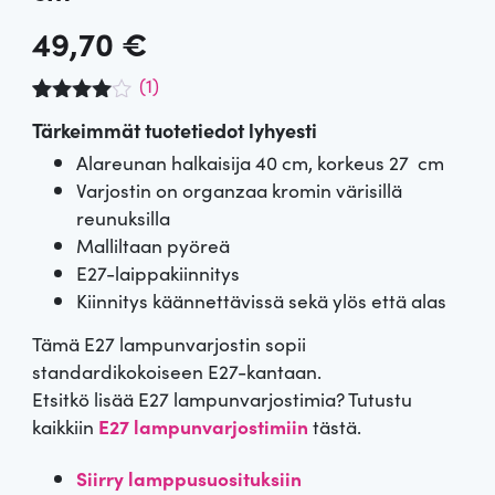
49,70
€
(
1
)
Arvio
1
Tärkeimmät tuotetiedot lyhyesti
4.00
5:stä
Alareunan halkaisija 40 cm, korkeus 27 cm
perustue
Varjostin on organzaa kromin värisillä
n
asiakkaa
reunuksilla
n
Malliltaan pyöreä
arvotuks
een.
E27-laippakiinnitys
Kiinnitys käännettävissä sekä ylös että alas
Tämä E27 lampunvarjostin sopii
standardikokoiseen E27-kantaan.
Etsitkö lisää E27 lampunvarjostimia? Tutustu
kaikkiin
E27 lampunvarjostimiin
tästä.
Siirry lamppusuosituksiin