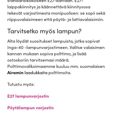
standardikokoiseen E27-kantaan. E27-
laippakiinnitys ja käännettävä kiinnitysosa
tekevät varjostimesta monipuolisen: se sopii sekä
riippuvalaisimeen että pöytä- ja lattiavalaisimiin.
Tarvitsetko myös lampun?
Alta löydät suositukset lampuista, jotka sopivat
Inga-40 -lampunvarjostimeen. Valitse valaisimen
kannan mukaan sopiva polttimo, ja lisää
ostoskoriin tarvitsemasi määrä.
Polttimovalikoimaamme kuuluu mm. suomalaisen
Airamin
laadukkaita
polttimoita.
Tutustu myös:
E27 lampunvarjostin
Pöytälampun varjostin