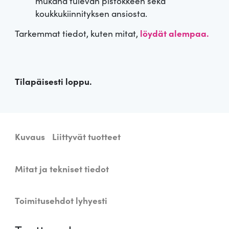
mukana tulevan pistokkeen sekä
koukkukiinnityksen ansiosta.
Tarkemmat tiedot, kuten mitat,
löydät alempaa.
Tilapäisesti loppu.
Kuvaus
Liittyvät tuotteet
Mitat ja tekniset tiedot
Toimitusehdot lyhyesti