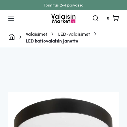
Toimitus 2-4 päivässä
Siirry sisältöön
0
Valaisimet
LED-valaisimet
LED kattovalaisin Janette