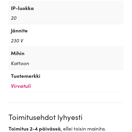
IP-luokka
20
Jännite
230 V
Mihin
Kattoon
Tuotemerkki
Virvatuli
Toimitusehdot lyhyesti
Toimitus 2-4 päivässä
, ellei toisin mainita.