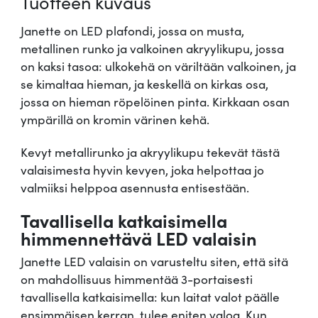
Tuotteen kuvaus
Janette on LED plafondi, jossa on musta,
metallinen runko ja valkoinen akryylikupu, jossa
on kaksi tasoa: ulkokehä on väriltään valkoinen, ja
se kimaltaa hieman, ja keskellä on kirkas osa,
jossa on hieman röpelöinen pinta. Kirkkaan osan
ympärillä on kromin värinen kehä.
Kevyt metallirunko ja akryylikupu tekevät tästä
valaisimesta hyvin kevyen, joka helpottaa jo
valmiiksi helppoa asennusta entisestään.
Tavallisella katkaisimella
himmennettävä LED valaisin
Janette LED valaisin on varusteltu siten, että sitä
on mahdollisuus himmentää 3-portaisesti
tavallisella katkaisimella: kun laitat valot päälle
ensimmäisen kerran, tulee eniten valoa. Kun