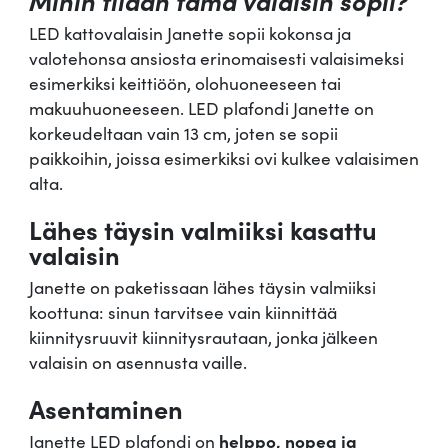
Mihin tilaan tämä valaisin sopii?
LED kattovalaisin Janette sopii kokonsa ja
valotehonsa ansiosta erinomaisesti valaisimeksi
esimerkiksi keittiöön, olohuoneeseen tai
makuuhuoneeseen. LED plafondi Janette on
korkeudeltaan vain 13 cm, joten se sopii
paikkoihin, joissa esimerkiksi ovi kulkee valaisimen
alta.
Lähes täysin valmiiksi kasattu
valaisin
Janette on paketissaan lähes täysin valmiiksi
koottuna: sinun tarvitsee vain kiinnittää
kiinnitysruuvit kiinnitysrautaan, jonka jälkeen
valaisin on asennusta vaille.
Asentaminen
Janette LED plafondi on
helppo, nopea ja