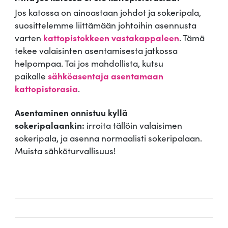
Jos katossa on ainoastaan johdot ja sokeripala,
suosittelemme liittämään johtoihin asennusta
varten
kattopistokkeen vastakappaleen
. Tämä
tekee valaisinten asentamisesta jatkossa
helpompaa. Tai jos mahdollista, kutsu
paikalle
sähköasentaja asentamaan
kattopistorasia
.
Asentaminen onnistuu kyllä
sokeripalaankin:
irroita tällöin valaisimen
sokeripala, ja asenna normaalisti sokeripalaan.
Muista sähköturvallisuus!