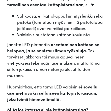
turvallinen asentaa kattopistorasiaan
, sillä:
Sähköosa, eli kattokuppi, kiinnityslenkki sekä
pistoke (tunnetaan myös nimillä pistotulppa
ja töpseli) ovat valmiiksi paikoillaan.
Valaisin ripustetaan kattoon koukusta
Janette LED plafondin
asentaminen kattoon on
helppoa, ja se onnistuu ilman työkaluja.
Toki
tarvitset jakkaran tai muun apuvälineen
ylettyäksesi tekemään asennuksen, mutta tämä
sitten jokaisen oman mitan ja olosuhteiden
mukaan.
Huomioithan, että tämä LED valaisin
ei sovellu
asennettavaksi sellaiseen kattopistorasiaan,
joka toimii himmentimellä.
Mitä jos katossa ei ole kattopistorasiaa?