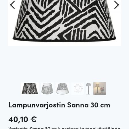
Lampunvarjostin Sanna 30 cm
40,10
€
Varjostin
Sanna 30
on klassinen ja monikäyttöinen