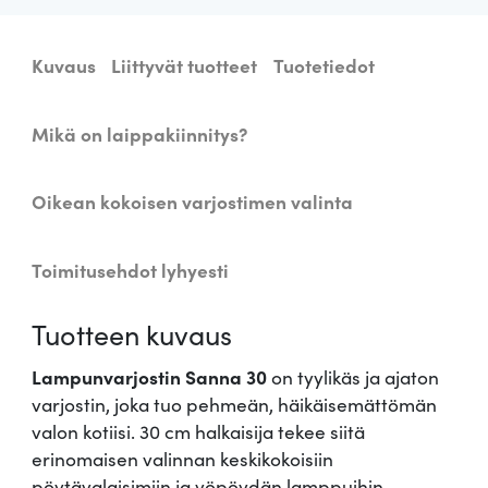
s
t
Kuvaus
Liittyvät tuotteet
Tuotetiedot
i
n
S
Mikä on laippakiinnitys?
a
n
Oikean kokoisen varjostimen valinta
n
a
3
Toimitusehdot lyhyesti
0
c
Tuotteen kuvaus
m
m
Lampunvarjostin Sanna 30
on tyylikäs ja ajaton
ä
varjostin, joka tuo pehmeän, häikäisemättömän
ä
valon kotiisi. 30 cm halkaisija tekee siitä
r
erinomaisen valinnan keskikokoisiin
ä
pöytävalaisimiin ja yöpöydän lamppuihin.