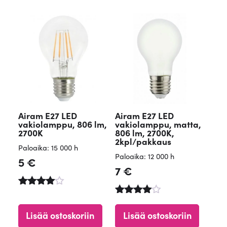
Airam E27 LED
Airam E27 LED
vakiolamppu, 806 lm,
vakiolamppu, matta,
2700K
806 lm, 2700K,
2kpl/pakkaus
Paloaika: 15 000 h
Paloaika: 12 000 h
5
€
7
€
Arvostelu
tuotteesta
Arvostelu
:
tuotteesta
Lisää ostoskoriin
Lisää ostoskoriin
4.65
: