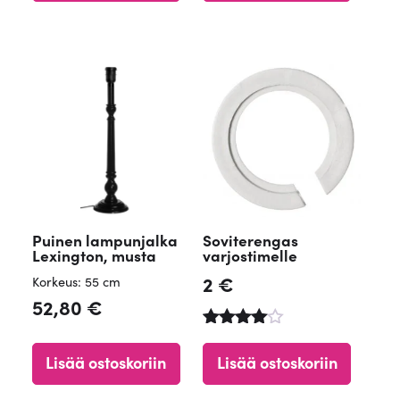
/ 5
4.84
/ 5
Puinen lampunjalka
Soviterengas
Lexington, musta
varjostimelle
2
€
Korkeus: 55 cm
52,80
€
Arvostelu
tuotteesta
Lisää ostoskoriin
Lisää ostoskoriin
:
4.82
/ 5