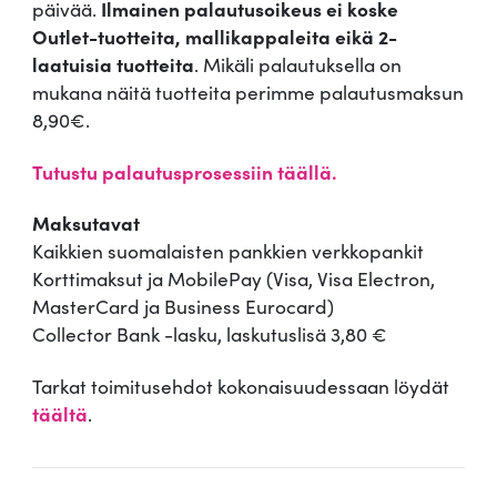
päivää.
Ilmainen palautusoikeus ei koske
Outlet-tuotteita, mallikappaleita eikä 2-
laatuisia tuotteita
. Mikäli palautuksella on
mukana näitä tuotteita perimme palautusmaksun
8,90€.
Tutustu palautusprosessiin täällä.
Maksutavat
Kaikkien suomalaisten pankkien verkkopankit
Korttimaksut ja MobilePay (Visa, Visa Electron,
MasterCard ja Business Eurocard)
Collector Bank -lasku, laskutuslisä 3,80 €
Tarkat toimitusehdot kokonaisuudessaan löydät
täältä
.