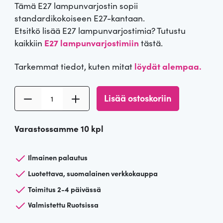
Tämä E27 lampunvarjostin sopii
standardikokoiseen E27-kantaan.
Etsitkö lisää E27 lampunvarjostimia? Tutustu
kaikkiin
E27 lampunvarjostimiin
tästä.
Tarkemmat tiedot, kuten mitat
löydät alempaa.
L
Lisää ostoskoriin
a
m
Varastossamme 10 kpl
p
u
n
Ilmainen palautus
v
Luotettava, suomalainen verkkokauppa
a
Toimitus 2-4 päivässä
r
j
Valmistettu Ruotsissa
o