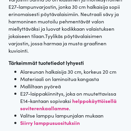
E27-lampunvarjostin, jonka 30 cm halkaisija sopii
erinomaisesti pöytävalaisimiin. Neutraali sävy ja
harmoninen muotoilu pehmentävät valon
miellyttäväksi ja luovat kodikkaan valaistuksen
jokaiseen tilaan.Tyylikäs pöytävalaisimen
varjostin, jossa harmaa ja musta graafinen
kuviointi.
Tärkeimmät tuotetiedot lyhyesti
Alareunan halkaisija 30 cm, korkeus 20 cm
Materiaali on laminoitua kangasta
Malliltaan pyöreä
E27-laippakiinnitys, joka on muutettavissa
E14-kantaan sopivaksi
helppokäyttöisellä
soviterenkaallamme
.
Valitse lamppu lampunjalan mukaan
Siirry lamppusuosituksiin