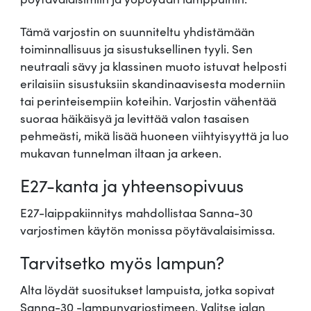
Tämä varjostin on suunniteltu yhdistämään
toiminnallisuus ja sisustuksellinen tyyli. Sen
neutraali sävy ja klassinen muoto istuvat helposti
erilaisiin sisustuksiin skandinaavisesta moderniin
tai perinteisempiin koteihin. Varjostin vähentää
suoraa häikäisyä ja levittää valon tasaisen
pehmeästi, mikä lisää huoneen viihtyisyyttä ja luo
mukavan tunnelman iltaan ja arkeen.
E27-kanta ja yhteensopivuus
E27-laippakiinnitys mahdollistaa Sanna-30
varjostimen käytön monissa pöytävalaisimissa.
Tarvitsetko myös lampun?
Alta löydät suositukset lampuista, jotka sopivat
Sanna-30 -lampunvarjostimeen. Valitse jalan