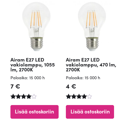
Airam E27 LED
Airam E27 LED
vakiolamppu, 1055
vakiolamppu, 470 lm,
lm, 2700K
2700K
Paloaika: 15 000 h
Paloaika: 15 000 h
7
€
4
€
Arvostelu
Arvostelu
tuotteesta
tuotteesta
Lisää ostoskoriin
Lisää ostoskoriin
:
:
4.90
4.84
/ 5
/ 5