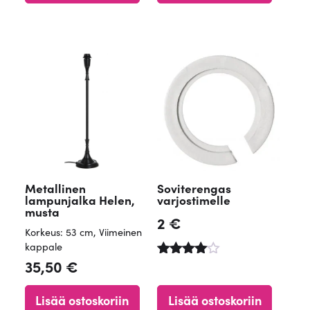
/ 5
4.84
/ 5
Metallinen
Soviterengas
lampunjalka Helen,
varjostimelle
musta
2
€
Korkeus: 53 cm
,
Viimeinen
kappale
35,50
€
Arvostelu
tuotteesta
:
Lisää ostoskoriin
Lisää ostoskoriin
4.82