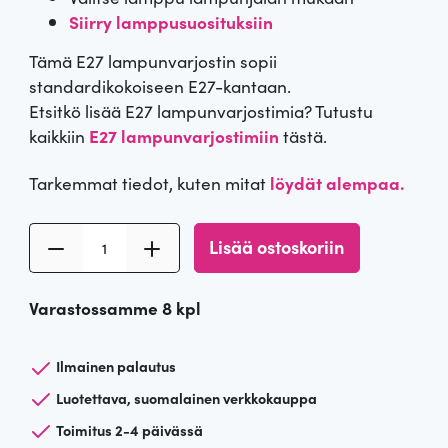
Siirry lamppusuosituksiin
Tämä E27 lampunvarjostin sopii
standardikokoiseen E27-kantaan.
Etsitkö lisää E27 lampunvarjostimia? Tutustu
kaikkiin
E27 lampunvarjostimiin
tästä.
Tarkemmat tiedot, kuten mitat
löydät alempaa.
L
Lisää ostoskoriin
a
m
Varastossamme 8 kpl
p
u
n
Ilmainen palautus
v
Luotettava, suomalainen verkkokauppa
a
Toimitus 2-4 päivässä
r