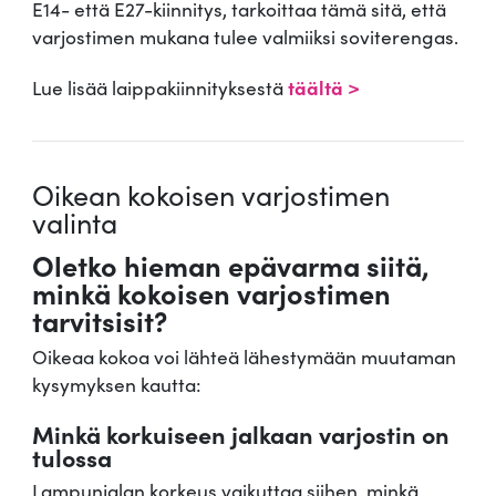
E14- että E27-kiinnitys, tarkoittaa tämä sitä, että
varjostimen mukana tulee valmiiksi soviterengas.
Lue lisää laippakiinnityksestä
täältä >
Oikean kokoisen varjostimen
valinta
Oletko hieman epävarma siitä,
minkä kokoisen varjostimen
tarvitsisit?
Oikeaa kokoa voi lähteä lähestymään muutaman
kysymyksen kautta:
Minkä korkuiseen jalkaan varjostin on
tulossa
Lampunjalan korkeus vaikuttaa siihen, minkä