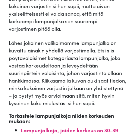
kokoinen varjostin siihen sopii, mutta aivan
yksiselitteisesti ei voida sanoa, että mitä
korkeampi lampunjalka sen suurempi
varjostimen pitää olla.
Lähes jokainen valikoimamme lampunjalka on
kuvattu ainakin yhdellä varjostimella. Etsi siis
pöytävalaisimet kategoriasta lampunjalka, joka
vastaa korkeudeltaan ja leveydeltään
suurinpiirtein valaisinta, johon varjostinta ollaan
hankkimassa. Klikkaamalla kuvan auki saat tiedon,
minkä kokoinen varjostin jalkaan on yhdistettynä
– ja pystyt myös arvioimaan sitä, miten hyvin
kyseinen koko mielestäsi siihen sopii.
Tarkastele lampunjalkoja niiden korkeuden
mukaan:
Lampunjalkoja, joiden korkeus on 30-39