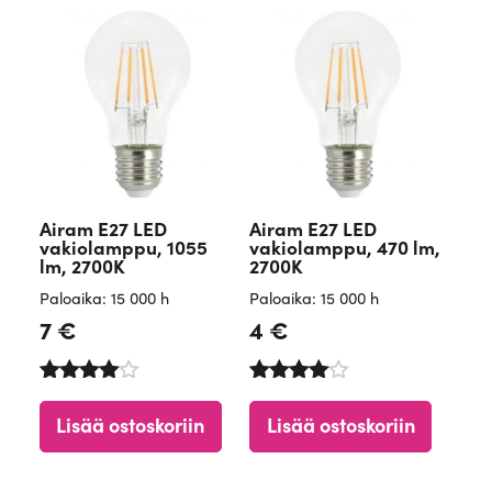
Airam E27 LED
Airam E27 LED
vakiolamppu, 1055
vakiolamppu, 470 lm,
lm, 2700K
2700K
Paloaika: 15 000 h
Paloaika: 15 000 h
7
€
4
€
Arvostelu
Arvostelu
tuotteesta
tuotteesta
Lisää ostoskoriin
Lisää ostoskoriin
:
:
4.90
4.84
/ 5
/ 5