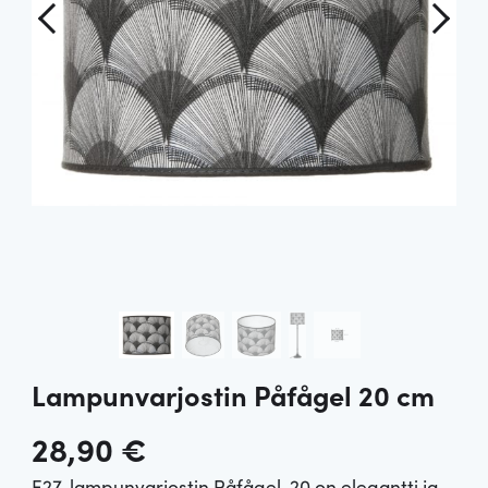
Lampunvarjostin Påfågel 20 cm
28,90
€
E27-lampunvarjostin Påfågel-20 on elegantti ja