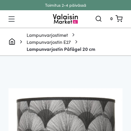
Toimitus 2-4 päivässä
Siirry sisältöön
0
Lampunvarjostimet
Lampunvarjostin E27
Lampunvarjostin Påfågel 20 cm