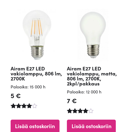
Airam E27 LED
Airam E27 LED
vakiolamppu, 806 lm,
vakiolamppu, matta,
2700K
806 lm, 2700K,
2kpl/pakkaus
Paloaika: 15 000 h
Paloaika: 12 000 h
5
€
7
€
Arvostelu
tuotteesta
Arvostelu
:
tuotteesta
Lisää ostoskoriin
Lisää ostoskoriin
4.65
: