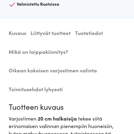
j
Valmistettu Ruotsissa
o
s
t
Kuvaus
Liittyvät tuotteet
Tuotetiedot
i
n
P
Mikä on laippakiinnitys?
å
f
Oikean kokoisen varjostimen valinta
å
g
e
Toimitusehdot lyhyesti
l
2
Tuotteen kuvaus
0
c
Varjostimen
20 cm halkaisija
tekee siitä
m
erinomaisen valinnan pienempiin huoneisiin,
m
kuten makuuhuoneeseen, työpisteeseen tai