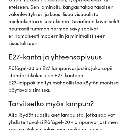
ä
eteiseen. Sen laminoitu kangas takaa tasaisen
ä
valonlevityksen ja kuosi lisää visuaalista
r
mielenkiintoa sisustukseen. Graafinen kuvio sekä
ä
neutraali tumman harmaa sävy sopivat
erinomaisesti moderniin ja minimalistiseen
sisustukseen.
E27-kanta ja yhteensopivuus
Påfågel-20 on E27 lampunvarjostin, joka sopii
standardikokoiseen E27-kantaan.
E27-laippakiinnitys mahdollistaa käytön monissa
pöytävalaisimissa.
Tarvitsetko myös lampun?
Alta löydät suositukset lampuista, jotka sopivat
yhdistettäväksi Påfågel-20 -lampunvarjostimen
kanssa. Valitse valaisimen mukaan sopiva