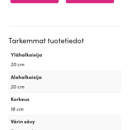
/ 5
Tarkemmat tuotetiedot
Ylähalkaisija
20 cm
Alahalkaisija
20 cm
Korkeus
16 cm
Värin sävy