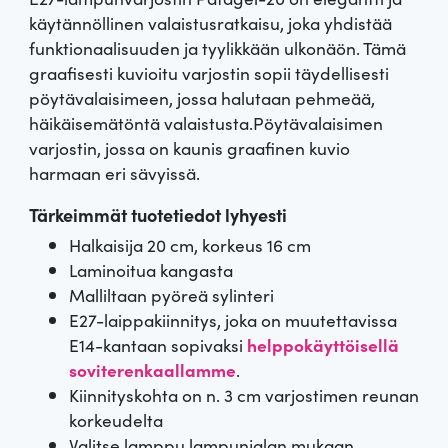
käytännöllinen valaistusratkaisu, joka yhdistää
funktionaalisuuden ja tyylikkään ulkonäön. Tämä
graafisesti kuvioitu varjostin sopii täydellisesti
pöytävalaisimeen, jossa halutaan pehmeää,
häikäisemätöntä valaistusta.Pöytävalaisimen
varjostin, jossa on kaunis graafinen kuvio
harmaan eri sävyissä.
Tärkeimmät tuotetiedot lyhyesti
Halkaisija 20 cm, korkeus 16 cm
Laminoitua kangasta
Malliltaan pyöreä sylinteri
E27-laippakiinnitys, joka on muutettavissa
E14-kantaan sopivaksi
helppokäyttöisellä
soviterenkaallamme
.
Kiinnityskohta on n. 3 cm varjostimen reunan
korkeudelta
Valitse lamppu lampunjalan mukaan