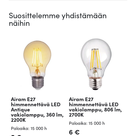
Suosittelemme yhdistämään
näihin
Airam E27
Airam E27
himmennettävä LED
himmennettävä LED
Antique
vakiolamppu, 806 lm,
vakiolamppu, 360 lm,
2700K
2200K
Paloaika: 15 000 h
Paloaika: 15 000 h
6
€