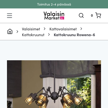
Toimitus 2-4 päivässä
Siirry sisältöön
0
Valaisimet
Kattovalaisimet
Kattokruunut
Kattokruunu Rowena-6