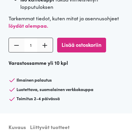
lopputuloksen
Tarkemmat tiedot, kuten mitat ja asennusohjeet
löydät alempaa.
K
Lisää ostoskoriin
a
t
Varastossamme yli 10 kpl
t
o
k
Ilmainen palautus
r
Luotettava, suomalainen verkkokauppa
u
Toimitus 2-4 päivässä
u
n
u
R
Kuvaus
Liittyvät tuotteet
o