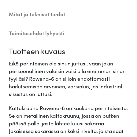
w
e
Mitat ja tekniset tiedot
n
a
Toimitusehdot lyhyesti
-
6
Tuotteen kuvaus
m
ä
Eikö perinteinen ole sinun juttusi, vaan jokin
ä
persoonallinen valaisin voisi olla enemmän sinun
r
tyyliäsi? Rowena-6 on silloin ehdottomasti
ä
harkitsemisen arvoinen, varsinkin, jos industrial
sisustus on juttusi.
Kattokruunu Rowena-6 on kaukana perinteisestä.
Se on metallinen kattokruunu, jossa on putken
päässä pallo, josta lähtee kuusi sakaraa.
Jokaisessa sakarassa on kaksi niveltä, joista saat