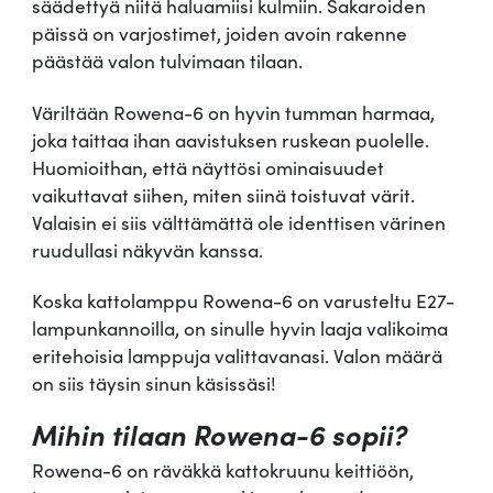
säädettyä niitä haluamiisi kulmiin. Sakaroiden
päissä on varjostimet, joiden avoin rakenne
päästää valon tulvimaan tilaan.
Väriltään Rowena-6 on hyvin tumman harmaa,
joka taittaa ihan aavistuksen ruskean puolelle.
Huomioithan, että näyttösi ominaisuudet
vaikuttavat siihen, miten siinä toistuvat värit.
Valaisin ei siis välttämättä ole identtisen värinen
ruudullasi näkyvän kanssa.
Koska kattolamppu Rowena-6 on varusteltu E27-
lampunkannoilla, on sinulle hyvin laaja valikoima
eritehoisia lamppuja valittavanasi. Valon määrä
on siis täysin sinun käsissäsi!
Mihin tilaan Rowena-6 sopii?
Rowena-6 on räväkkä kattokruunu keittiöön,