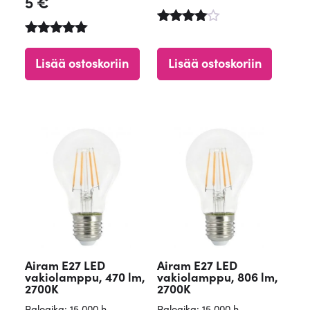
5
€
Arvostel
Arvostelu
u
tuotteesta:
tuotteest
Lisää ostoskoriin
Lisää ostoskoriin
5.00
a:
/ 5
4.50
/ 5
Airam E27 LED
Airam E27 LED
vakiolamppu, 470 lm,
vakiolamppu, 806 lm,
2700K
2700K
Paloaika: 15 000 h
Paloaika: 15 000 h