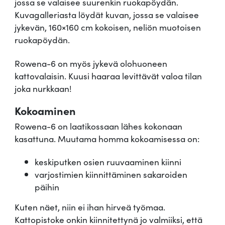
jossa se valaisee suurenkin ruokapöydän.
Kuvagalleriasta löydät kuvan, jossa se valaisee
jykevän, 160×160 cm kokoisen, neliön muotoisen
ruokapöydän.
Rowena-6 on myös jykevä olohuoneen
kattovalaisin. Kuusi haaraa levittävät valoa tilan
joka nurkkaan!
Kokoaminen
Rowena-6 on laatikossaan lähes kokonaan
kasattuna. Muutama homma kokoamisessa on:
keskiputken osien ruuvaaminen kiinni
varjostimien kiinnittäminen sakaroiden
päihin
Kuten näet, niin ei ihan hirveä työmaa.
Kattopistoke onkin kiinnitettynä jo valmiiksi, että