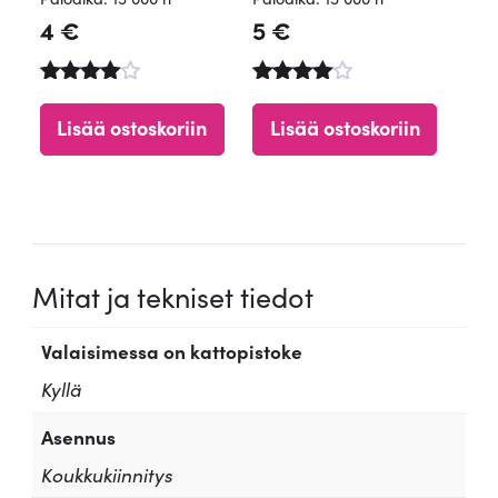
4
€
5
€
Arvostelu
Arvostelu
tuotteesta
tuotteesta
Lisää ostoskoriin
Lisää ostoskoriin
:
:
4.84
4.65
/ 5
/ 5
Mitat ja tekniset tiedot
Valaisimessa on kattopistoke
Kyllä
Asennus
Koukkukiinnitys