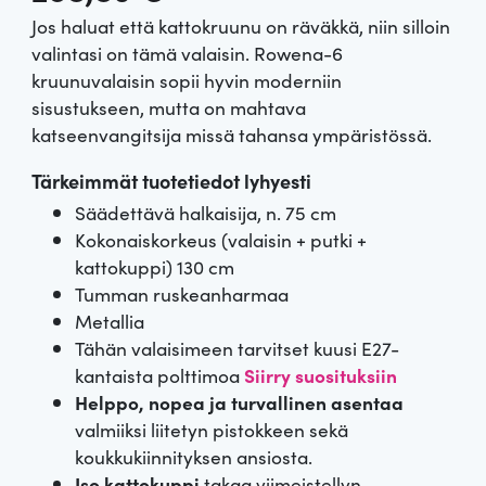
Jos haluat että kattokruunu on räväkkä, niin silloin
valintasi on tämä valaisin. Rowena-6
kruunuvalaisin sopii hyvin moderniin
sisustukseen, mutta on mahtava
katseenvangitsija missä tahansa ympäristössä.
Tärkeimmät tuotetiedot lyhyesti
Säädettävä halkaisija, n. 75 cm
Kokonaiskorkeus (valaisin + putki +
kattokuppi) 130 cm
Tumman ruskeanharmaa
Metallia
Tähän valaisimeen tarvitset kuusi E27-
kantaista polttimoa
Siirry suosituksiin
Helppo, nopea ja turvallinen asentaa
valmiiksi liitetyn pistokkeen sekä
koukkukiinnityksen ansiosta.
Iso kattokuppi
takaa viimeistellyn