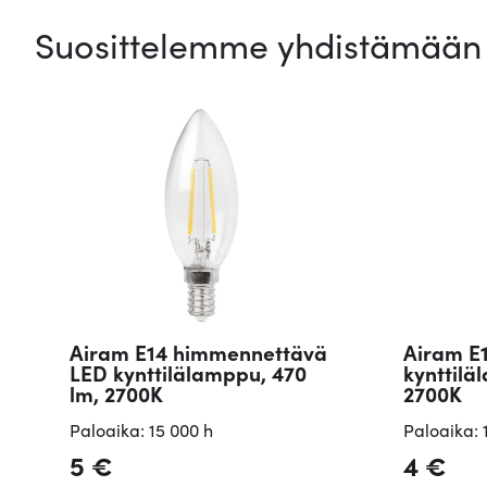
Suosittelemme yhdistämään 
Airam E14 himmennettävä
Airam E
LED kynttilälamppu, 470
kynttilä
lm, 2700K
2700K
Paloaika: 15 000 h
Paloaika: 
5
€
4
€