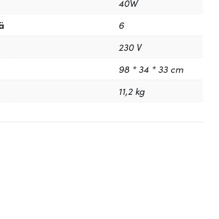
40W
ä
6
230 V
98 * 34 * 33 cm
11,2 kg