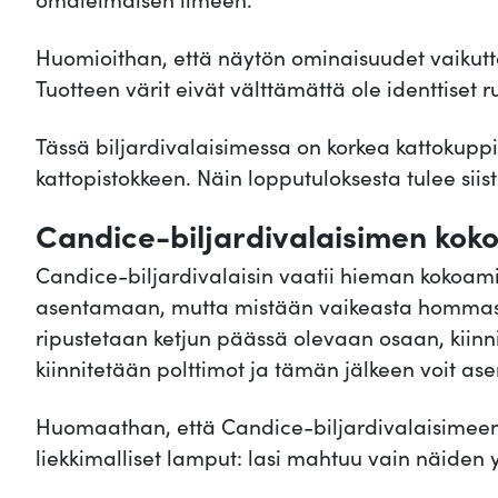
Huomioithan, että näytön ominaisuudet vaikuttav
Tuotteen värit eivät välttämättä ole identtiset
Tässä biljardivalaisimessa on korkea kattokuppi
kattopistokkeen. Näin lopputuloksesta tulee siisti
Candice-biljardivalaisimen kok
Candice-biljardivalaisin vaatii hieman kokoam
asentamaan, mutta mistään vaikeasta hommasta 
ripustetaan ketjun päässä olevaan osaan, kiinn
kiinnitetään polttimot ja tämän jälkeen voit asen
Huomaathan, että Candice-biljardivalaisimeen 
liekkimalliset lamput: lasi mahtuu vain näiden y