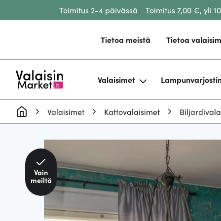
Toimitus 2-4 päivässä
Toimitus 7,00 €, yli 1
Siirry sisältöön
Tietoa meistä
Tietoa valaisim
Valaisimet
Lampunvarjosti
Valaisimet
Kattovalaisimet
Biljardival
Vain
meiltä