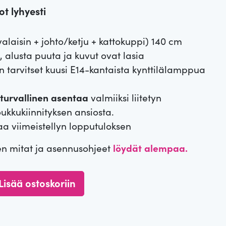
t lyhyesti
alaisin + johto/ketju + kattokuppi) 140 cm
 alusta puuta ja kuvut ovat lasia
 tarvitset kuusi E14-kantaista kynttilälamppua
turvallinen asentaa
valmiiksi liitetyn
ukkukiinnityksen ansiosta.
aa viimeistellyn lopputuloksen
en mitat ja asennusohjeet
löydät alempaa.
Lisää ostoskoriin