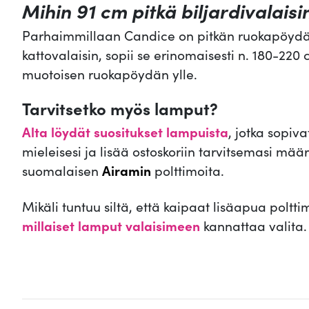
Mihin 91 cm pitkä biljardivalaisi
Parhaimmillaan Candice on pitkän ruokapöydän 
kattovalaisin, sopii se erinomaisesti n. 180-220
muotoisen ruokapöydän ylle.
Tarvitsetko myös lamput?
Alta löydät suositukset lampuista
, jotka sopiv
mieleisesi ja lisää ostoskoriin tarvitsemasi 
suomalaisen
Airamin
polttimoita.
Mikäli tuntuu siltä, että kaipaat lisäapua poltt
millaiset lamput valaisimeen
kannattaa valita.
.