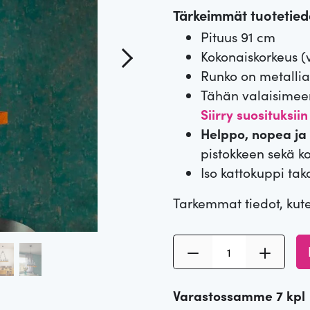
Tärkeimmät tuotetiedo
Pituus 91 cm
Kokonaiskorkeus (v
Runko on metallia,
Tähän valaisimeen
Siirry suosituksiin
Helppo, nopea ja 
pistokkeen sekä ko
Iso kattokuppi tak
Tarkemmat tiedot, kut
B
i
l
Varastossamme 7 kpl
j