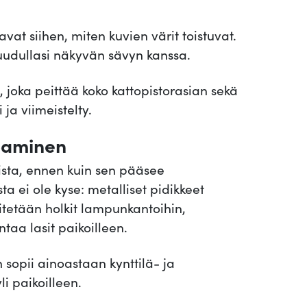
i
c
at siihen, miten kuvien värit toistuvat.
e
 ruudullasi näkyvän sävyn kanssa.
m
ä
, joka peittää koko kattopistorasian sekä
ä
 ja viimeistelty.
r
oaminen
ä
ista, ennen kuin sen pääsee
ei ole kyse: metalliset pidikkeet
itetään holkit lampunkantoihin,
taa lasit paikoilleen.
sopii ainoastaan kynttilä- ja
li paikoilleen.