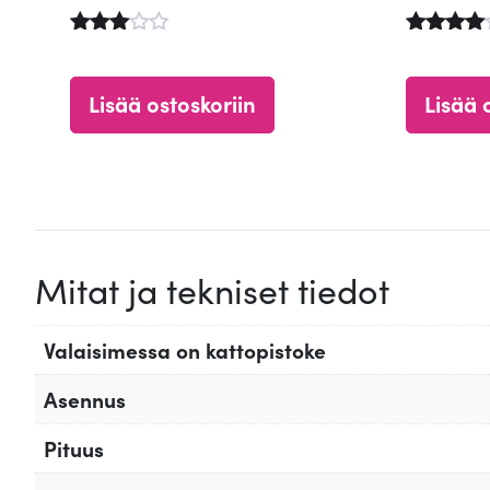
Arvost
Arvostel
elu
u
tuottee
tuotteest
Lisää ostoskoriin
Lisää 
sta:
a:
3.67
4.48
/ 5
/ 5
Mitat ja tekniset tiedot
Valaisimessa on kattopistoke
Asennus
Pituus