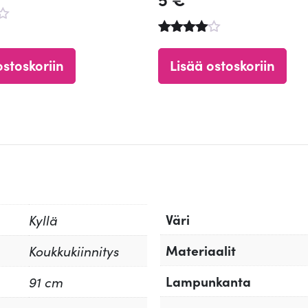
Arvostelu
tuotteesta
ostoskoriin
Lisää ostoskoriin
:
4.73
/ 5
Väri
Kyllä
Materiaalit
Koukkukiinnitys
Lampunkanta
91 cm