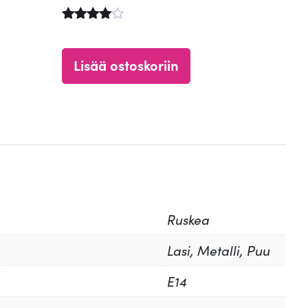
Arvostelu
tuotteesta
:
Lisää ostoskoriin
4.67
/ 5
Ruskea
Lasi, Metalli, Puu
E14