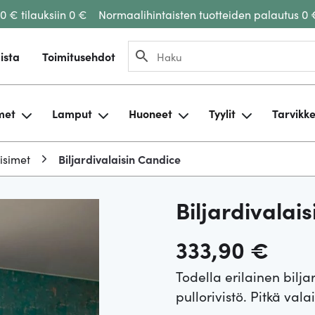
00 € tilauksiin 0 €
Normaalihintaisten tuotteiden palautus 0 
ista
Toimitusehdot
met
Lamput
Huoneet
Tyylit
Tarvikk
aisimet
Biljardivalaisin Candice
Biljardivalai
333,90
€
Todella erilainen bilja
pullorivistö. Pitkä val