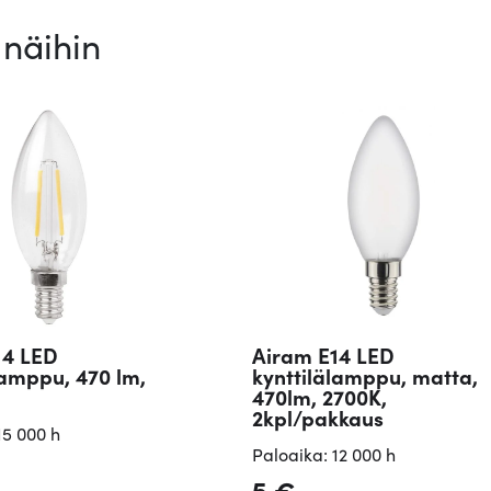
näihin
14 LED
Airam E14 LED
lamppu, 470 lm,
kynttilälamppu, matta,
470lm, 2700K,
2kpl/pakkaus
15 000 h
Paloaika: 12 000 h
5
€