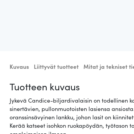
Kuvaus
Liittyvät tuotteet
Mitat ja tekniset t
Tuotteen kuvaus
Jykevä Candice-biljardivalaisin on todellinen k
sinertävien, pullonmuotoisten lasiensa ansiost
oranssinsävyinen lankku, johon lasit on kiinnitet
Kerää katseet isohkon ruokapöydän, työtason tai
omaleimaisen ilmeen.