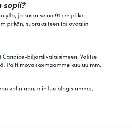
n sopii?
yllä, ja koska se on 91 cm pitkä
 cm pitkän, suorakaiteen tai ovaalin
at Candice-biljardivalaisimeen. Valitse
määrä. Polttimovalikoimaamme kuuluu mm.
imon valintaan, niin lue blogistamme,