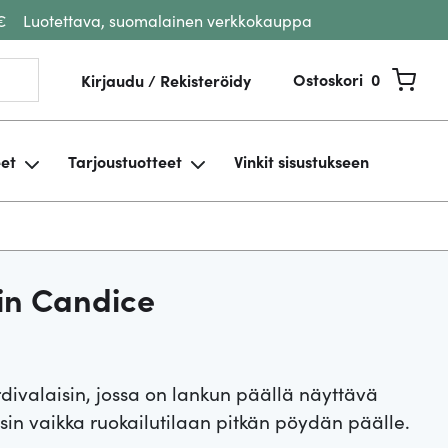
€
Luotettava, suomalainen verkkokauppa
Ostoskori
0
Kirjaudu / Rekisteröidy
eet
Tarjoustuotteet
Vinkit sisustukseen
sin Candice
rdivalaisin, jossa on lankun päällä näyttävä
aisin vaikka ruokailutilaan pitkän pöydän päälle.