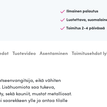
a
r
Ilmainen palautus
d
Luotettava, suomalain
i
Toimitus 2-4 päivässä
v
a
l
a
iedot
Tuotevideo
Asentaminen
Toimitusehdot ly
i
s
i
n
atseenvangitsija, eikä vähiten
C
a. Lisähuomiota saa tukeva,
a
ty, sekä kauniit, mustat metalliosat.
n
 saarekkeen ylle ja antaa tilalle
d