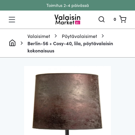
Toimitus 2-4 päivässä
Siirry sisältöön
0
Valaisimet
Pöytävalaisimet
Berlin-56 + Cosy-40, lila, pöytävalaisin
kokonaisuus