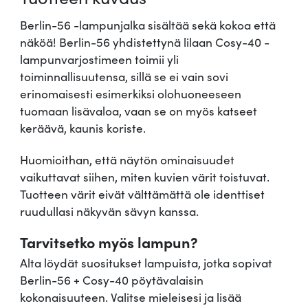
l
Berlin-56 -lampunjalka sisältää sekä kokoa että
i
näköä! Berlin-56 yhdistettynä lilaan Cosy-40 -
l
lampunvarjostimeen toimii yli
a
toiminnallisuutensa, sillä se ei vain sovi
,
erinomaisesti esimerkiksi olohuoneeseen
p
tuomaan lisävaloa, vaan se on myös katseet
ö
keräävä, kaunis koriste.
y
t
Huomioithan, että näytön ominaisuudet
ä
vaikuttavat siihen, miten kuvien värit toistuvat.
v
Tuotteen värit eivät välttämättä ole identtiset
a
ruudullasi näkyvän sävyn kanssa.
l
Tarvitsetko myös lampun?
a
i
Alta löydät suositukset lampuista, jotka sopivat
s
Berlin-56 + Cosy-40 pöytävalaisin
i
kokonaisuuteen. Valitse mieleisesi ja lisää