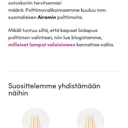
n
ostoskoriin tarvitsemasi
k
määrä. Polttimovalikoimaamme kuuluu mm.
o
suomalaisen
Airamin
polttimoita.
k
o
Mikäli tuntuu siltä, että kaipaat lisäapua
n
polttimon valintaan, niin lue blogistamme,
a
millaiset lamput valaisimeen
kannattaa valita.
i
s
.
u
u
s
Suosittelemme yhdistämään
m
näihin
ä
ä
r
ä