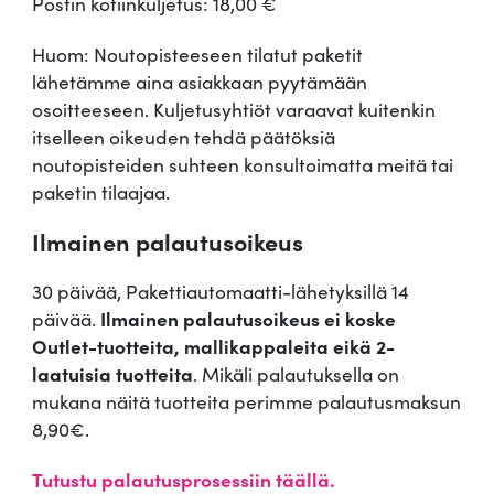
Postin kotiinkuljetus: 18,00 €
Huom: Noutopisteeseen tilatut paketit
lähetämme aina asiakkaan pyytämään
osoitteeseen. Kuljetusyhtiöt varaavat kuitenkin
itselleen oikeuden tehdä päätöksiä
noutopisteiden suhteen konsultoimatta meitä tai
paketin tilaajaa.
Ilmainen palautusoikeus
30 päivää, Pakettiautomaatti-lähetyksillä 14
päivää.
Ilmainen palautusoikeus ei koske
Outlet-tuotteita, mallikappaleita eikä 2-
laatuisia tuotteita
. Mikäli palautuksella on
mukana näitä tuotteita perimme palautusmaksun
8,90€.
Tutustu palautusprosessiin täällä.