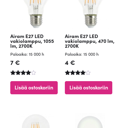
Airam E27 LED
Airam E27 LED
vakiolamppu, 1055
vakiolamppu, 470 lm,
lm, 2700K
2700K
Paloaika: 15 000 h
Paloaika: 15 000 h
7
€
4
€
Arvostelu
Arvostelu
tuotteesta
tuotteesta
Lisää ostoskoriin
Lisää ostoskoriin
:
:
4.90
4.84
/ 5
/ 5