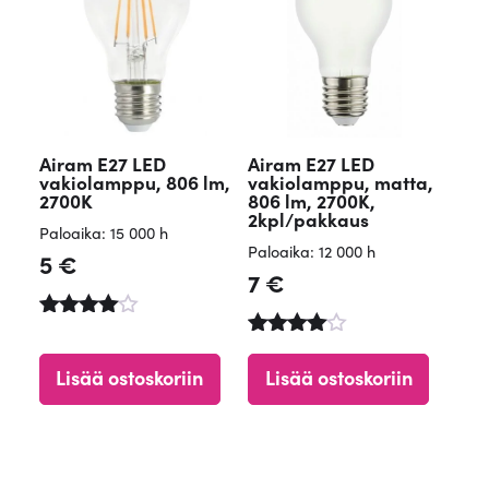
Airam E27 LED
Airam E27 LED
vakiolamppu, 806 lm,
vakiolamppu, matta,
2700K
806 lm, 2700K,
2kpl/pakkaus
Paloaika: 15 000 h
Paloaika: 12 000 h
5
€
7
€
Arvostelu
tuotteesta
Arvostelu
:
tuotteesta
Lisää ostoskoriin
Lisää ostoskoriin
4.65
:
/ 5
4.84
/ 5