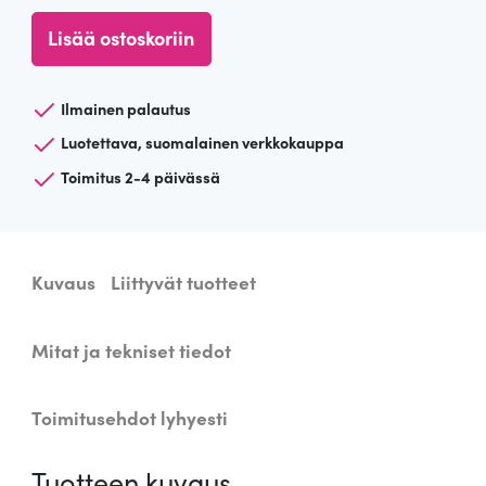
B
Lisää ostoskoriin
e
r
l
Ilmainen palautus
i
Luotettava, suomalainen verkkokauppa
n
Toimitus 2-4 päivässä
-
5
6
+
Kuvaus
Liittyvät tuotteet
C
o
Mitat ja tekniset tiedot
s
y
-
Toimitusehdot lyhyesti
4
0
Tuotteen kuvaus
,