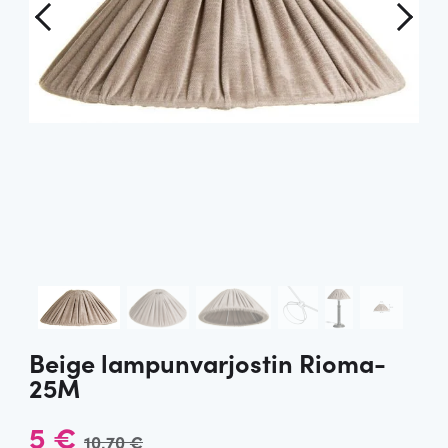
Beige lampunvarjostin Rioma-
25M
A
N
5
€
10,70
€