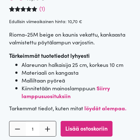
l
y
(
1
)
Arvio
1
5.00
k
k
Edullisin viimeaikainen hinta:
10,70
€
5:stä
perustuen
u
y
asiakkaan
Rioma-25M beige on kaunis vekattu, kankaasta
arvotuksee
valmistettu pöytälampun varjostin.
n.
p
i
Tärkeimmät tuotetiedot lyhyesti
e
n
Alareunan halkaisija 25 cm, korkeus 10 cm
Materiaali on kangasta
r
e
Malliltaan pyöreä
ä
n
Kiinnitetään mainoslamppuun
Siirry
lamppusuosituksiin
i
h
Tarkemmat tiedot, kuten mitat
löydät alempaa.
n
i
B
e
n
Lisää ostoskoriin
e