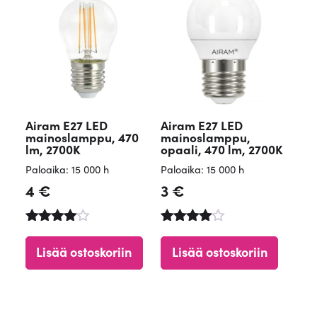
Airam E27 LED
Airam E27 LED
mainoslamppu, 470
mainoslamppu,
lm, 2700K
opaali, 470 lm, 2700K
Paloaika: 15 000 h
Paloaika: 15 000 h
4
€
3
€
Arvostelu
Arvostelu
tuotteest
tuotteesta
Lisää ostoskoriin
Lisää ostoskoriin
a:
:
4.60
4.71
/ 5
/ 5