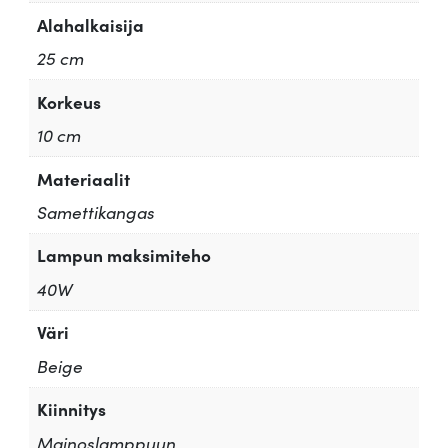
Alahalkaisija
25 cm
Korkeus
10 cm
Materiaalit
Samettikangas
Lampun maksimiteho
40W
Väri
Beige
Kiinnitys
Mainoslamppuun