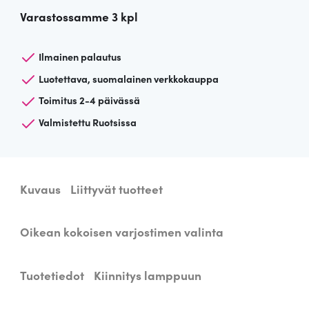
i
n
t
Varastossamme 3 kpl
g
h
a
e
l
Ilmainen palautus
i
o
a
Luotettava, suomalainen verkkokauppa
m
n
n
Toimitus 2-4 päivässä
p
u
t
:
Valmistettu Ruotsissa
n
a
5
v
a
o
Kuvaus
Liittyvät tuotteet
r
j
l
€
o
Oikean kokoisen varjostimen valinta
i
.
s
t
:
Tuotetiedot
Kiinnitys lamppuun
i
n
1