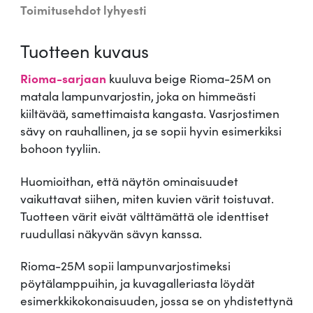
R
Toimitusehdot lyhyesti
i
0
o
Tuotteen kuvaus
,
m
a
Rioma-sarjaan
kuuluva beige Rioma-25M on
7
-
matala lampunvarjostin, joka on himmeästi
2
0
kiiltävää, samettimaista kangasta. Vasrjostimen
5
sävy on rauhallinen, ja se sopii hyvin esimerkiksi
M
bohoon tyyliin.
m
€
ä
Huomioithan, että näytön ominaisuudet
ä
vaikuttavat siihen, miten kuvien värit toistuvat.
.
r
Tuotteen värit eivät välttämättä ole identtiset
ä
ruudullasi näkyvän sävyn kanssa.
Rioma-25M sopii lampunvarjostimeksi
pöytälamppuihin, ja kuvagalleriasta löydät
esimerkkikokonaisuuden, jossa se on yhdistettynä