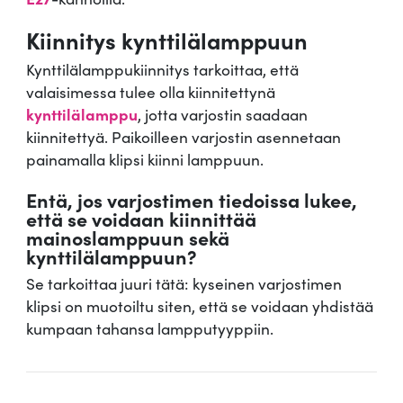
Kiinnitys kynttilälamppuun
Kynttilälamppukiinnitys tarkoittaa, että
valaisimessa tulee olla kiinnitettynä
kynttilälamppu
, jotta varjostin saadaan
kiinnitettyä. Paikoilleen varjostin asennetaan
painamalla klipsi kiinni lamppuun.
Entä, jos varjostimen tiedoissa lukee,
että se voidaan kiinnittää
mainoslamppuun sekä
kynttilälamppuun?
Se tarkoittaa juuri tätä: kyseinen varjostimen
klipsi on muotoiltu siten, että se voidaan yhdistää
kumpaan tahansa lampputyyppiin.