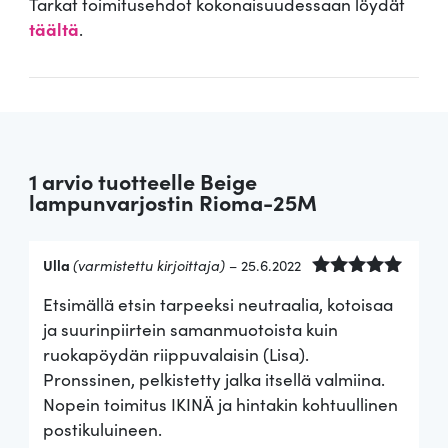
Tarkat toimitusehdot kokonaisuudessaan löydät
täältä
.
1 arvio tuotteelle
Beige
lampunvarjostin Rioma-25M
Ulla
(varmistettu kirjoittaja)
–
25.6.2022
Arvostelu
Etsimällä etsin tarpeeksi neutraalia, kotoisaa
tuotteesta:
5
/ 5
ja suurinpiirtein samanmuotoista kuin
ruokapöydän riippuvalaisin (Lisa).
Pronssinen, pelkistetty jalka itsellä valmiina.
Nopein toimitus IKINÄ ja hintakin kohtuullinen
postikuluineen.