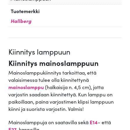
Tuotemerkki
Hallberg
Kiinnitys lamppuun
Kiinnitys mainoslamppuun
Mainoslamppukiinnitys tarkoittaa, että
valaisimessa tulee olla kiinnitettynä
mainoslamppu
(halkaisija n. 4,5 cm), jotta
varjostin saadaan kiinnitettyä. Kun lamppu on
paikoillaan, paina varjostimen klipsi lamppuun
kiinni ja suorista varjostin. Valmis!
Mainoslamppuja on saatavilla sekä
E14
– että
E27
-kannoilla.