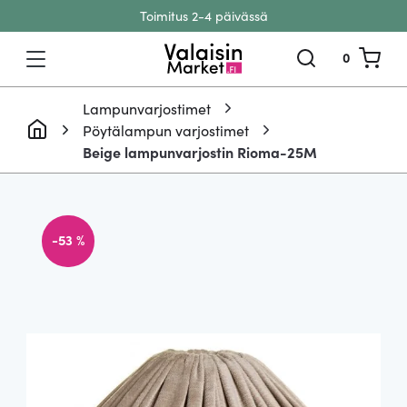
Toimitus 2-4 päivässä
Siirry sisältöön
0
Lampunvarjostimet
Pöytälampun varjostimet
Beige lampunvarjostin Rioma-25M
-53 %