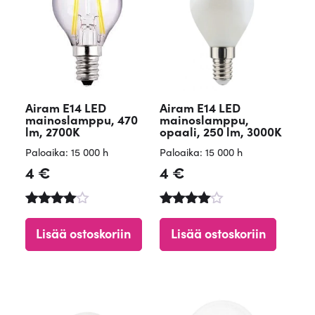
Airam E14 LED
Airam E14 LED
mainoslamppu, 470
mainoslamppu,
lm, 2700K
opaali, 250 lm, 3000K
Paloaika: 15 000 h
Paloaika: 15 000 h
4
€
4
€
Arvostelu
Arvostelu
tuotteesta
tuotteest
Lisää ostoskoriin
Lisää ostoskoriin
:
a:
4.67
4.61
/ 5
/ 5