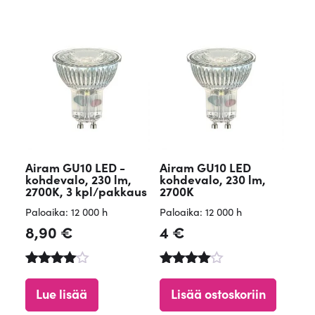
Airam GU10 LED -
Airam GU10 LED
kohdevalo, 230 lm,
kohdevalo, 230 lm,
2700K, 3 kpl/pakkaus
2700K
Paloaika: 12 000 h
Paloaika: 12 000 h
8,90
€
4
€
Arvostelu
Arvostelu
tuotteesta
tuotteesta
Lue lisää
Lisää ostoskoriin
:
:
4.75
4.77