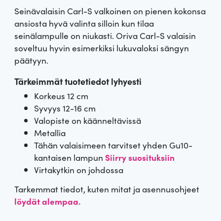
Arvio
2
5.00
Seinävalaisin Carl-S valkoinen on pienen kokonsa
5:stä
perustuen
ansiosta hyvä valinta silloin kun tilaa
asiakkaan
seinälampulle on niukasti. Oriva Carl-S valaisin
arvotuksee
n.
soveltuu hyvin esimerkiksi lukuvaloksi sängyn
päätyyn.
Tärkeimmät tuotetiedot lyhyesti
Korkeus 12 cm
Syvyys 12-16 cm
Valopiste on käänneltävissä
Metallia
Tähän valaisimeen tarvitset yhden Gu10-
kantaisen lampun
Siirry suosituksiin
Virtakytkin on johdossa
Tarkemmat tiedot, kuten mitat ja asennusohjeet
löydät alempaa.