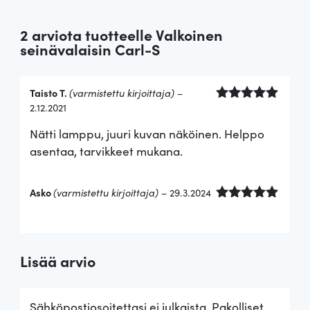
2 arviota tuotteelle
Valkoinen
seinävalaisin Carl-S
Taisto T.
(varmistettu kirjoittaja)
–
2.12.2021
Arvostelu
tuotteesta:
Nätti lamppu, juuri kuvan näköinen. Helppo
5
/ 5
asentaa, tarvikkeet mukana.
Asko
(varmistettu kirjoittaja)
–
29.3.2024
Arvostelu
tuotteesta:
5
/ 5
Lisää arvio
Sähköpostiosoitettasi ei julkaista.
Pakolliset