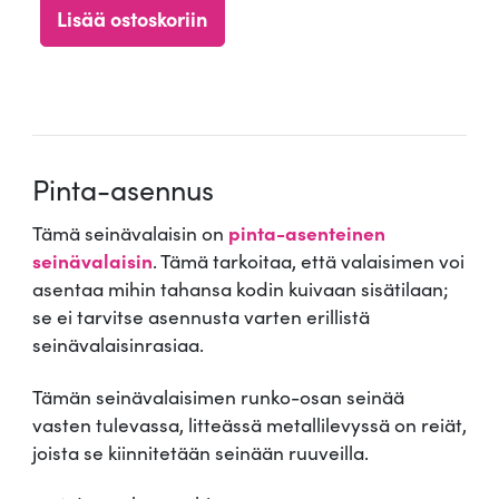
tuotteesta:
Lisää ostoskoriin
5.00
/ 5
Pinta-asennus
Tämä seinävalaisin on
pinta-asenteinen
seinävalaisin
. Tämä tarkoitaa, että valaisimen voi
asentaa mihin tahansa kodin kuivaan sisätilaan;
se ei tarvitse asennusta varten erillistä
seinävalaisinrasiaa.
Tämän seinävalaisimen runko-osan seinää
vasten tulevassa, litteässä metallilevyssä on reiät,
joista se kiinnitetään seinään ruuveilla.