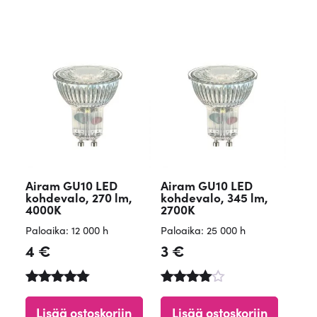
/ 5
/ 5
Airam GU10 LED
Airam GU10 LED
kohdevalo, 270 lm,
kohdevalo, 345 lm,
4000K
2700K
Paloaika: 12 000 h
Paloaika: 25 000 h
4
€
3
€
Arvostelu
Arvostelu
tuotteesta:
tuotteesta
Lisää ostoskoriin
Lisää ostoskoriin