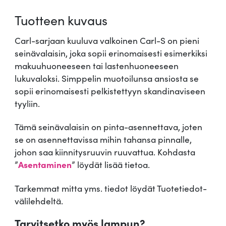
i
Tuotteen kuvaus
s
i
Carl-sarjaan kuuluva valkoinen Carl-S on pieni
n
seinävalaisin, joka sopii erinomaisesti esimerkiksi
C
makuuhuoneeseen tai lastenhuoneeseen
a
lukuvaloksi. Simppelin muotoilunsa ansiosta se
r
sopii erinomaisesti pelkistettyyn skandinaviseen
l
tyyliin.
-
S
Tämä seinävalaisin on pinta-asennettava, joten
m
se on asennettavissa mihin tahansa pinnalle,
ä
johon saa kiinnitysruuvin ruuvattua. Kohdasta
ä
”
Asentaminen
” löydät lisää tietoa.
r
ä
Tarkemmat mitta yms. tiedot löydät Tuotetiedot-
välilehdeltä.
Tarvitsetko myös lampun?