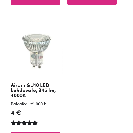
5.00
:
/ 5
4.68
/ 5
Airam GU10 LED
kohdevalo, 345 lm,
4000K
Paloaika: 25 000 h
4
€
Arvostelu