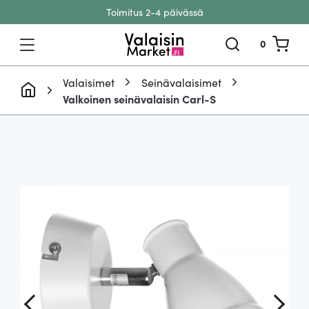
Toimitus 2-4 päivässä
Siirry sisältöön
0
Valaisimet
Seinävalaisimet
Valkoinen seinävalaisin Carl-S