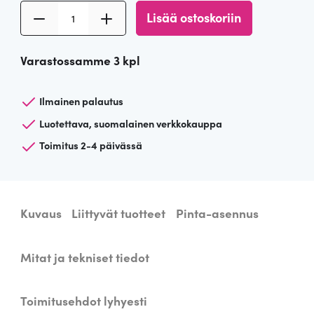
V
Lisää ostoskoriin
a
l
Varastossamme 3 kpl
k
o
i
Ilmainen palautus
n
Luotettava, suomalainen verkkokauppa
e
Toimitus 2-4 päivässä
n
s
e
i
Kuvaus
Liittyvät tuotteet
Pinta-asennus
n
ä
v
Mitat ja tekniset tiedot
a
l
Toimitusehdot lyhyesti
a