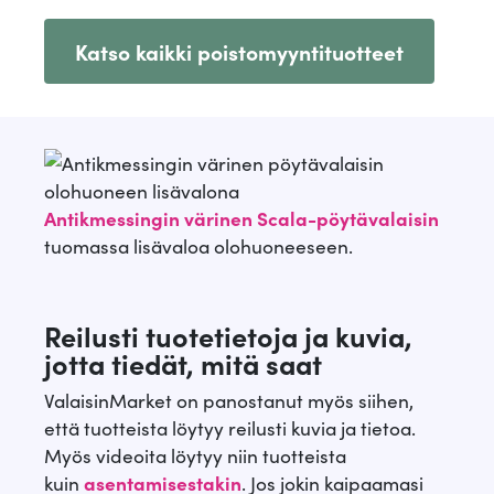
e
n
asiakkaan
p
i
o
0
o
4
arvotuksee
r
e
n.
Katso kaikki poistomyyntituotteet
e
n
l
l
ä
n
r
e
i
€
i
€
i
h
ä
n
:
.
:
.
n
i
i
h
8
2
e
n
n
i
0
7
Antikmessingin värinen Scala-pöytävalaisin
n
t
e
n
,
,
tuomassa lisävaloa olohuoneeseen.
h
a
n
t
2
4
i
o
h
a
0
0
n
n
Reilusti tuotetietoja ja kuvia,
i
o
jotta tiedät, mitä saat
t
:
n
n
€
€
a
2
ValaisinMarket on panostanut myös siihen,
t
:
.
.
että tuotteista löytyy reilusti kuvia ja tietoa.
o
4
a
3
Myös videoita löytyy niin tuotteista
l
o
9
kuin
asentamisestakin
. Jos jokin kaipaamasi