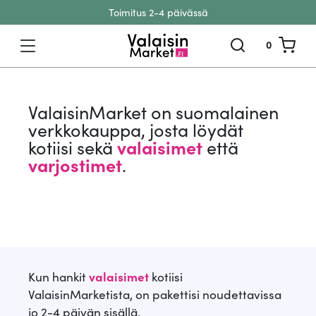
Toimitus 2-4 päivässä
Siirry sisältöön
0
ValaisinMarket on suomalainen
verkkokauppa, josta löydät
kotiisi sekä
valaisimet
että
varjostimet
.
Kun hankit
valaisimet
kotiisi
ValaisinMarketista, on pakettisi noudettavissa
jo 2-4 päivän sisällä.