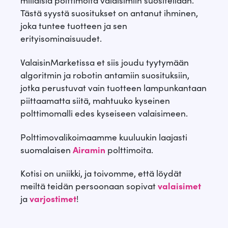
Tästä syystä suositukset on antanut ihminen,
joka tuntee tuotteen ja sen
erityisominaisuudet.
ValaisinMarketissa et siis joudu tyytymään
algoritmin ja robotin antamiin suosituksiin,
jotka perustuvat vain tuotteen lampunkantaan
piittaamatta siitä, mahtuuko kyseinen
polttimomalli edes kyseiseen valaisimeen.
Polttimovalikoimaamme kuuluukin laajasti
suomalaisen
Airamin
polttimoita.
Kotisi on uniikki, ja toivomme, että löydät
meiltä teidän persoonaan sopivat
valaisimet
ja
varjostimet
!