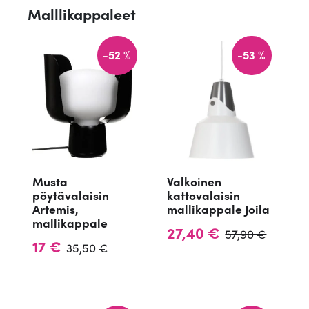
Malllikappaleet
-52 %
-53 %
Musta
Valkoinen
pöytävalaisin
kattovalaisin
Artemis,
mallikappale Joila
mallikappale
A
N
27,40
€
57,90
€
A
N
17
€
35,50
€
l
y
l
y
k
k
k
k
u
y