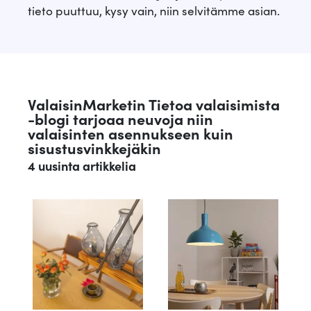
i
€
tieto puuttuu, kysy vain, niin selvitämme asian.
l
:
.
i
€
5
:
.
3
1
,
5
ValaisinMarketin Tietoa valaisimista
-blogi tarjoaa neuvoja niin
7
8
valaisinten asennukseen kuin
0
,
sisustusvinkkejäkin
4 uusinta artikkelia
3
€
0
.
€
.