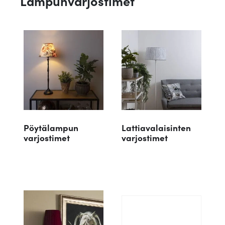
Lampunvarjostimet
Pöytälampun
Lattiavalaisinten
varjostimet
varjostimet