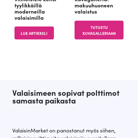
tyylikkäillä
makuuhuoneen
moderneilla
valaistus
valaisimilla
TUTUSTU
LUE ARTIKKELI
KUVAGALLERIAAN
Valaisimeen sopivat polttimot
samasta paikasta
ValaisinMarket on panostanut myös siihen,
millaisia polttimoita valaisimiin suositellaan.