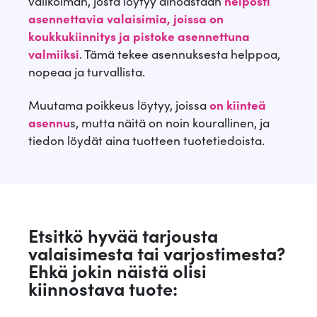
valikoiman, josta löytyy ainoastaan
helposti
€
asennettavia valaisimia, joissa on
koukkukiinnitys ja pistoke asennettuna
.
valmiiksi
. Tämä tekee asennuksesta helppoa,
nopeaa ja turvallista.
Muutama poikkeus löytyy, joissa
on kiinteä
asennu
s, mutta näitä on noin kourallinen, ja
tiedon löydät aina tuotteen tuotetiedoista.
Etsitkö hyvää tarjousta
valaisimesta tai varjostimesta?
Ehkä jokin näistä olisi
kiinnostava tuote: