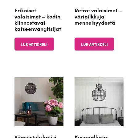
Erikoiset
Retrot valaisimet –
valaisimet – kodin
väripilkkuja
kiinnostavat
menneisyydestä
katseenvangitsijat
LUE ARTIKKELI
LUE ARTIKKELI
Viimeistele kotisi
Kuvagalleria: