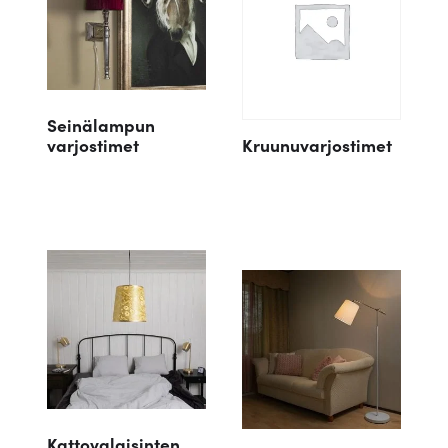
Seinälampun
varjostimet
Kruunuvarjostimet
Kattovalaisinten