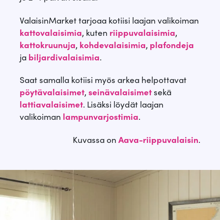
ValaisinMarket tarjoaa kotiisi laajan valikoiman
kattovalaisimia
, kuten
riippuvalaisimia
,
kattokruunuja
,
kohdevalaisimia
,
plafondeja
ja
biljardivalaisimia
.
Saat samalla kotiisi myös arkea helpottavat
pöytävalaisimet
,
seinävalaisimet
sekä
lattiavalaisimet
. Lisäksi löydät laajan
valikoiman
lampunvarjostimia
.
Kuvassa on
Aava-riippuvalaisin
.