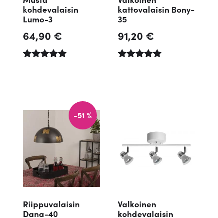
kohdevalaisin
kattovalaisin Bony-
Lumo-3
35
64,90
€
91,20
€
Arvio
8
5.00
Arvio
5
5.00
5:stä
5:stä
perustuen
perustuen
asiakkaan
asiakkaan
arvotuksee
arvotuksee
n.
n.
-51 %
Riippuvalaisin
Valkoinen
Dana-40
kohdevalaisin