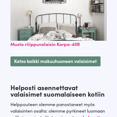
n
n
t
:
a
6
o
9
l
,
Musta riiippuvalaisin Karpa-40R
sopii
i
5
valaisimeksi esimerkiksi makuuhuoneeseen.
:
0
Katso kaikki makuuhuoneen valaisimet
1
4
€
1
.
Helposti asennettavat
,
valaisimet suomalaiseen kotiin
1
Helppouteen olemme panostaneet myös
0
valaisinten osalta: olemme pyrkineet luomaan