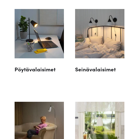
Pöytävalaisimet
Seinävalaisimet