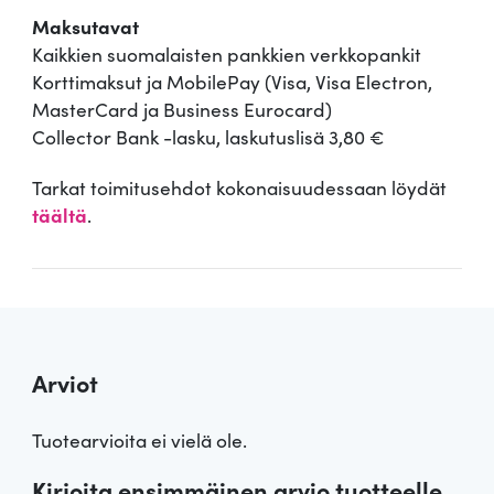
Maksutavat
Kaikkien suomalaisten pankkien verkkopankit
Korttimaksut ja MobilePay (Visa, Visa Electron,
MasterCard ja Business Eurocard)
Collector Bank -lasku, laskutuslisä 3,80 €
Tarkat toimitusehdot kokonaisuudessaan löydät
täältä
.
Arviot
Tuotearvioita ei vielä ole.
Kirjoita ensimmäinen arvio tuotteelle