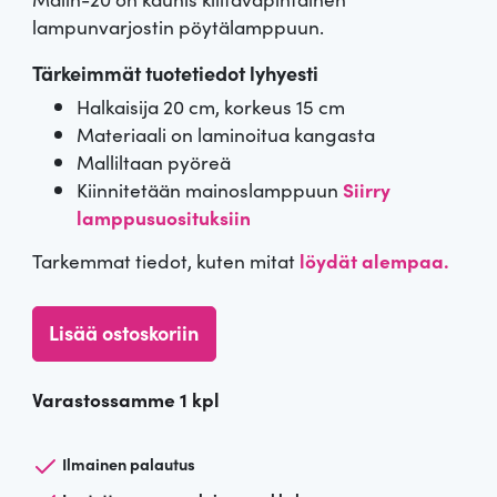
lampunvarjostin pöytälamppuun.
Tärkeimmät tuotetiedot lyhyesti
Halkaisija 20 cm, korkeus 15 cm
Materiaali on laminoitua kangasta
Malliltaan pyöreä
Kiinnitetään mainoslamppuun
Siirry
lamppusuosituksiin
Tarkemmat tiedot, kuten mitat
löydät alempaa.
V
Lisää ostoskoriin
a
l
Varastossamme 1 kpl
k
o
i
Ilmainen palautus
n