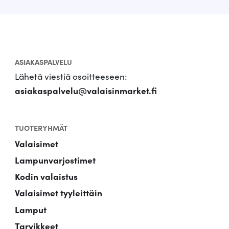
ASIAKASPALVELU
Lähetä viestiä osoitteeseen:
asiakaspalvelu@valaisinmarket.fi
TUOTERYHMÄT
Valaisimet
Lampunvarjostimet
Kodin valaistus
Valaisimet tyyleittäin
Lamput
Tarvikkeet