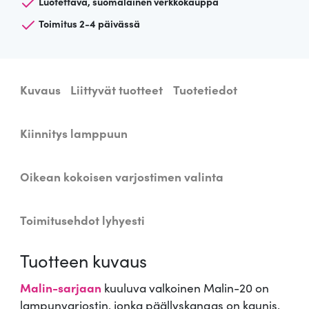
Luotettava, suomalainen verkkokauppa
e
Toimitus 2-4 päivässä
n
l
a
m
Kuvaus
Liittyvät tuotteet
Tuotetiedot
p
u
n
Kiinnitys lamppuun
v
a
Oikean kokoisen varjostimen valinta
r
j
o
Toimitusehdot lyhyesti
s
t
Tuotteen kuvaus
i
n
Malin-sarjaan
kuuluva valkoinen Malin-20 on
M
lampunvarjostin, jonka päällyskangas on kaunis,