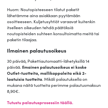
Huom: Noutopisteeseen tilatut paketit
lähetämme aina asiakkaan pyytämään
osoitteeseen. Kuljetusyhtiöt varaavat kuitenkin
itselleen oikeuden tehdä päätöksiä
noutopisteiden suhteen konsultoimatta meitä tai
paketin tilaajaa.
Ilmainen palautusoikeus
30 päivää, Pakettiautomaatti-lähetyksillä 14
päivää.
Ilmainen palautusoikeus ei koske
Outlet-tuotteita, mallikappaleita eikä 2-
laatuisia tuotteita
. Mikäli palautuksella on
mukana näitä tuotteita perimme palautusmaksun
8,90€.
Tutustu palautusprosessiin täällä.