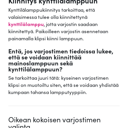
Kiinnitys kynttilälamppuun
Kynttilälamppukiinnitys tarkoittaa, että
valaisimessa tulee olla kiinnitettynä
kynttilälamppu
, jotta varjostin saadaan
kiinnitettyä. Paikoilleen varjostin asennetaan
painamalla klipsi kiinni lamppuun.
Entä, jos varjostimen tiedoissa lukee,
että se voidaan kiinnittää
mainoslamppuun sekä
kynttilälamppuun?
Se tarkoittaa juuri tätä: kyseinen varjostimen
klipsi on muotoiltu siten, että se voidaan yhdistää
kumpaan tahansa lampputyyppiin.
Oikean kokoisen varjostimen
valinta