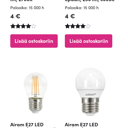
Paloaika: 15 000 h
Paloaika: 15 000 h
4
€
4
€
Arvostelu
Arvostelu
tuotteesta
tuotteest
Lisää ostoskoriin
Lisää ostoskoriin
:
a:
4.67
4.61
/ 5
/ 5
Airam E27 LED
Airam E27 LED