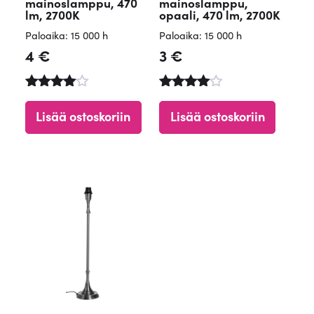
mainoslamppu, 470
mainoslamppu,
lm, 2700K
opaali, 470 lm, 2700K
Paloaika: 15 000 h
Paloaika: 15 000 h
4
€
3
€
Arvostelu
Arvostelu
tuotteest
tuotteesta
Lisää ostoskoriin
Lisää ostoskoriin
a:
:
4.60
4.71
/ 5
/ 5