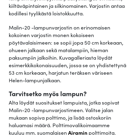
a
kiiltäväpintainen ja silkinomainen. Varjostin antaa
l
kodillesi tyylikästä loistokkuutta.
i
Malin-20 -lampunvarjostin on erinomaisen
n
kokoinen varjostin monen kokoiseen
-
pöytävalaisimeen: se sopii jopa 50 cm korkeaan,
2
ohueen jalkaan sekä matalampiin, hieman
0
paksumpiin jalkoihin. Kuvagalleriasta löydät
m
esimerkkikokonaisuuden, jossa se on yhdistettynä
ä
53 cm korkeaan, harjatun teräksen väriseen
ä
Helen-lampunjalkaan.
r
ä
Tarvitsetko myös lampun?
Alta löydät suositukset lampuista, jotka sopivat
Malin-20 -lampunvarjostimeen. Valitse jalan
mukaan sopiva polttimo, ja lisää ostoskoriin
haluamasi määrä. Polttimovalikoimaamme
kuuluu mm. suomalaisen
Airamin
polttimoita.