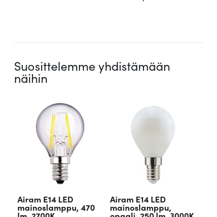
.
Suosittelemme yhdistämään
näihin
Airam E14 LED
Airam E14 LED
mainoslamppu, 470
mainoslamppu,
lm, 2700K
opaali, 250 lm, 3000K