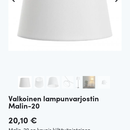
Valkoinen lampunvarjostin
Malin-20
20,10
€
Malin-20 on kaunis kiiltäväpintainen