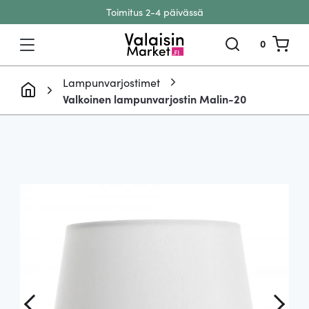
Toimitus 2-4 päivässä
Siirry sisältöön
0
Lampunvarjostimet
Valkoinen lampunvarjostin Malin-20