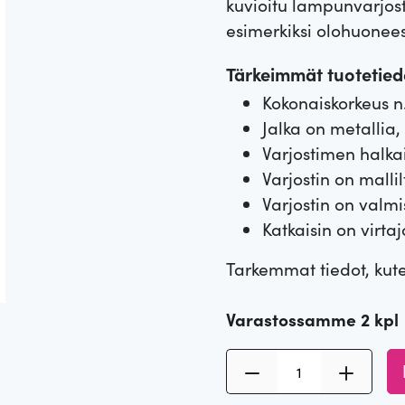
kuvioitu lampunvarjos
esimerkiksi olohuone
Tärkeimmät tuotetiedo
Kokonaiskorkeus n
Jalka on metallia,
Varjostimen halka
Varjostin on mall
Varjostin on valmi
Katkaisin on virta
Tarkemmat tiedot, kut
Varastossamme 2 kpl
P
ö