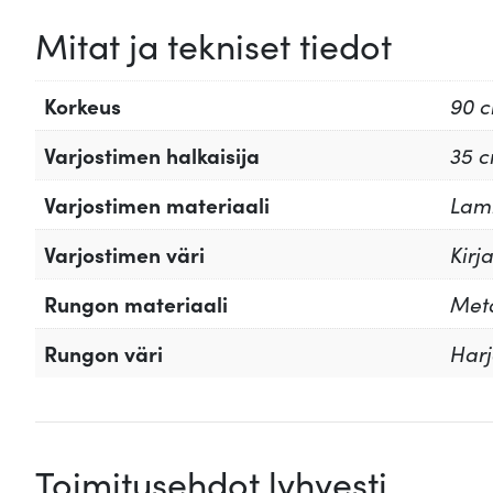
Mitat ja tekniset tiedot
Korkeus
90 
Varjostimen halkaisija
35 
Varjostimen materiaali
Lami
Varjostimen väri
Kirj
Rungon materiaali
Meta
Rungon väri
Harj
Toimitusehdot lyhyesti