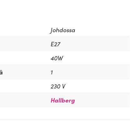
Johdossa
E27
40W
ä
1
230 V
Hallberg