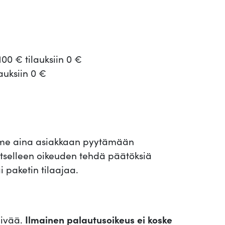
100 € tilauksiin 0 €
lauksiin 0 €
ämme aina asiakkaan pyytämään
 itselleen oikeuden tehdä päätöksiä
i paketin tilaajaa.
äivää.
Ilmainen palautusoikeus ei koske