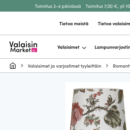
Toimitus 2-4 päivässä
Toimitus 7,00 €, yli 1
Siirry sisältöön
Tietoa meistä
Tietoa valaisim
Valaisimet
Lampunvarjosti
Valaisimet ja varjostimet tyyleittäin
Romant