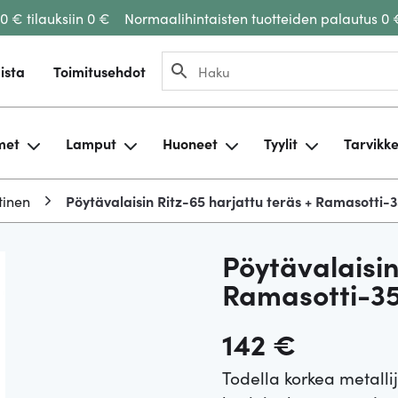
00 € tilauksiin 0 €
Normaalihintaisten tuotteiden palautus 0 
ista
Toimitusehdot
met
Lamput
Huoneet
Tyylit
Tarvikk
tinen
Pöytävalaisin Ritz-65 harjattu teräs + Ramasotti-
Pöytävalaisin
Ramasotti-3
142
€
Todella korkea metalli