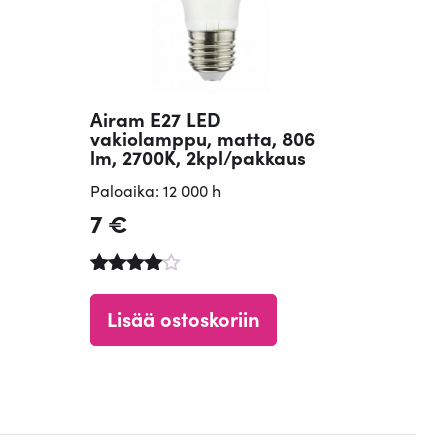
Airam E27 LED
vakiolamppu, matta, 806
lm, 2700K, 2kpl/pakkaus
Paloaika: 12 000 h
7
€
Arvostelu
tuotteesta
Lisää ostoskoriin
:
4.84
/ 5