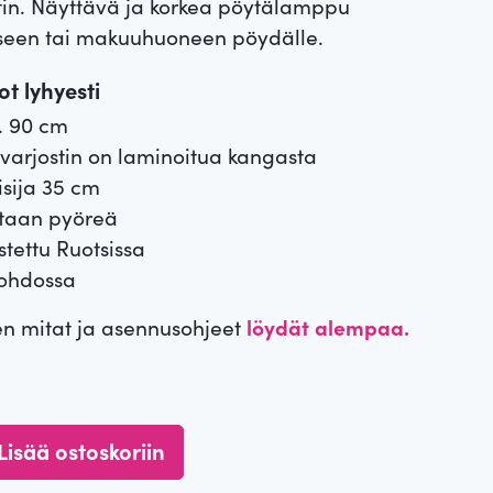
tin. Näyttävä ja korkea pöytälamppu
eseen tai makuuhuoneen pöydälle.
t lyhyesti
. 90 cm
 varjostin on laminoitua kangasta
isija 35 cm
iltaan pyöreä
stettu Ruotsissa
johdossa
en mitat ja asennusohjeet
löydät alempaa.
Lisää ostoskoriin