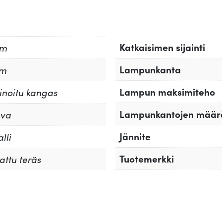
ä
Katkaisimen sijainti
cm
Lampunkanta
cm
Lampun maksimiteho
noitu kangas
Lampunkantojen määr
ava
Jännite
lli
Tuotemerkki
attu teräs