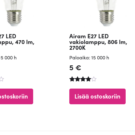
R
a
m
a
27 LED
Airam E27 LED
s
ppu, 470 lm,
vakiolamppu, 806 lm,
o
2700K
t
15 000 h
Paloaika: 15 000 h
t
5
€
i
-
3
u
Arvostelu
a
tuotteesta
5
ostoskoriin
Lisää ostoskoriin
:
4.65
m
/ 5
ä
ä
r