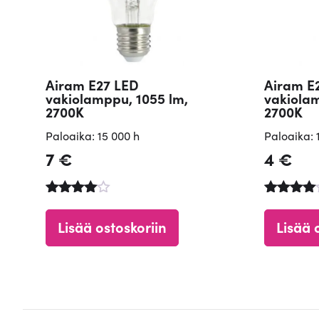
Airam E27 LED
Airam E
vakiolamppu, 1055 lm,
vakiolam
2700K
2700K
Paloaika: 15 000 h
Paloaika: 
7
€
4
€
Arvostelu
Arvostel
tuotteesta
tuotteest
Lisää ostoskoriin
Lisää 
:
:
4.90
4.84
/ 5
/ 5