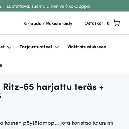
€
Luotettava, suomalainen verkkokauppa
Ostoskori
0
Kirjaudu / Rekisteröidy
eet
Tarjoustuotteet
Vinkit sisustukseen
35
 Ritz-65 harjattu teräs +
5
jalkainen pöytälamppu, jota koristaa kauniisti