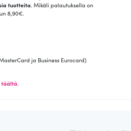
sia tuotteita
. Mikäli palautuksella on
un 8,90€.
, MasterCard ja Business Eurocard)
t
täältä
.