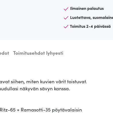
y
Ilmainen palautus
t
ä
Luotettava, suomalain
v
Toimitus 2-4 päivässä
a
l
a
i
iedot
Toimitusehdot lyhyesti
s
i
n
R
at siihen, miten kuvien värit toistuvat.
i
 ruudullasi näkyvän sävyn kanssa.
t
z
-
t Ritz-65 + Ramasotti-35 pöytävalaisin