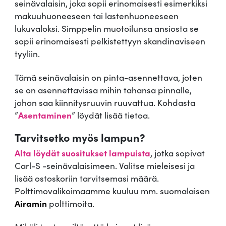
seinävalaisin, joka sopii erinomaisesti esimerkiksi
-
makuuhuoneeseen tai lastenhuoneeseen
S
lukuvaloksi. Simppelin muotoilunsa ansiosta se
m
sopii erinomaisesti pelkistettyyn skandinaviseen
ä
tyyliin.
ä
r
Tämä seinävalaisin on pinta-asennettava, joten
ä
se on asennettavissa mihin tahansa pinnalle,
johon saa kiinnitysruuvin ruuvattua. Kohdasta
”
Asentaminen
” löydät lisää tietoa.
Tarvitsetko myös lampun?
Alta löydät suositukset lampuista
, jotka sopivat
Carl-S -seinävalaisimeen. Valitse mieleisesi ja
lisää ostoskoriin tarvitsemasi määrä.
Polttimovalikoimaamme kuuluu mm. suomalaisen
Airamin
polttimoita.