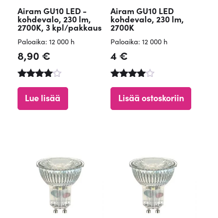
Airam GU10 LED -
Airam GU10 LED
kohdevalo, 230 lm,
kohdevalo, 230 lm,
2700K, 3 kpl/pakkaus
2700K
Paloaika: 12 000 h
Paloaika: 12 000 h
8,90
€
4
€
Arvostelu
Arvostelu
tuotteesta
tuotteesta
Lue lisää
Lisää ostoskoriin
:
:
4.75
4.77
/ 5
/ 5