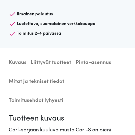
a
s
Ilmainen palautus
e
Luotettava, suomalainen verkkokauppa
i
Toimitus 2-4 päivässä
n
ä
v
a
Kuvaus
Liittyvät tuotteet
Pinta-asennus
l
a
i
Mitat ja tekniset tiedot
s
i
Toimitusehdot lyhyesti
n
C
Tuotteen kuvaus
a
r
Carl-sarjaan kuuluva musta Carl-S on pieni
l