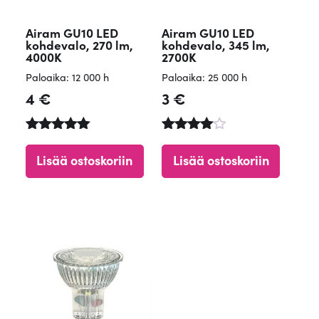
Airam GU10 LED
Airam GU10 LED
kohdevalo, 270 lm,
kohdevalo, 345 lm,
4000K
2700K
Paloaika: 12 000 h
Paloaika: 25 000 h
4
€
3
€
Arvostelu
Arvostelu
tuotteesta:
tuotteesta
Lisää ostoskoriin
Lisää ostoskoriin
5.00
:
/ 5
4.68
/ 5