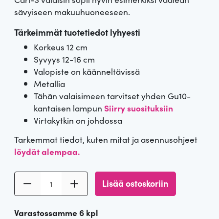
sävyiseen makuuhuoneeseen.
Tärkeimmät tuotetiedot lyhyesti
Korkeus 12 cm
Syvyys 12-16 cm
Valopiste on käänneltävissä
Metallia
Tähän valaisimeen tarvitset yhden Gu10-
kantaisen lampun
Siirry suosituksiin
Virtakytkin on johdossa
Tarkemmat tiedot, kuten mitat ja asennusohjeet
löydät alempaa.
M
Lisää ostoskoriin
u
s
Varastossamme 6 kpl
t