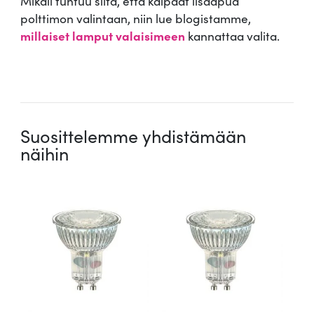
Mikäli tuntuu siltä, että kaipaat lisäapua
polttimon valintaan, niin lue blogistamme,
millaiset lamput valaisimeen
kannattaa valita.
.
Suosittelemme yhdistämään
näihin