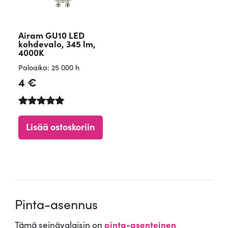
Airam GU10 LED
kohdevalo, 345 lm,
4000K
Paloaika: 25 000 h
4
€
Arvostelu
tuotteesta:
Lisää ostoskoriin
5.00
/ 5
Pinta-asennus
Tämä seinävalaisin on
pinta-asenteinen