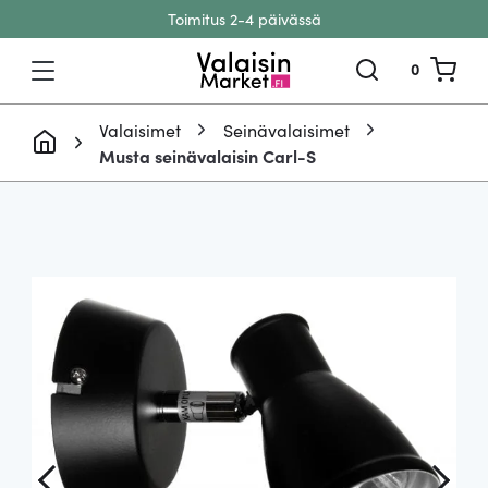
Toimitus 2-4 päivässä
Siirry sisältöön
0
Valaisimet
Seinävalaisimet
Musta seinävalaisin Carl-S