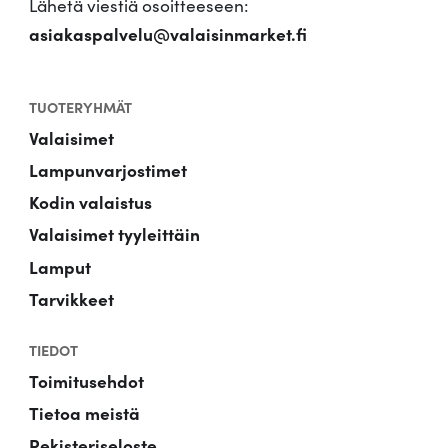
Lähetä viestiä osoitteeseen:
asiakaspalvelu@valaisinmarket.fi
TUOTERYHMÄT
Valaisimet
Lampunvarjostimet
Kodin valaistus
Valaisimet tyyleittäin
Lamput
Tarvikkeet
TIEDOT
Toimitusehdot
Tietoa meistä
Rekisteriseloste