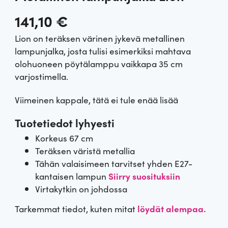
141,10
€
Lion on teräksen värinen jykevä metallinen
lampunjalka, josta tulisi esimerkiksi mahtava
olohuoneen pöytälamppu vaikkapa 35 cm
varjostimella.
Viimeinen kappale, tätä ei tule enää lisää
Tuotetiedot lyhyesti
Korkeus 67 cm
Teräksen väristä metallia
Tähän valaisimeen tarvitset yhden E27-
kantaisen lampun
Siirry suosituksiin
Virtakytkin on johdossa
Tarkemmat tiedot, kuten mitat
löydät alempaa.