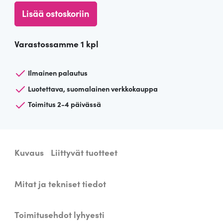
M
Lisää ostoskoriin
e
t
Varastossamme 1 kpl
a
l
l
Ilmainen palautus
i
Luotettava, suomalainen verkkokauppa
n
Toimitus 2-4 päivässä
e
n
l
a
Kuvaus
Liittyvät tuotteet
m
p
u
Mitat ja tekniset tiedot
n
j
Toimitusehdot lyhyesti
a