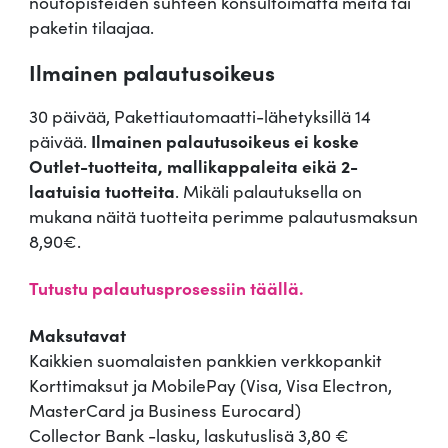
noutopisteiden suhteen konsultoimatta meitä tai
paketin tilaajaa.
Ilmainen palautusoikeus
30 päivää, Pakettiautomaatti-lähetyksillä 14
päivää.
Ilmainen palautusoikeus ei koske
Outlet-tuotteita, mallikappaleita eikä 2-
laatuisia tuotteita
. Mikäli palautuksella on
mukana näitä tuotteita perimme palautusmaksun
8,90€.
Tutustu palautusprosessiin täällä.
Maksutavat
Kaikkien suomalaisten pankkien verkkopankit
Korttimaksut ja MobilePay (Visa, Visa Electron,
MasterCard ja Business Eurocard)
Collector Bank -lasku, laskutuslisä 3,80 €