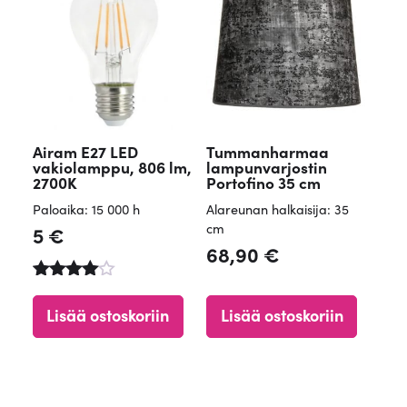
Airam E27 LED
Tummanharmaa
vakiolamppu, 806 lm,
lampunvarjostin
2700K
Portofino 35 cm
Paloaika: 15 000 h
Alareunan halkaisija: 35
cm
5
€
68,90
€
Arvostelu
tuotteesta
Lisää ostoskoriin
Lisää ostoskoriin
:
4.65
/ 5