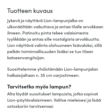
l
Tuotteen kuvaus
k
a
Jykevä ja näyttävä Lion-lampunjalka on
L
ulkonäöltään vaikuttava ja antaa tilalle arvokkaan
i
ilmeen. Patinoitu pinta tekee valaisimesta
o
tyylikkään ja antaa sille nostalgista arvokkuutta.
n
Lion näyttävä valinta olohuoneen lisävaloksi, sillä
m
pelkän toiminnallisuuden lisäksi se tuo tilaan
ä
katseenvangitsijan.
ä
r
Suosittelemme yhdistämään Lion-lampunjalan
ä
halkaisijaltaan n. 35 cm varjostimeen.
Tarvitsetko myös lampun?
Alta löydät suositukset lampuista, jotka sopivat
Lion-pöytävalaisimeen. Valitse mieleisesi ja lisää
ostoskoriin tarvitsemasi