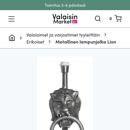
Toimitus 2-4 päivässä
Siirry sisältöön
0
Valaisimet ja varjostimet tyyleittäin
Erikoiset
Metallinen lampunjalka Lion