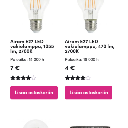
Airam E27 LED
Airam E27 LED
vakiolamppu, 1055
vakiolamppu, 470 lm,
lm, 2700K
2700K
Paloaika: 15 000 h
Paloaika: 15 000 h
7
€
4
€
Arvostelu
Arvostelu
tuotteesta
tuotteesta
Lisää ostoskoriin
Lisää ostoskoriin
:
:
4.90
4.84
/ 5
/ 5