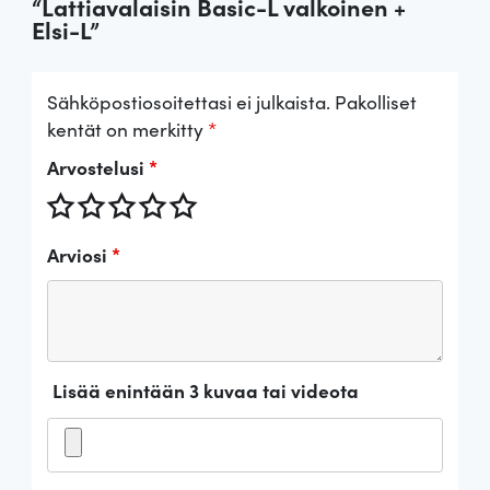
“Lattiavalaisin Basic-L valkoinen +
Elsi-L”
Sähköpostiosoitettasi ei julkaista.
Pakolliset
kentät on merkitty
*
Arvostelusi
*
Arviosi
*
Lisää enintään 3 kuvaa tai videota