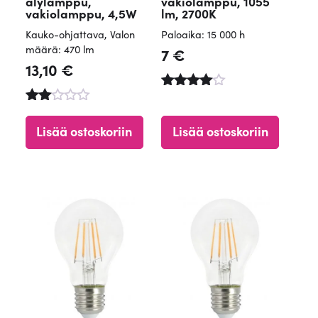
älylamppu,
vakiolamppu, 1055
vakiolamppu, 4,5W
lm, 2700K
Kauko-ohjattava
,
Valon
Paloaika: 15 000 h
määrä: 470 lm
7
€
13,10
€
Arvostelu
tuotteesta
Arv
:
ost
Lisää ostoskoriin
Lisää ostoskoriin
4.90
elu
/ 5
tuott
ees
ta:
2.00
/ 5