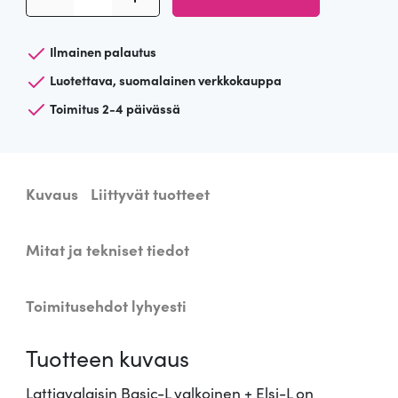
a
t
t
Ilmainen palautus
i
Luotettava, suomalainen verkkokauppa
a
Toimitus 2-4 päivässä
v
a
l
a
Kuvaus
Liittyvät tuotteet
i
s
Mitat ja tekniset tiedot
i
n
B
Toimitusehdot lyhyesti
a
s
Tuotteen kuvaus
i
c
Lattiavalaisin Basic-L valkoinen + Elsi-L on