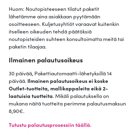
Huom: Noutopisteeseen tilatut paketit
lähetämme aina asiakkaan pyytämään
osoitteeseen. Kuljetusyhtiöt varaavat kuitenkin
itselleen oikeuden tehdä päätöksiä
noutopisteiden suhteen konsultoimatta meitä tai
paketin tilaajaa.
Ilmainen palautusoikeus
30 päivää, Pakettiautomaatti-lähetyksillä 14
päivää.
Ilmainen palautusoikeus ei koske
Outlet-tuotteita, mallikappaleita eikä 2-
laatuisia tuotteita
. Mikäli palautuksella on
mukana näitä tuotteita perimme palautusmaksun
8,90€.
Tutustu palautusprosessiin täällä.