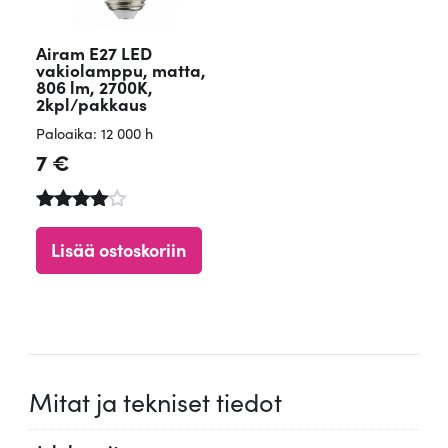
Airam E27 LED
vakiolamppu, matta,
806 lm, 2700K,
2kpl/pakkaus
Paloaika: 12 000 h
7
€
Arvostelu
tuotteesta
Lisää ostoskoriin
:
4.84
/ 5
Mitat ja tekniset tiedot