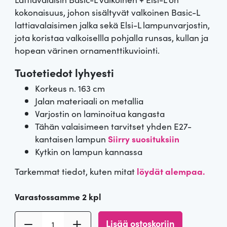
kokonaisuus, johon sisältyvät valkoinen Basic-L
lattiavalaisimen jalka sekä Elsi-L lampunvarjostin,
jota koristaa valkoisellla pohjalla runsas, kullan ja
hopean värinen ornamenttikuviointi.
Tuotetiedot lyhyesti
Korkeus n. 163 cm
Jalan materiaali on metallia
Varjostin on laminoitua kangasta
Tähän valaisimeen tarvitset yhden E27-
kantaisen lampun
Siirry suosituksiin
Kytkin on lampun kannassa
Tarkemmat tiedot, kuten mitat
löydät alempaa.
Varastossamme 2 kpl
L
Lisää ostoskoriin