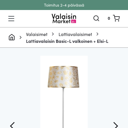
Toimitus 2-4 päivässä
Siirry sisältöön
0
Valaisimet
Lattiavalaisimet
Lattiavalaisin Basic-L valkoinen + Elsi-L