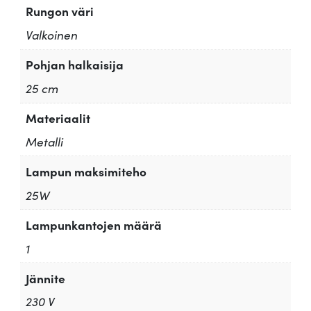
Rungon väri
Valkoinen
Pohjan halkaisija
25 cm
Materiaalit
Metalli
Lampun maksimiteho
25W
Lampunkantojen määrä
1
Jännite
230 V