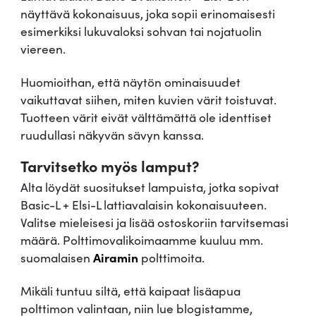
-
näyttävä kokonaisuus, joka sopii erinomaisesti
L
esimerkiksi lukuvaloksi sohvan tai nojatuolin
v
viereen.
a
l
Huomioithan, että näytön ominaisuudet
k
vaikuttavat siihen, miten kuvien värit toistuvat.
o
Tuotteen värit eivät välttämättä ole identtiset
i
ruudullasi näkyvän sävyn kanssa.
n
Tarvitsetko myös lamput?
e
n
Alta löydät suositukset lampuista, jotka sopivat
+
Basic-L + Elsi-L lattiavalaisin kokonaisuuteen.
E
Valitse mieleisesi ja lisää ostoskoriin tarvitsemasi
l
määrä. Polttimovalikoimaamme kuuluu mm.
s
suomalaisen
Airamin
polttimoita.
i
-
Mikäli tuntuu siltä, että kaipaat lisäapua
L
polttimon valintaan, niin lue blogistamme,