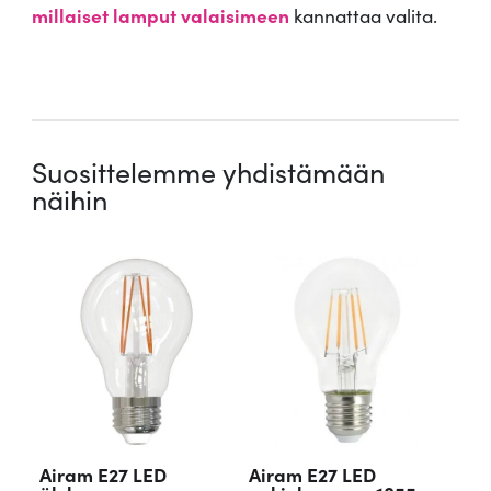
m
millaiset lamput valaisimeen
kannattaa valita.
ä
ä
.
r
ä
Suosittelemme yhdistämään
näihin
Airam E27 LED
Airam E27 LED