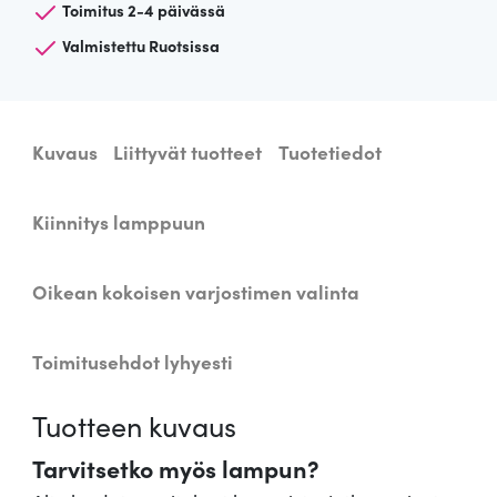
Toimitus 2-4 päivässä
r
j
Valmistettu Ruotsissa
o
s
t
Kuvaus
Liittyvät tuotteet
Tuotetiedot
i
n
Z
Kiinnitys lamppuun
a
g
Oikean kokoisen varjostimen valinta
o
r
a
Toimitusehdot lyhyesti
-
2
Tuotteen kuvaus
1
m
Tarvitsetko myös lampun?
ä