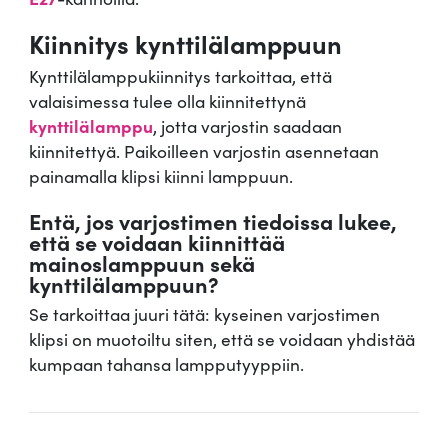
Kiinnitys kynttilälamppuun
Kynttilälamppukiinnitys tarkoittaa, että
valaisimessa tulee olla kiinnitettynä
kynttilälamppu
, jotta varjostin saadaan
kiinnitettyä. Paikoilleen varjostin asennetaan
painamalla klipsi kiinni lamppuun.
Entä, jos varjostimen tiedoissa lukee,
että se voidaan kiinnittää
mainoslamppuun sekä
kynttilälamppuun?
Se tarkoittaa juuri tätä: kyseinen varjostimen
klipsi on muotoiltu siten, että se voidaan yhdistää
kumpaan tahansa lampputyyppiin.