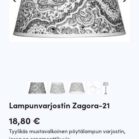
Lampunvarjostin Zagora-21
18,80
€
Tyylikäs mustavalkoinen pöytälampun varjostin,
jossa on ornamenttikuvio.