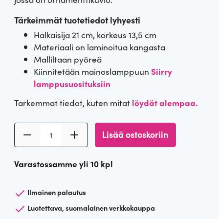
Tärkeimmät tuotetiedot lyhyesti
Halkaisija 21 cm, korkeus 13,5 cm
Materiaali on laminoitua kangasta
Malliltaan pyöreä
Kiinnitetään mainoslamppuun
Siirry
lamppusuosituksiin
Tarkemmat tiedot, kuten mitat
löydät alempaa.
L
Lisää ostoskoriin
a
m
Varastossamme yli 10 kpl
p
u
n
Ilmainen palautus
v
Luotettava, suomalainen verkkokauppa
a