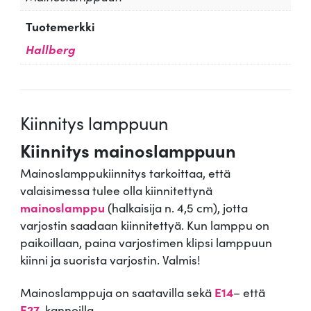
Tuotemerkki
Hallberg
Kiinnitys lamppuun
Kiinnitys mainoslamppuun
Mainoslamppukiinnitys tarkoittaa, että
valaisimessa tulee olla kiinnitettynä
mainoslamppu
(halkaisija n. 4,5 cm), jotta
varjostin saadaan kiinnitettyä. Kun lamppu on
paikoillaan, paina varjostimen klipsi lamppuun
kiinni ja suorista varjostin. Valmis!
Mainoslamppuja on saatavilla sekä
E14
– että
E27
-kannoilla.