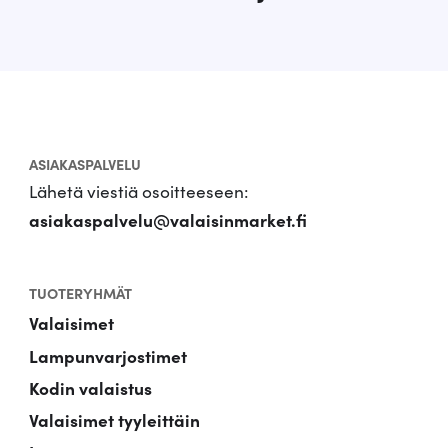
ASIAKASPALVELU
Lähetä viestiä osoitteeseen:
asiakaspalvelu@valaisinmarket.fi
TUOTERYHMÄT
Valaisimet
Lampunvarjostimet
Kodin valaistus
Valaisimet tyyleittäin