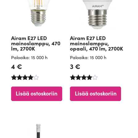
Airam E27 LED
Airam E27 LED
mainoslamppu, 470
mainoslamppu,
lm, 2700K
opaali, 470 lm, 2700K
Paloaika: 15 000 h
Paloaika: 15 000 h
4
€
3
€
Arvostelu
Arvostelu
tuotteest
tuotteesta
Lisää ostoskoriin
Lisää ostoskoriin
a:
:
4.60
4.71
/ 5
/ 5