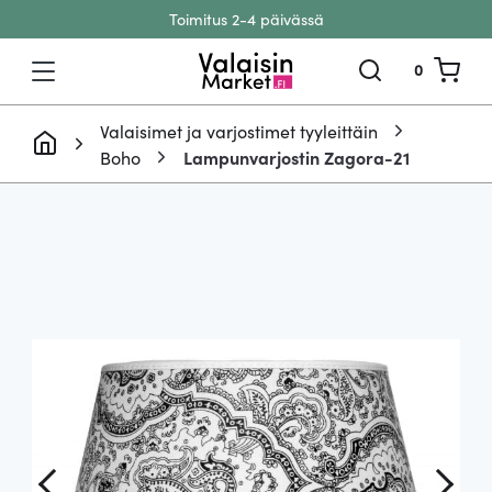
Toimitus 2-4 päivässä
Siirry sisältöön
0
Valaisimet ja varjostimet tyyleittäin
Boho
Lampunvarjostin Zagora-21