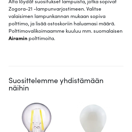
Alta löydät suositukset lampuista, jotka sopivat
ä
Zogora-21 -lampunvarjostimeen. Valitse
r
valaisimen lampunkannan mukaan sopiva
ä
polttimo, ja lisää ostoskoriin haluamasi määrä.
Polttimovalikoimaamme kuuluu mm. suomalaisen
Airamin
polttimoita.
.
Suosittelemme yhdistämään
näihin