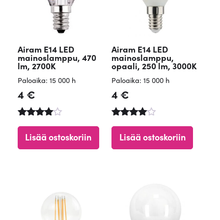
Airam E14 LED
Airam E14 LED
mainoslamppu, 470
mainoslamppu,
lm, 2700K
opaali, 250 lm, 3000K
Paloaika: 15 000 h
Paloaika: 15 000 h
4
€
4
€
Arvostelu
Arvostelu
tuotteesta
tuotteest
Lisää ostoskoriin
Lisää ostoskoriin
:
a:
4.67
4.61
/ 5
/ 5