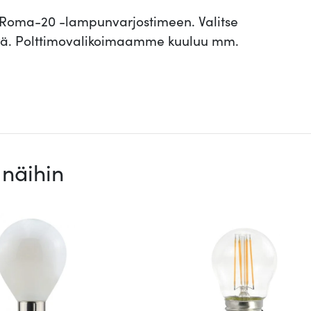
e
at Roma-20 -lampunvarjostimeen. Valitse
r
määrä. Polttimovalikoimaamme kuuluu mm.
r
a
k
o
t
t
näihin
a
m
ä
ä
r
ä