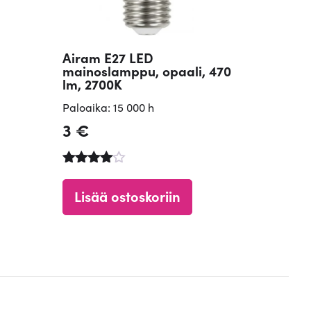
Airam E27 LED
mainoslamppu, opaali, 470
lm, 2700K
Paloaika: 15 000 h
3
€
Arvostelu
tuotteesta
Lisää ostoskoriin
:
4.71
/ 5