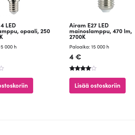
14 LED
Airam E27 LED
amppu, opaali, 250
mainoslamppu, 470 lm,
0K
2700K
15 000 h
Paloaika: 15 000 h
4
€
u
Arvostelu
tuotteest
ostoskoriin
Lisää ostoskoriin
a:
4.60
/ 5