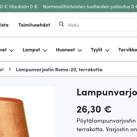
00 € tilauksiin 0 €
Normaalihintaisten tuotteiden palautus 0 
ista
Toimitusehdot
met
Lamput
Huoneet
Tyylit
Tarvikk
et
Lampunvarjostin Roma-20, terrakotta
Lampunvarjos
26,30
€
Pöytälampunvarjostin
terrakotta. Varjostin 