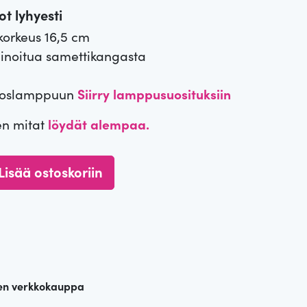
t lyhyesti
korkeus 16,5 cm
inoitua samettikangasta
ä
inoslamppuun
Siirry lamppusuosituksiin
en mitat
löydät alempaa.
Lisää ostoskoriin
en verkkokauppa