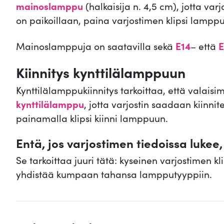
mainoslamppu
(halkaisija n. 4,5 cm), jotta va
on paikoillaan, paina varjostimen klipsi lamppuun
Mainoslamppuja on saatavilla sekä
E14
– että
E
Kiinnitys kynttilälamppuun
Kynttilälamppukiinnitys tarkoittaa, että valaisim
kynttilälamppu
, jotta varjostin saadaan kiinni
painamalla klipsi kiinni lamppuun.
Entä, jos varjostimen tiedoissa luke
Se tarkoittaa juuri tätä: kyseinen varjostimen kl
yhdistää kumpaan tahansa lampputyyppiin.