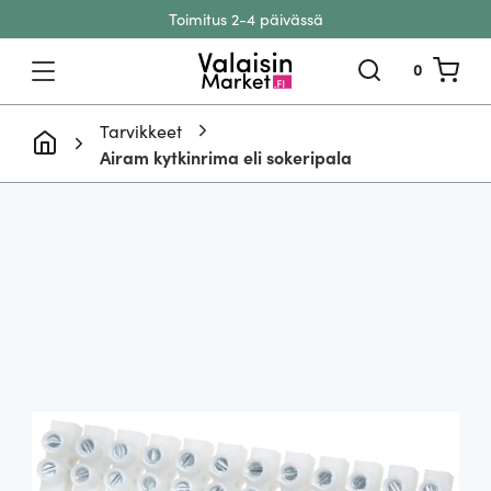
Toimitus 2-4 päivässä
Siirry sisältöön
0
Tarvikkeet
Airam kytkinrima eli sokeripala