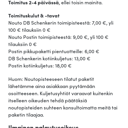
Toimitus 2-4 päivässä
, ellei toisin mainita.
e
l
Toimituskulut & -tavat
i
Nouto DB Schenkerin toimipisteestä: 7,00 €, yli
s
100 € tilauksiin 0 €
o
Nouto Postin toimipisteestä: 9,00 €, yli 100 €
k
tilauksiin 0 €
e
Postin pikkupaketti pientuotteille: 6,00 €
r
DB Schenkerin kotiinkuljetus: 13,00 €
i
Postin kotiinkuljetus: 18,00 €
p
a
Huom: Noutopisteeseen tilatut paketit
l
lähetämme aina asiakkaan pyytämään
a
osoitteeseen. Kuljetusyhtiöt varaavat kuitenkin
m
itselleen oikeuden tehdä päätöksiä
ä
noutopisteiden suhteen konsultoimatta meitä tai
ä
paketin tilaajaa.
r
Ilmainen palautusoikeus
ä