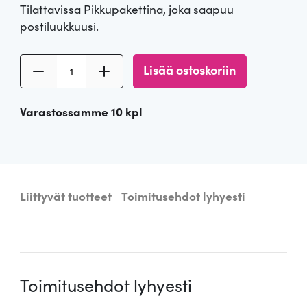
Tilattavissa Pikkupakettina, joka saapuu
postiluukkuusi.
A
Lisää ostoskoriin
i
r
Varastossamme 10 kpl
a
m
k
y
t
Liittyvät tuotteet
Toimitusehdot lyhyesti
k
i
n
r
i
Toimitusehdot lyhyesti
m
a