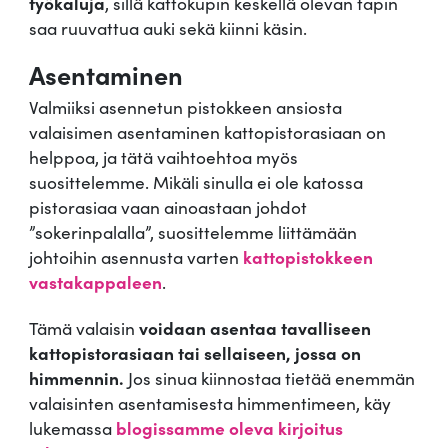
työkaluja
, sillä kattokupin keskellä olevan tapin
saa ruuvattua auki sekä kiinni käsin.
Asentaminen
Valmiiksi asennetun pistokkeen ansiosta
valaisimen asentaminen kattopistorasiaan on
helppoa, ja tätä vaihtoehtoa myös
suosittelemme. Mikäli sinulla ei ole katossa
pistorasiaa vaan ainoastaan johdot
”sokerinpalalla”, suosittelemme liittämään
johtoihin asennusta varten
kattopistokkeen
vastakappaleen
.
Tämä valaisin
voidaan asentaa tavalliseen
kattopistorasiaan tai sellaiseen, jossa on
himmennin.
Jos sinua kiinnostaa tietää enemmän
valaisinten asentamisesta himmentimeen, käy
lukemassa
blogissamme oleva kirjoitus