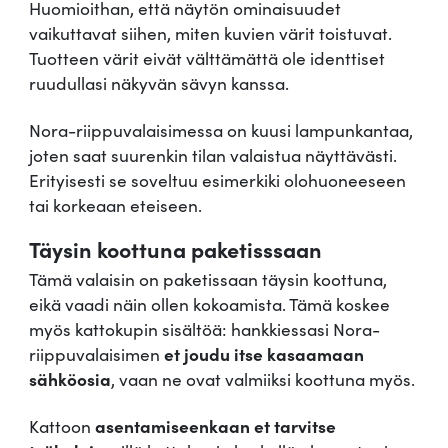
o
Huomioithan, että näytön ominaisuudet
r
vaikuttavat siihen, miten kuvien värit toistuvat.
a
Tuotteen värit eivät välttämättä ole identtiset
m
ruudullasi näkyvän sävyn kanssa.
ä
ä
Nora-riippuvalaisimessa on kuusi lampunkantaa,
r
joten saat suurenkin tilan valaistua näyttävästi.
ä
Erityisesti se soveltuu esimerkiki olohuoneeseen
tai korkeaan eteiseen.
Täysin koottuna paketisssaan
Tämä valaisin on paketissaan täysin koottuna,
eikä vaadi näin ollen kokoamista. Tämä koskee
myös kattokupin sisältöä: hankkiessasi Nora-
riippuvalaisimen
et joudu itse kasaamaan
sähköosia
, vaan ne ovat valmiiksi koottuna myös.
Kattoon
asentamiseenkaan et tarvitse