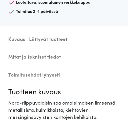
n
Luotettava, suomalainen verkkokauppa
3
.
e
Toimitus 2-4 päivässä
n
0
r
2
i
i
Kuvaus
Liittyvät tuotteet
,
p
p
5
Mitat ja tekniset tiedot
u
v
0
a
Toimitusehdot lyhyesti
l
a
€
Tuotteen kuvaus
i
s
.
Nora-riippuvalaisin saa omaleimaisen ilmeensä
i
metallisista, kulmikkaista, kiehtovien
n
messinginsävyisten kantojen kehikoista.
N