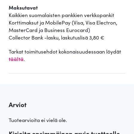
Maksutavat
Kaikkien suomalaisten pankkien verkkopankit
Korttimaksut ja MobilePay (Visa, Visa Electron,
MasterCard ja Business Eurocard)
Collector Bank -lasku, laskutuslisä 3,80 €
Tarkat toimitusehdot kokonaisuudessaan löydät
täältä
.
Arviot
Tuotearvioita ei vielä ole.
Kirjoita ensimmäinen arvio tuotteelle