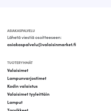
ASIAKASPALVELU
Lähetä viestiä osoitteeseen:
asiakaspalvelu@valaisinmarket.fi
TUOTERYHMÄT
Valaisimet
Lampunvarjostimet
Kodin valaistus
Valaisimet tyyleittäin
Lamput
Tarvikkeet