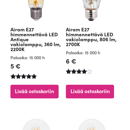
Airam E27
Airam E27
himmennettävä LED
himmennettävä LED
Antique
vakiolamppu, 806 lm,
vakiolamppu, 360 lm,
2700K
2200K
Paloaika: 15 000 h
Paloaika: 15 000 h
6
€
5
€
Arvostel
Arvostelu
u
tuotteesta:
tuotteest
Lisää ostoskoriin
Lisää ostoskoriin
5.00
a:
/ 5
4.50
/ 5