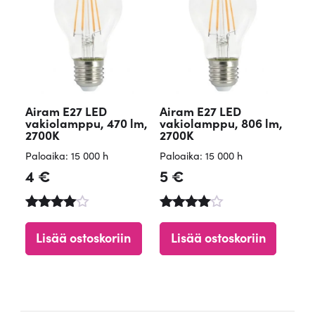
Airam E27 LED
Airam E27 LED
vakiolamppu, 470 lm,
vakiolamppu, 806 lm,
2700K
2700K
Paloaika: 15 000 h
Paloaika: 15 000 h
4
€
5
€
Arvostelu
Arvostelu
tuotteesta
tuotteesta
Lisää ostoskoriin
Lisää ostoskoriin
:
:
4.84
4.65
/ 5
/ 5