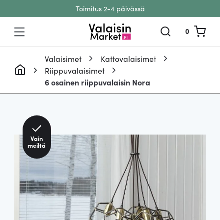
Toimitus 2-4 päivässä
Siirry sisältöön
0
Valaisimet
Kattovalaisimet
Riippuvalaisimet
6 osainen riippuvalaisin Nora
-51 %
Vain
meiltä