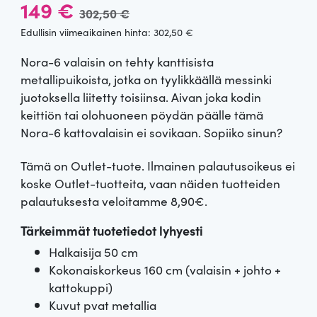
A
N
149
€
302,50
€
l
y
Edullisin viimeaikainen hinta:
302,50
€
Nora-6 valaisin on tehty kanttisista
k
k
metallipuikoista, jotka on tyylikkäällä messinki
u
y
juotoksella liitetty toisiinsa. Aivan joka kodin
keittiön tai olohuoneen pöydän päälle tämä
p
i
Nora-6 kattovalaisin ei sovikaan. Sopiiko sinun?
e
n
Tämä on Outlet-tuote. Ilmainen palautusoikeus ei
koske Outlet-tuotteita, vaan näiden tuotteiden
r
e
palautuksesta veloitamme 8,90€.
ä
n
Tärkeimmät tuotetiedot lyhyesti
i
h
Halkaisija 50 cm
Kokonaiskorkeus 160 cm (valaisin + johto +
n
i
kattokuppi)
Kuvut pvat metallia
e
n