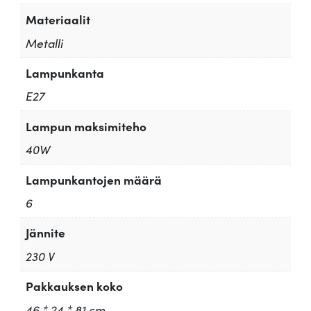
Materiaalit
Metalli
Lampunkanta
E27
Lampun maksimiteho
40W
Lampunkantojen määrä
6
Jännite
230 V
Pakkauksen koko
46 * 24 * 81 cm