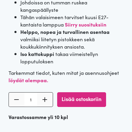
Johdoissa on tumman ruskea
n
t
kangaspäällyste
Tähän valaisimeen tarvitset kuusi E27-
h
a
kantaista lamppua
Siirry suosituksiin
Helppo, nopea ja turvallinen asentaa
i
o
valmiiksi liitetyn pistokkeen sekä
koukkukiinnityksen ansiosta.
n
n
Iso kattokuppi
takaa viimeistellyn
t
:
lopputuloksen
a
1
Tarkemmat tiedot, kuten mitat ja asennusohjeet
löydät alempaa.
o
4
6
l
9
Lisää ostoskoriin
o
i
s
Varastossamme yli 10 kpl
a
:
€
i