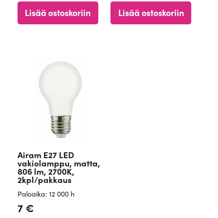
tuotteesta
tuotteesta
Lisää ostoskoriin
Lisää ostoskoriin
:
:
4.84
4.63
/ 5
/ 5
Airam E27 LED
vakiolamppu, matta,
806 lm, 2700K,
2kpl/pakkaus
Paloaika: 12 000 h
7
€