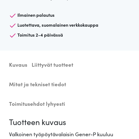
o
i
Ilmainen palautus
n
Luotettava, suomalainen verkkokauppa
e
Toimitus 2-4 päivässä
n
t
y
ö
Kuvaus
Liittyvät tuotteet
p
ö
y
Mitat ja tekniset tiedot
t
ä
Toimitusehdot lyhyesti
v
a
Tuotteen kuvaus
l
a
Valkoinen työpöytävalaisin Gener-P kuuluu
i