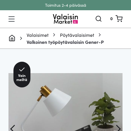
Toimitus 2-4 päivässä
Siirry sisältöön
0
Valaisimet
Pöytävalaisimet
Valkoinen työpöytävalaisin Gener-P
Vain
meiltä