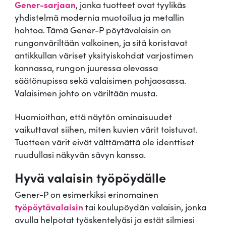
Gener-sarjaan
, jonka tuotteet ovat tyylikäs
s
yhdistelmä modernia muotoilua ja metallin
i
hohtoa. Tämä Gener-P pöytävalaisin on
n
rungonväriltään valkoinen, ja sitä koristavat
G
antikkullan väriset yksityiskohdat varjostimen
e
kannassa, rungon juuressa olevassa
n
säätönupissa sekä valaisimen pohjaosassa.
e
Valaisimen johto on väriltään musta.
r
-
Huomioithan, että näytön ominaisuudet
P
vaikuttavat siihen, miten kuvien värit toistuvat.
m
Tuotteen värit eivät välttämättä ole identtiset
ä
ruudullasi näkyvän sävyn kanssa.
ä
r
Hyvä valaisin työpöydälle
ä
Gener-P on esimerkiksi erinomainen
työpöytävalaisin
tai koulupöydän valaisin, jonka
avulla helpotat työskentelyäsi ja estät silmiesi