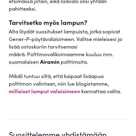
etsimässä jotain, eikä lisävalo olisi yhtään
pahitteeksi.
Tarvitsetko myös lampun?
Alta löydät suositukset lampuista, jotka sopivat
Gener-P-pöytävalaisimeen. Valitse mieleisesi ja
lisää ostoskoriin tarvitsemasi
määrä. Polttimovalikoimaamme kuuluu mm.
suomalaisen
Airamin
polttimoita.
Mikäli tuntuu siltä, että kaipaat lisäapua
polttimon valintaan, niin lue blogistamme,
millaiset lamput valaisimeen
kannattaa valita.
.
Suosittelemme yhdistämään