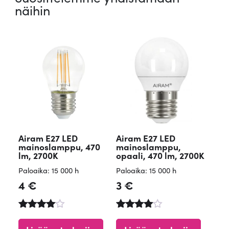
näihin
Airam E27 LED
Airam E27 LED
mainoslamppu, 470
mainoslamppu,
lm, 2700K
opaali, 470 lm, 2700K
Paloaika: 15 000 h
Paloaika: 15 000 h
4
€
3
€
Arvostel
Arvostelu
u
tuotteesta