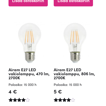
Lisää ostoskoriin
Lisää ostoskoriin
tuotteest
:
a:
4.69
4.56
/ 5
/ 5
Airam E27 LED
Airam E27 LED
vakiolamppu, 470 lm,
vakiolamppu, 806 lm,
2700K
2700K
Paloaika: 15 000 h
Paloaika: 15 000 h
4
€
5
€
Arvostelu
Arvostelu