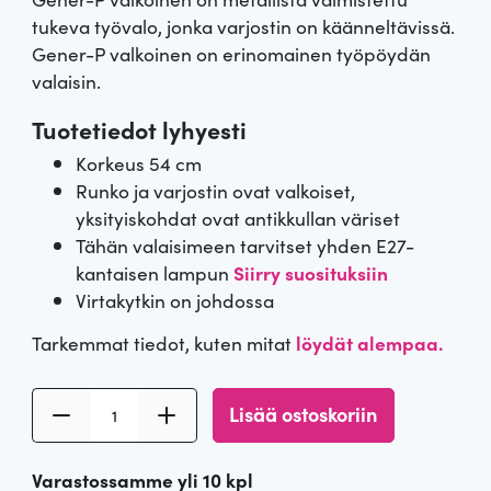
tukeva työvalo, jonka varjostin on käänneltävissä.
Gener-P valkoinen on erinomainen työpöydän
valaisin.
Tuotetiedot lyhyesti
Korkeus 54 cm
Runko ja varjostin ovat valkoiset,
yksityiskohdat ovat antikkullan väriset
Tähän valaisimeen tarvitset yhden E27-
kantaisen lampun
Siirry suosituksiin
Virtakytkin on johdossa
Tarkemmat tiedot, kuten mitat
löydät alempaa.
V
Lisää ostoskoriin
a
l
Varastossamme yli 10 kpl
k