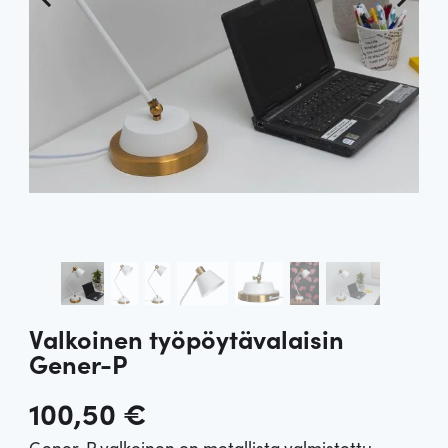
Valkoinen työpöytävalaisin
Gener-P
100,50
€
Gener-P valkoinen on metallista valmistettu