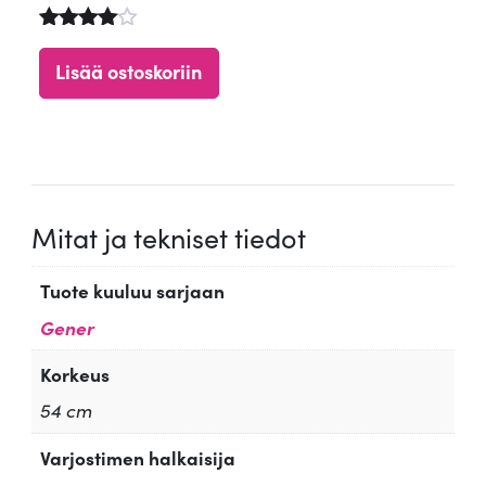
Arvostelu
tuotteesta
Lisää ostoskoriin
:
4.84
/ 5
Mitat ja tekniset tiedot
Tuote kuuluu sarjaan
Gener
Korkeus
54 cm
Varjostimen halkaisija