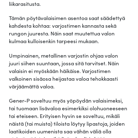
liikarasitusta.
Tämän pöytävalaisimen asentoa saat säädettyä
kahdesta kohtaa: varjostimen kannasta sekä
rungon juuresta. Näin saat muutettua valon
kulmaa kulloisenkin tarpeesi mukaan.
Umpinainen, metallinen varjostin ohjaa valon
juuri siihen suuntaan, jossa sitä tarvitset. Näin
valaisin ei myöskään häikäise. Varjostimen
valkoinen sisäosa heijastaa valoa tehokkaasti
värjäämättä valoa.
Gener-P soveltuu myös yöpöydän valaisimeksi,
tai tuomaan lisävaloa esimerkiksi olohuoneeseen
tai eteiseen. Erityisen hyvin se soveltuu, mikäli
näistä (tai muista) tiloista löytyy lipastoja, joiden
laatikoiden uumenista saa vähän väliä olla