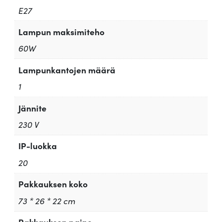
E27
Lampun maksimiteho
60W
Lampunkantojen määrä
1
Jännite
230 V
IP-luokka
20
Pakkauksen koko
73 * 26 * 22 cm
Pakkauksen paino