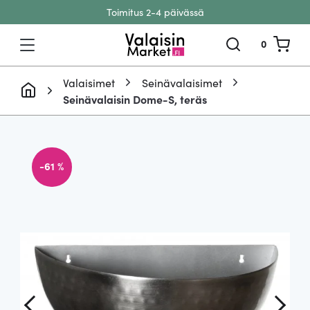
Toimitus 2-4 päivässä
Siirry sisältöön
0
Valaisimet
Seinävalaisimet
Seinävalaisin Dome-S, teräs
-61 %