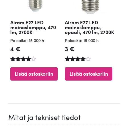
Airam E27 LED
Airam E27 LED
mainoslamppu, 470
mainoslamppu,
lm, 2700K
opaali, 470 lm, 2700K
Paloaika: 15 000 h
Paloaika: 15 000 h
4
€
3
€
Arvostel
Arvostelu
u
tuotteesta
Lisää ostoskoriin
Lisää ostoskoriin
tuotteest
:
a:
4.69
4.56
/ 5
/ 5
Mitat ja tekniset tiedot