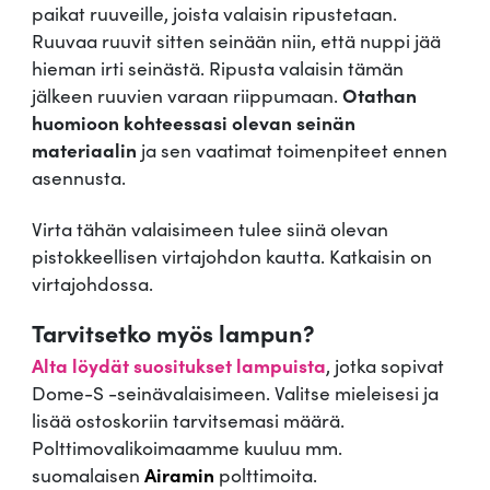
paikat ruuveille, joista valaisin ripustetaan.
Ruuvaa ruuvit sitten seinään niin, että nuppi jää
hieman irti seinästä. Ripusta valaisin tämän
jälkeen ruuvien varaan riippumaan.
Otathan
huomioon kohteessasi olevan seinän
materiaalin
ja sen vaatimat toimenpiteet ennen
asennusta.
Virta tähän valaisimeen tulee siinä olevan
pistokkeellisen virtajohdon kautta. Katkaisin on
virtajohdossa.
Tarvitsetko myös lampun?
Alta löydät suositukset lampuista
, jotka sopivat
Dome-S -seinävalaisimeen. Valitse mieleisesi ja
lisää ostoskoriin tarvitsemasi määrä.
Polttimovalikoimaamme kuuluu mm.
suomalaisen
Airamin
polttimoita.