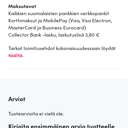
Maksutavat
Kaikkien suomalaisten pankkien verkkopankit
Korttimaksut ja MobilePay (Visa, Visa Electron,
MasterCard ja Business Eurocard)
Collector Bank -lasku, laskutuslisä 3,80 €
Tarkat toimitusehdot kokonaisuudessaan löydät
täältä
.
Arviot
Tuotearvioita ei vielä ole.
Kirjoita ensimmäinen arvio tuotteelle