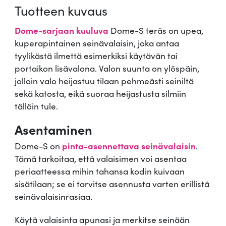
-
Tuotteen kuvaus
0
S
,
Dome-sarjaan kuuluva
Dome-S teräs on upea,
,
t
kuperapintainen seinävalaisin, joka antaa
e
5
tyylikästä ilmettä esimerkiksi käytävän tai
r
portaikon lisävalona. Valon suunta on ylöspäin,
ä
0
jolloin valo heijastuu tilaan pehmeästi seiniltä
s
sekä katosta, eikä suoraa heijastusta silmiin
m
tällöin tule.
ä
€
Asentaminen
ä
r
.
Dome-S on
pinta-asennettava seinävalaisin
.
ä
Tämä tarkoitaa, että valaisimen voi asentaa
periaatteessa mihin tahansa kodin kuivaan
sisätilaan; se ei tarvitse asennusta varten erillistä
seinävalaisinrasiaa.
Käytä valaisinta apunasi ja merkitse seinään