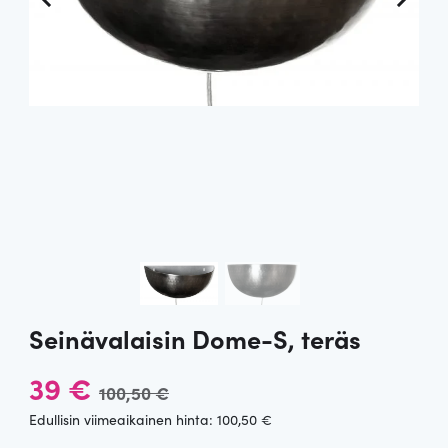
Seinävalaisin Dome-S, teräs
A
N
39
€
100,50
€
l
y
Edullisin viimeaikainen hinta:
100,50
€