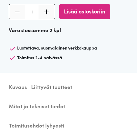
h
a
S
Lisää ostoskoriin
i
o
e
i
n
n
Varastossamme 2 kpl
n
ä
t
:
v
Luotettava, suomalainen verkkokauppa
a
3
a
Toimitus 2-4 päivässä
l
o
9
a
i
l
s
Kuvaus
Liittyvät tuotteet
i
€
i
n
:
.
Mitat ja tekniset tiedot
D
o
1
m
Toimitusehdot lyhyesti
e
0