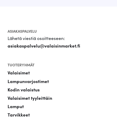
ASIAKASPALVELU
Lähetä viestiä osoitteeseen:
asiakaspalvelu@valaisinmarket.fi
TUOTERYHMÄT
Valaisimet
Lampunvarjostimet
Kodin valaistus
Valaisimet tyyleittäin
Lamput
Tarvikkeet