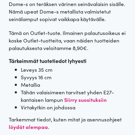
Dome-s on teräksen värinen seinävalaisin sisälle.
k
k
Nämä upeat Dome-s metallista valmistetut
u
y
seinälamput sopivat vaikkapa käytävälle.
p
i
Tämä on Outlet-tuote. Ilmainen palautusoikeus ei
koske Outlet-tuotteita, vaan näiden tuotteiden
e
n
palautuksesta veloitamme 8,90€.
r
e
Tärkeimmät tuotetiedot lyhyesti
Leveys 35 cm
ä
n
Syvyys 16 cm
i
h
Metallia
Tähän valaisimeen tarvitset yhden E27-
n
i
kantaisen lampun
Siirry suosituksiin
Virtakytkin on johdossa
e
n
Tarkemmat tiedot, kuten mitat ja asennusohjeet
n
t
löydät alempaa.