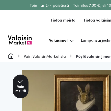
Toimitus 2-4 päivässä
Toimitus 7,00 €, yli 1
Siirry sisältöön
Tietoa meistä
Tietoa valaisim
Valaisimet
Lampunvarjosti
Vain ValaisinMarketista
Pöytävalaisin Jime
Vain
meiltä