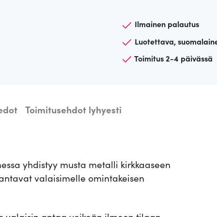
ä
v
Ilmainen palautus
a
Luotettava, suomalain
l
Toimitus 2-4 päivässä
a
i
s
i
iedot
Toimitusehdot lyhyesti
n
J
i
m
essa yhdistyy musta metalli kirkkaaseen
e
 antavat valaisimelle omintakeisen
n
a
-
a valaisin antaa veikeän ilmeen tilaan