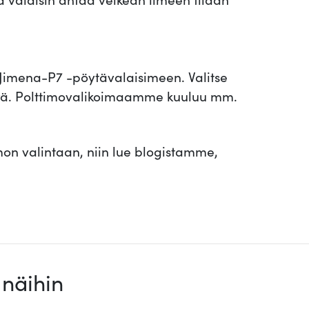
P
7
m
ä
t Jimena-P7 -pöytävalaisimeen. Valitse
ä
määrä. Polttimovalikoimaamme kuuluu mm.
r
ä
imon valintaan, niin lue blogistamme,
näihin