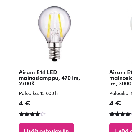
Airam E14 LED
Airam E
mainoslamppu, 470 lm,
mainosl
2700K
lm, 300
Paloaika: 15 000 h
Paloaika: 
4
€
4
€
Arvostelu
Arvostel
tuotteesta
tuotteest
Lisää ostoskoriin
Lisää 
:
a: