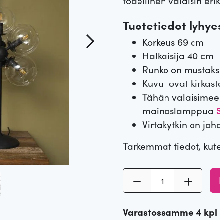
todellinen valaisin er
Tuotetiedot lyhyes
Korkeus 69 cm
Halkaisija 40 cm
Runko on mustaks
Kuvut ovat kirkast
Tähän valaisimeen
mainoslamppua
S
Virtakytkin on joh
Tarkemmat tiedot, kut
P
ö
y
Varastossamme 4 kpl
t