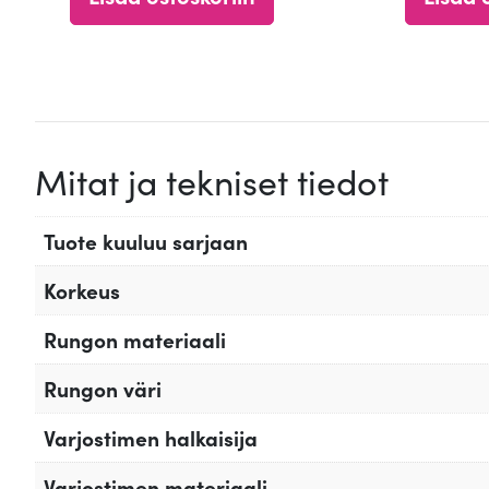
4.67
4.61
/ 5
/ 5
Mitat ja tekniset tiedot
Tuote kuuluu sarjaan
Korkeus
Rungon materiaali
Rungon väri
Varjostimen halkaisija
Varjostimen materiaali