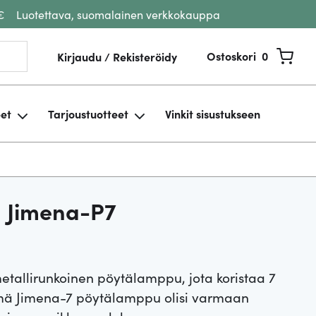
€
Luotettava, suomalainen verkkokauppa
Ostoskori
0
Kirjaudu / Rekisteröidy
eet
Tarjoustuotteet
Vinkit sisustukseen
n Jimena-P7
tallirunkoinen pöytälamppu, jota koristaa 7
ämä Jimena-7 pöytälamppu olisi varmaan