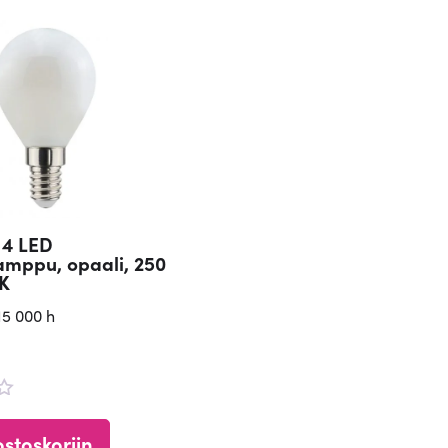
14 LED
amppu, opaali, 250
0K
15 000 h
u
ostoskoriin