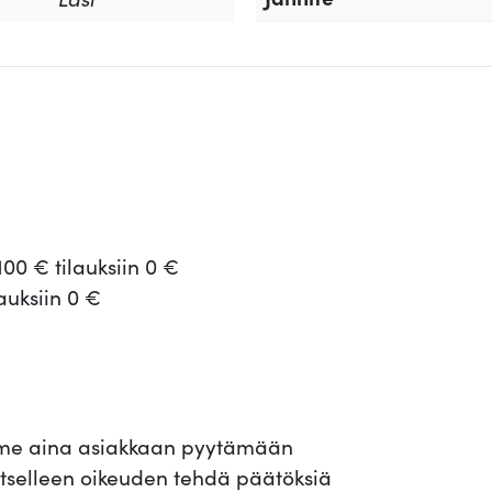
100 € tilauksiin 0 €
lauksiin 0 €
ämme aina asiakkaan pyytämään
 itselleen oikeuden tehdä päätöksiä