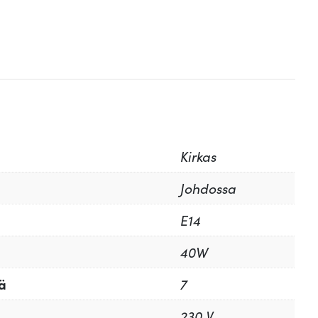
Kirkas
Johdossa
E14
40W
ä
7
230 V