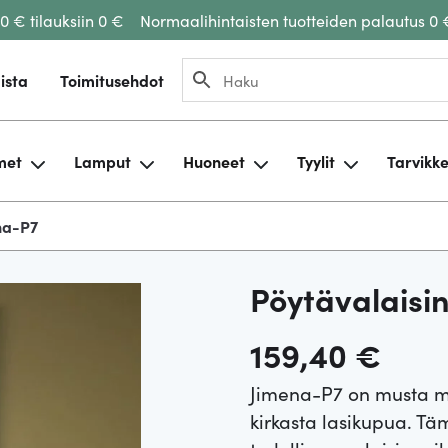
00 € tilauksiin 0 €
Normaalihintaisten tuotteiden palautus 0 
ista
Toimitusehdot
met
Lamput
Huoneet
Tyylit
Tarvikk
na-P7
Pöytävalaisi
159,40
€
Jimena-P7 on musta me
kirkasta lasikupua. T