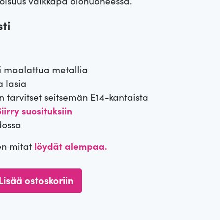
ikoisuus vaikkapa olohuoneessa.
ti
i maalattua metallia
a lasia
 tarvitset seitsemän E14-kantaista
iirry suosituksiin
dossa
en mitat
löydät alempaa.
Lisää ostoskoriin