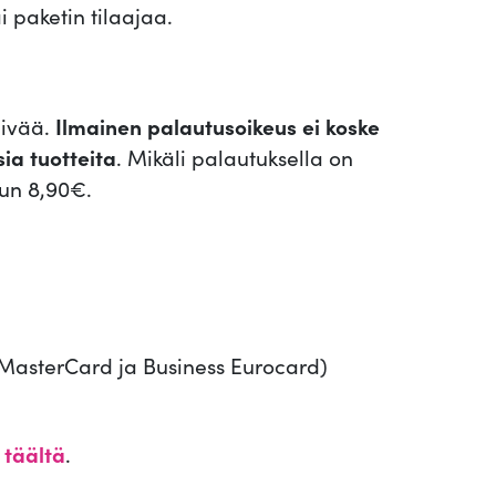
i paketin tilaajaa.
äivää.
Ilmainen palautusoikeus ei koske
sia tuotteita
. Mikäli palautuksella on
un 8,90€.
, MasterCard ja Business Eurocard)
t
täältä
.