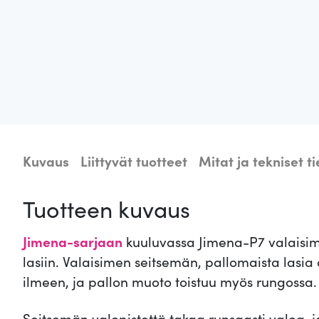
Kuvaus
Liittyvät tuotteet
Mitat ja tekniset t
Tuotteen kuvaus
Jimena-sarjaan
kuuluvassa Jimena-P7 valaisim
lasiin. Valaisimen seitsemän, pallomaista lasia
ilmeen, ja pallon muoto toistuu myös rungossa.
Seitsemän valopistettä takaa runsaasti valoa, j