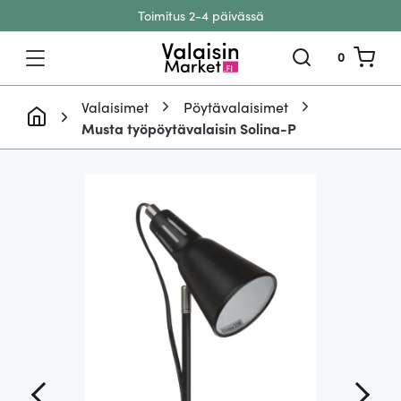
Toimitus 2-4 päivässä
Siirry sisältöön
0
Valaisimet
Pöytävalaisimet
Musta työpöytävalaisin Solina-P