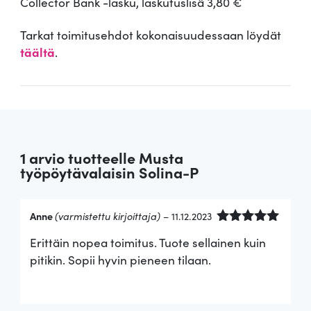
Collector Bank -lasku, laskutuslisä 3,80 €
Tarkat toimitusehdot kokonaisuudessaan löydät
täältä
.
1 arvio tuotteelle
Musta
työpöytävalaisin Solina-P
Anne
(varmistettu kirjoittaja)
–
11.12.2023
Arvostelu
Erittäin nopea toimitus. Tuote sellainen kuin
tuotteesta:
5
/ 5
pitikin. Sopii hyvin pieneen tilaan.