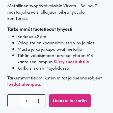
Arvio
1
5.00
Metallinen työpöytävalaisin Virvatuli Solina-P
5:stä
perustuen
musta, joka voisi olla juuri oikea työvalo
asiakkaan
konttoriisi.
arvotuksee
n.
Tärkeimmät tuotetiedot lyhyesti
Korkeus 42 cm
Valopiste on käänneltävissä ylös ja alas
Musta jalka ja kupu ovat metallia
Tähän valaisimeen tarvitset yhden E14-
kantaisen lampun
Siirry suosituksiin
Katkaisin on virtajohdossa
Tarkemmat tiedot, kuten mitat ja asennusohjeet
löydät alempaa.
M
Lisää ostoskoriin
u
s