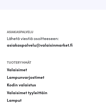
ASIAKASPALVELU
Lähetä viestiä osoitteeseen:
asiakaspalvelu@valaisinmarket.fi
TUOTERYHMÄT
Valaisimet
Lampunvarjostimet
Kodin valaistus
Valaisimet tyyleittäin
Lamput