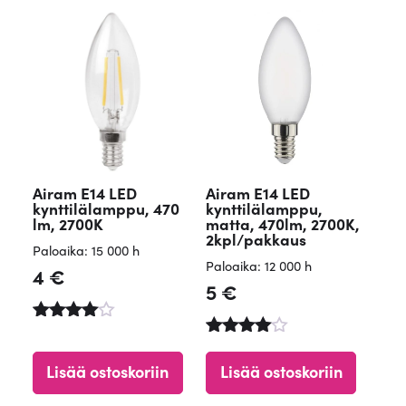
Airam E14 LED
Airam E14 LED
kynttilälamppu, 470
kynttilälamppu,
lm, 2700K
matta, 470lm, 2700K,
2kpl/pakkaus
Paloaika: 15 000 h
Paloaika: 12 000 h
4
€
5
€
Arvostel
u
Arvostelu
tuotteest
tuotteesta
Lisää ostoskoriin
Lisää ostoskoriin
a:
:
4.48
4.73