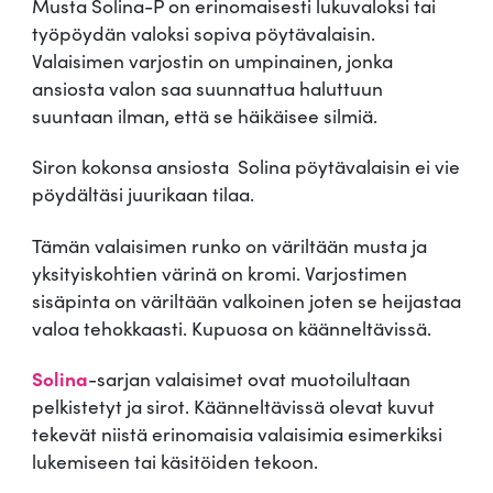
Musta Solina-P on erinomaisesti lukuvaloksi tai
S
työpöydän valoksi sopiva pöytävalaisin.
o
Valaisimen varjostin on umpinainen, jonka
l
ansiosta valon saa suunnattua haluttuun
i
suuntaan ilman, että se häikäisee silmiä.
n
a
Siron kokonsa ansiosta Solina pöytävalaisin ei vie
-
pöydältäsi juurikaan tilaa.
P
m
Tämän valaisimen runko on väriltään musta ja
ä
yksityiskohtien värinä on kromi. Varjostimen
ä
sisäpinta on väriltään valkoinen joten se heijastaa
r
valoa tehokkaasti. Kupuosa on käänneltävissä.
ä
Solina
-sarjan valaisimet ovat muotoilultaan
pelkistetyt ja sirot. Käänneltävissä olevat kuvut
tekevät niistä erinomaisia valaisimia esimerkiksi
lukemiseen tai käsitöiden tekoon.