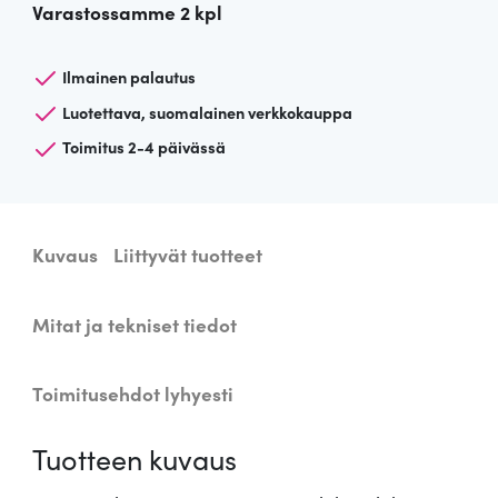
Varastossamme 2 kpl
t
a
t
Ilmainen palautus
y
Luotettava, suomalainen verkkokauppa
ö
Toimitus 2-4 päivässä
p
ö
y
t
Kuvaus
Liittyvät tuotteet
ä
v
a
Mitat ja tekniset tiedot
l
a
Toimitusehdot lyhyesti
i
s
Tuotteen kuvaus
i
n