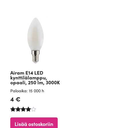
/ 5
/ 5
Airam E14 LED
kynttilälamppu,
opaali, 250 lm, 3000K
Paloaika: 15 000 h
4
€
Arvostelu
tuotteesta
Lisää ostoskoriin
: