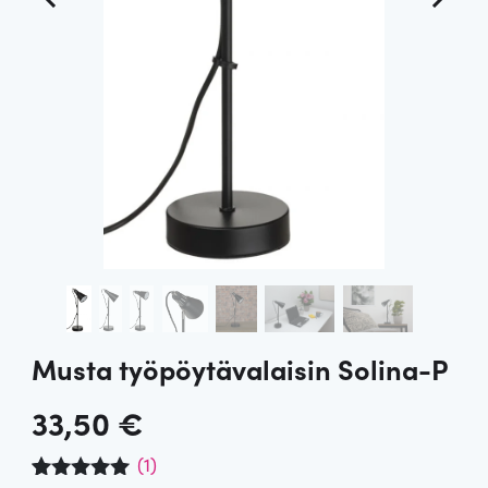
Musta työpöytävalaisin Solina-P
33,50
€
(
1
)