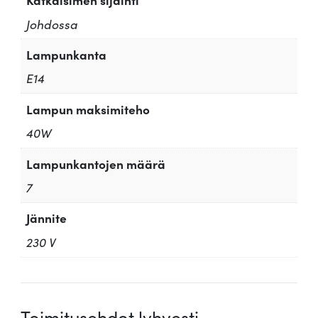
Johdossa
Lampunkanta
E14
Lampun maksimiteho
40W
Lampunkantojen määrä
7
Jännite
230 V
Toimitusehdot lyhyesti