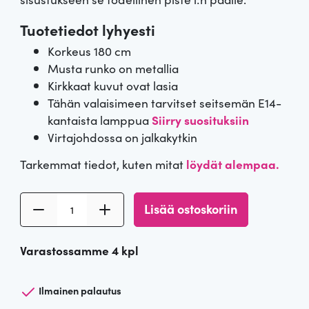
Tuotetiedot lyhyesti
Korkeus 180 cm
Musta runko on metallia
Kirkkaat kuvut ovat lasia
Tähän valaisimeen tarvitset seitsemän E14-
kantaista lamppua
Siirry suosituksiin
Virtajohdossa on jalkakytkin
Tarkemmat tiedot, kuten mitat
löydät alempaa.
M
Lisää ostoskoriin
u
s
Varastossamme 4 kpl
t
a
l
Ilmainen palautus
a