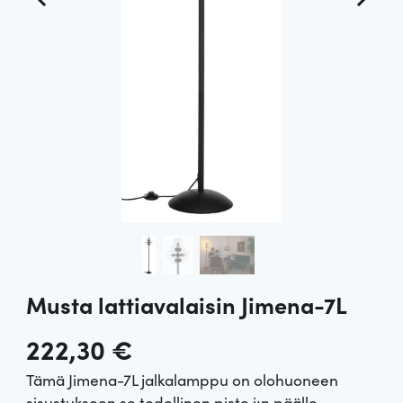
Musta lattiavalaisin Jimena-7L
222,30
€
Tämä Jimena-7L jalkalamppu on olohuoneen
sisustukseen se todellinen piste i:n päälle.