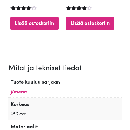
Arvostelu
Arvostelu
tuotteesta
tuotteest
Lisää ostoskoriin
Lisää ostoskoriin
:
a:
4.67
4.61
/ 5
/ 5
Mitat ja tekniset tiedot
Tuote kuuluu sarjaan
Jimena
Korkeus
180 cm
Materiaalit