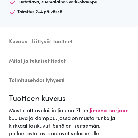
Luotettava, suomalainen verkkokauppa
t
Toimitus 2-4 päivässä
t
i
a
v
Kuvaus
Liittyvät tuotteet
a
l
a
Mitat ja tekniset tiedot
i
s
Toimitusehdot lyhyesti
i
n
Tuotteen kuvaus
J
i
Musta lattiavalaisin Jimena-7L on
Jimena-sarjaan
m
kuuluva jalklamppu, jossa on musta runko ja
e
kirkkaat lasikuvut. Siinä on seitsemän,
n
pallomaista lasia antavat valaisimelle
a