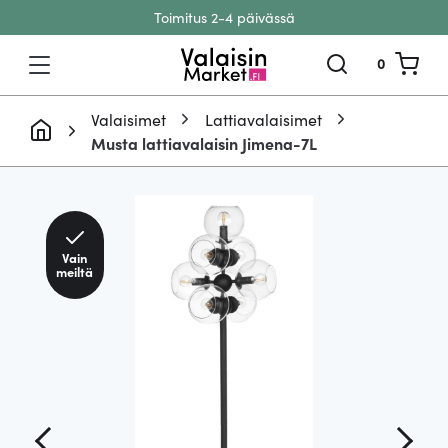
Toimitus 2-4 päivässä
Siirry sisältöön
0
Valaisimet
Lattiavalaisimet
Musta lattiavalaisin Jimena-7L
Vain
meiltä