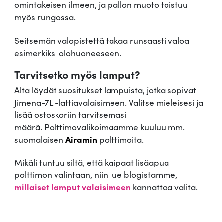
omintakeisen ilmeen, ja pallon muoto toistuu
-
myös rungossa.
7
L
Seitsemän valopistettä takaa runsaasti valoa
m
esimerkiksi olohuoneeseen.
ä
ä
Tarvitsetko myös lamput?
r
Alta löydät suositukset lampuista, jotka sopivat
ä
Jimena-7L -lattiavalaisimeen. Valitse mieleisesi ja
lisää ostoskoriin tarvitsemasi
määrä. Polttimovalikoimaamme kuuluu mm.
suomalaisen
Airamin
polttimoita.
Mikäli tuntuu siltä, että kaipaat lisäapua
polttimon valintaan, niin lue blogistamme,
millaiset lamput valaisimeen
kannattaa valita.
.