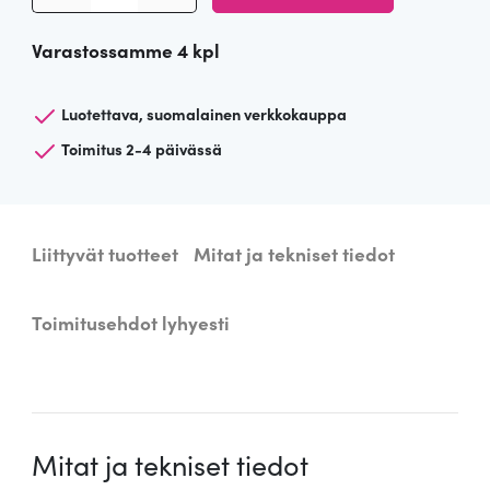
i
Varastossamme 4 kpl
s
t
a
Luotettava, suomalainen verkkokauppa
l
Toimitus 2-4 päivässä
l
i
9
9
Liittyvät tuotteet
Mitat ja tekniset tiedot
m
ä
Toimitusehdot lyhyesti
ä
r
ä
Mitat ja tekniset tiedot