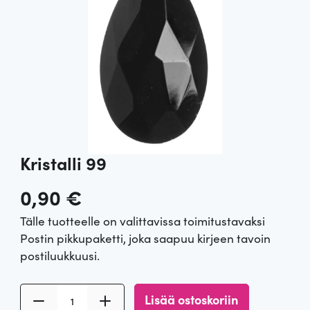
Kristalli 99
0,90
€
Tälle tuotteelle on valittavissa toimitustavaksi
Postin pikkupaketti, joka saapuu kirjeen tavoin
postiluukkuusi.
K
Lisää ostoskoriin
r