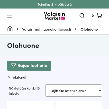
Toimitus 2-4 päivässä
Siirry sisältöön
0
Valaisimet huonekohtaisesti
Olohuone
Olohuone
Rajaa tuotteita
plafondi
Näytetään kaikki 18
Suosituimmat
tulosta
ensin