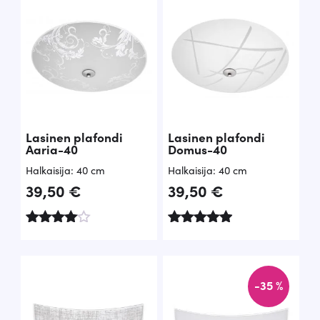
Lasinen plafondi
Lasinen plafondi
Aaria-40
Domus-40
Halkaisija: 40 cm
Halkaisija: 40 cm
39,50
€
39,50
€
Arvostelu
Arvostelu
tuotteesta
tuotteesta
:
:
4.81
4.91
-35 %
/ 5
/ 5