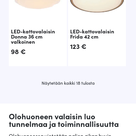
LED-kattovalaisin
LED-kattovalaisin
Donna 36 cm
Frida 42 cm
valkoinen
123
€
98
€
S
Näytetään kaikki 18 tulosta
u
o
s
i
Olohuoneen valaisin luo
t
u
tunnelmaa ja toiminnallisuutta
i
m
Olohuoneessa vietetään paljon aikaa hyvin