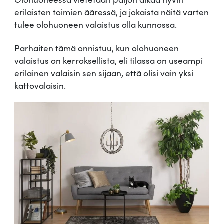
m
erilaisten toimien ääressä, ja jokaista näitä varten
a
tulee olohuoneen valaistus olla kunnossa.
t
e
Parhaiten tämä onnistuu, kun olohuoneen
n
s
valaistus on kerroksellista, eli tilassa on useampi
i
erilainen valaisin sen sijaan, että olisi vain yksi
n
kattovalaisin.