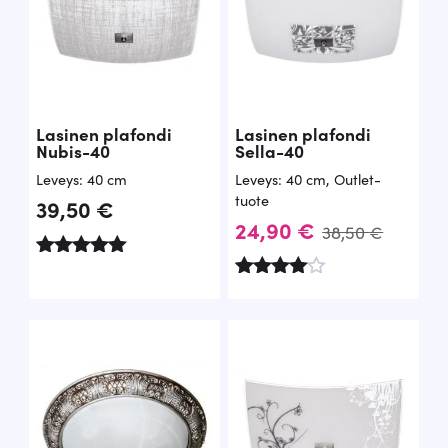
Lasinen plafondi
Lasinen plafondi
Nubis-40
Sella-40
Leveys: 40 cm
Leveys: 40 cm
,
Outlet-
tuote
39,50
€
A
N
24,90
€
38,50
€
l
y
Arvostelu
k
k
tuotteesta:
Arvostelu
5.00
tuotteesta
u
y
/ 5
:
4.67
p
i
/ 5
e
n
r
e