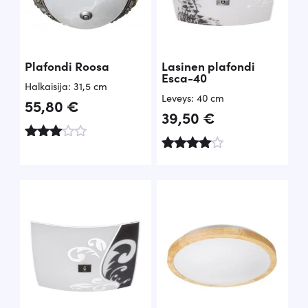
ä
n
i
h
n
i
Plafondi Roosa
Lasinen plafondi
e
n
Esca-40
Halkaisija: 31,5 cm
n
t
Leveys: 40 cm
55,80
€
h
a
39,50
€
i
o
Arvost
n
n
elu
Arvostel
tuottee
u
t
:
sta:
tuotteest
3.67
a:
a
2
/ 5
4.20
/ 5
o
4
l
,
i
9
:
0