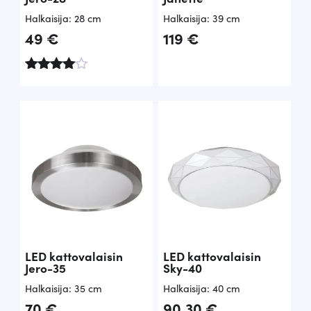
Halkaisija: 28 cm
Halkaisija: 39 cm
49
€
119
€
Arvoste
lu
tuottees
ta:
4.00
/ 5
LED kattovalaisin
LED kattovalaisin
Jero-35
Sky-40
Halkaisija: 35 cm
Halkaisija: 40 cm
70
€
90,30
€