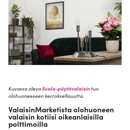
Kuvassa oleva
Scala-pöytävalaisin
tuo
olohuoneeseen kerroksellisuutta.
ValaisinMarketista olohuoneen
valaisin kotiisi oikeanlaisilla
polttimoilla