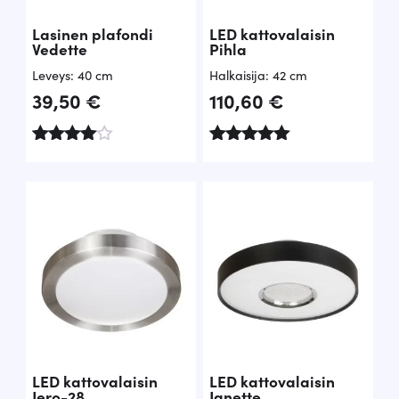
3
8
€
Lasinen plafondi
LED kattovalaisin
Vedette
Pihla
,
.
Leveys: 40 cm
Halkaisija: 42 cm
5
39,50
€
110,60
€
0
Arvostelu
Arvostelu
€
tuotteesta
tuotteesta:
:
5.00
.
4.67
/ 5
/ 5
LED kattovalaisin
LED kattovalaisin
Jero-28
Janette