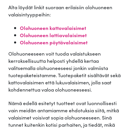
Alta löydät linkit suoraan erilaisiin olohuoneen
valaisintyyppeihin:
Olohuoneen kattovalaisimet
Olohuoneen lattiavalaisimet
Olohuoneen pöytävalaisimet
Olohuoneeseen voit tuoda valaistukseen
kerroksellisuutta helposti yhdellä kertaa
valitsemalla olohuoneeseesi jonkin valmiista
tuotepaketeistamme. Tuotepaketit sisältävät sekä
kattovalaisimen että lukuvalaisimen, jolla saat
kohdennettua valoa olohuoneeseesi.
Nämä edellä esitetyt tuotteet ovat luonnollisesti
vain meidän antamiamme ehdotuksia siitä, mitkä
valaisimet voisivat sopia olohuoneeseen. Sinä
tunnet kuitenkin kotisi parhaiten, ja tiedät, mikä