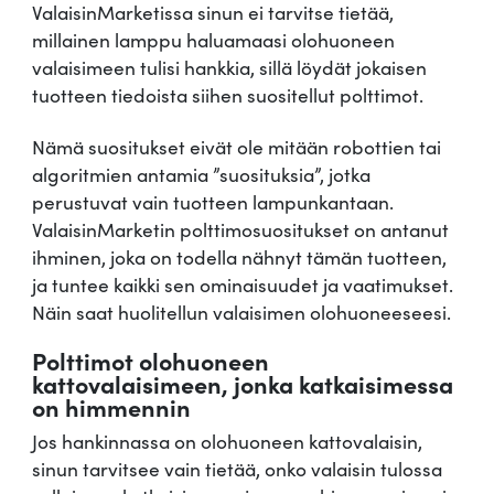
ValaisinMarketissa sinun ei tarvitse tietää,
millainen lamppu haluamaasi olohuoneen
valaisimeen tulisi hankkia, sillä löydät jokaisen
tuotteen tiedoista siihen suositellut polttimot.
Nämä suositukset eivät ole mitään robottien tai
algoritmien antamia ”suosituksia”, jotka
perustuvat vain tuotteen lampunkantaan.
ValaisinMarketin polttimosuositukset on antanut
ihminen, joka on todella nähnyt tämän tuotteen,
ja tuntee kaikki sen ominaisuudet ja vaatimukset.
Näin saat huolitellun valaisimen olohuoneeseesi.
Polttimot olohuoneen
kattovalaisimeen, jonka katkaisimessa
on himmennin
Jos hankinnassa on olohuoneen kattovalaisin,
sinun tarvitsee vain tietää, onko valaisin tulossa