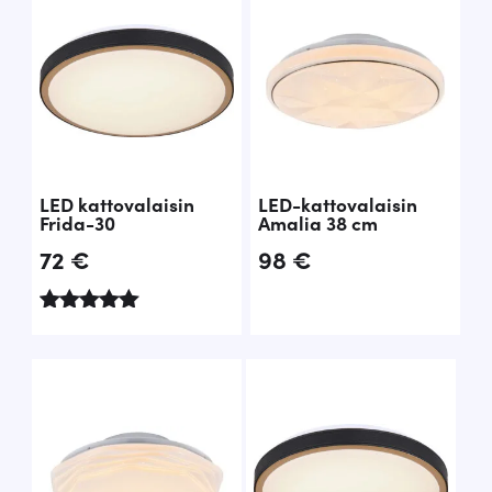
LED kattovalaisin
LED-kattovalaisin
Frida-30
Amalia 38 cm
72
€
98
€
Arvostelu
tuotteesta:
5.00
/ 5