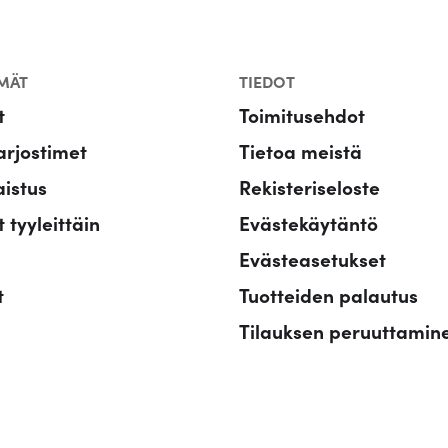
n
MÄT
TIEDOT
t
Toimitusehdot
rjostimet
Tietoa meistä
aistus
Rekisteriseloste
 tyyleittäin
Evästekäytäntö
Evästeasetukset
t
Tuotteiden palautus
Tilauksen peruuttamin