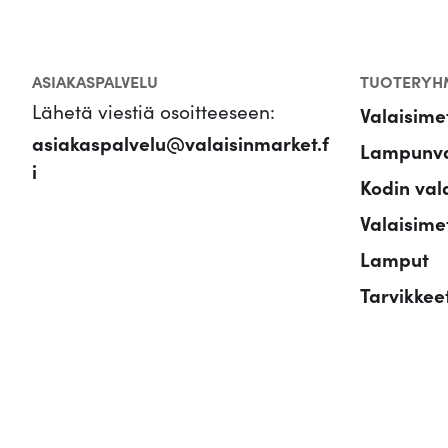
ASIAKASPALVELU
TUOTERYH
Lähetä viestiä osoitteeseen:
Valaisime
asiakaspalvelu@valaisinmarket.f
Lampunva
i
Kodin val
Valaisimet
Lamput
Tarvikkee