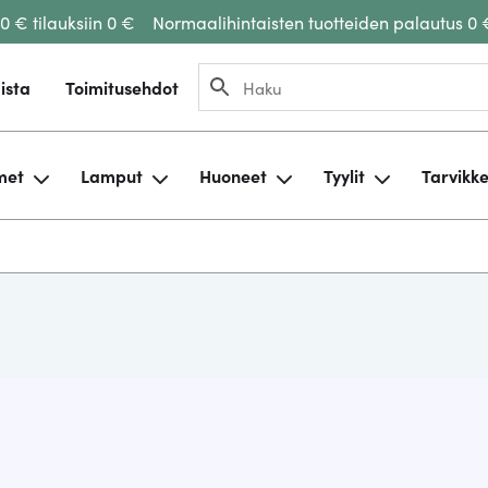
00 € tilauksiin 0 €
Normaalihintaisten tuotteiden palautus 0 
ista
Toimitusehdot
met
Lamput
Huoneet
Tyylit
Tarvikk