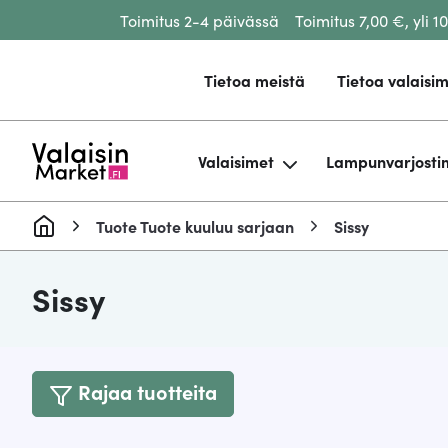
Toimitus 2-4 päivässä
Toimitus 7,00 €, yli 1
Siirry sisältöön
Tietoa meistä
Tietoa valaisim
Valaisimet
Lampunvarjosti
Tuote Tuote kuuluu sarjaan
Sissy
Sissy
Rajaa tuotteita