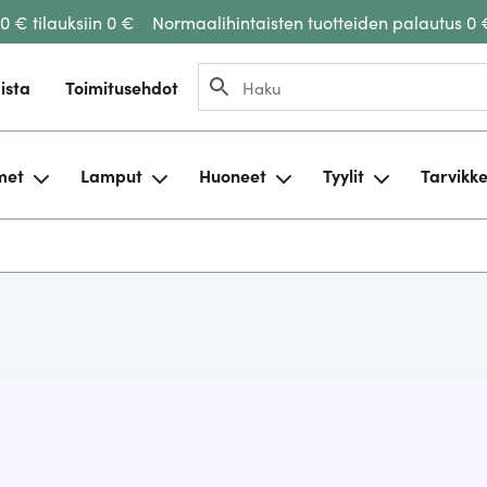
00 € tilauksiin 0 €
Normaalihintaisten tuotteiden palautus 0 
ista
Toimitusehdot
met
Lamput
Huoneet
Tyylit
Tarvikk