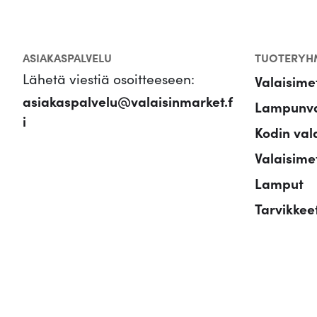
ASIAKASPALVELU
TUOTERYH
Lähetä viestiä osoitteeseen:
Valaisime
asiakaspalvelu@valaisinmarket.f
Lampunva
i
Kodin val
Valaisimet
Lamput
Tarvikkee