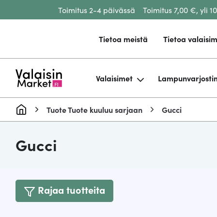
Toimitus 2-4 päivässä
Toimitus 7,00 €, yli 1
Siirry sisältöön
Tietoa meistä
Tietoa valaisim
Valaisimet
Lampunvarjosti
Tuote Tuote kuuluu sarjaan
Gucci
Gucci
Rajaa tuotteita