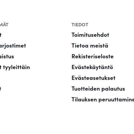
n
MÄT
TIEDOT
t
Toimitusehdot
rjostimet
Tietoa meistä
aistus
Rekisteriseloste
 tyyleittäin
Evästekäytäntö
Evästeasetukset
t
Tuotteiden palautus
Tilauksen peruuttamin