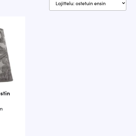
stin
cm