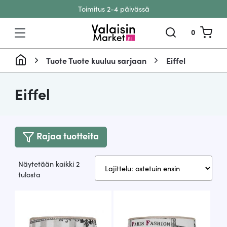
Toimitus 2-4 päivässä
Siirry sisältöön
0
Tuote Tuote kuuluu sarjaan
Eiffel
Eiffel
Rajaa tuotteita
Näytetään kaikki 2
Suosituimmat
tulosta
ensin