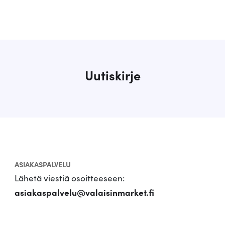
i
t
u
i
m
m
a
Uutiskirje
t
e
n
s
i
n
ASIAKASPALVELU
Lähetä viestiä osoitteeseen:
asiakaspalvelu@valaisinmarket.fi