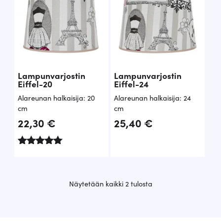
Lampunvarjostin
Lampunvarjostin
Eiffel-20
Eiffel-24
Alareunan halkaisija: 20
Alareunan halkaisija: 24
cm
cm
22,30
€
25,40
€
Arvostelu
tuotteesta:
5.00
/ 5
S
Näytetään kaikki 2 tulosta
u
o
s