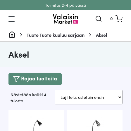
Toimitus 2-4 päivässä
Siirry sisältöön
0
Tuote Tuote kuuluu sarjaan
Aksel
Aksel
Rajaa tuotteita
Näytetään kaikki 4
Suosituimmat
tulosta
ensin