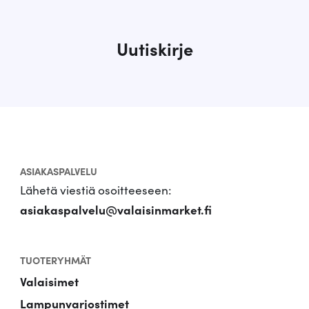
m
m
a
Uutiskirje
t
e
n
s
i
n
ASIAKASPALVELU
Lähetä viestiä osoitteeseen:
asiakaspalvelu@valaisinmarket.fi
TUOTERYHMÄT
Valaisimet
Lampunvarjostimet