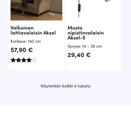
Valkoinen
Musta
lattiavalaisin Aksel
nipistinvalaisin
Aksel-S
Korkeus: 140 cm
Syvyys: 14 - 36 cm
57,90
€
29,40
€
Arvoste
lu
tuottees
ta:
S
Näytetään kaikki 4 tulosta
4.00
u
/ 5
o
s
i
t
u
i