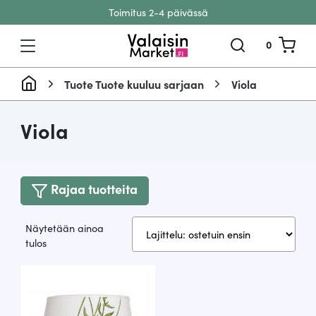
Toimitus 2-4 päivässä
Siirry sisältöön
0
Tuote Tuote kuuluu sarjaan
Viola
Viola
Rajaa tuotteita
Näytetään ainoa
tulos