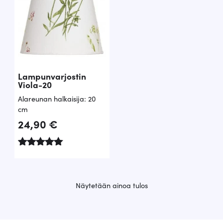
Lampunvarjostin
Viola-20
Alareunan halkaisija: 20
cm
24,90
€
Arvostelu
tuotteesta:
5.00
/ 5
Näytetään ainoa tulos