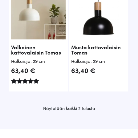
Valkoinen
Musta kattovalaisin
kattovalaisin Tomas
Tomas
Halkaisija: 29 cm
Halkaisija: 29 cm
63,40
€
63,40
€
Arvostelu
tuotteesta:
5.00
/ 5
S
Näytetään kaikki 2 tulosta
u
o
s
i