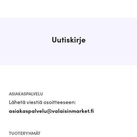
t
u
i
m
m
a
Uutiskirje
t
e
n
s
i
n
ASIAKASPALVELU
Lähetä viestiä osoitteeseen:
asiakaspalvelu@valaisinmarket.fi
TUOTERYHMÄT