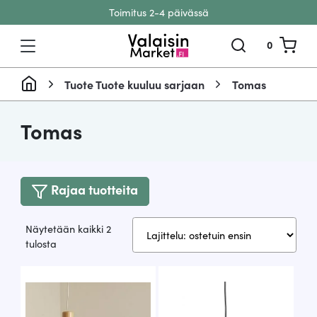
Toimitus 2-4 päivässä
Siirry sisältöön
0
Tuote Tuote kuuluu sarjaan
Tomas
Tomas
Rajaa tuotteita
Näytetään kaikki 2
Suosituimmat
tulosta
ensin