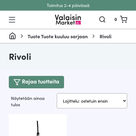
Toimitus 2-4 päivässä
Siirry sisältöön
0
Tuote Tuote kuuluu sarjaan
Rivoli
Rivoli
Rajaa tuotteita
Näytetään ainoa
tulos