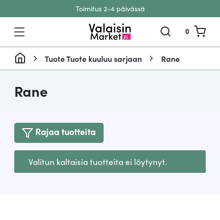
Toimitus 2-4 päivässä
Siirry sisältöön
0
Tuote Tuote kuuluu sarjaan
Rane
Rane
Rajaa tuotteita
Valitun kaltaisia tuotteita ei löytynyt.