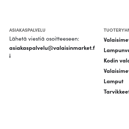
ASIAKASPALVELU
TUOTERYH
Lähetä viestiä osoitteeseen:
Valaisime
asiakaspalvelu@valaisinmarket.f
Lampunva
i
Kodin val
Valaisimet
Lamput
Tarvikkee