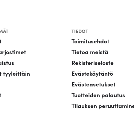
MÄT
TIEDOT
t
Toimitusehdot
rjostimet
Tietoa meistä
aistus
Rekisteriseloste
 tyyleittäin
Evästekäytäntö
Evästeasetukset
t
Tuotteiden palautus
Tilauksen peruuttamin