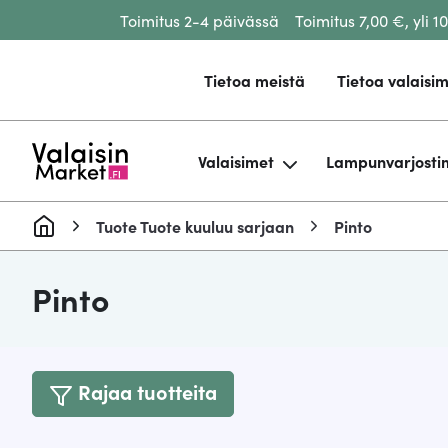
Toimitus 2-4 päivässä
Toimitus 7,00 €, yli 1
Siirry sisältöön
Tietoa meistä
Tietoa valaisim
Valaisimet
Lampunvarjosti
Tuote Tuote kuuluu sarjaan
Pinto
Pinto
Rajaa tuotteita