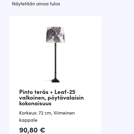
Näytetään ainoa tulos
Pinto teräs + Leaf-25
valkoinen, pöytävalaisin
kokonaisuus
Korkeus: 72 cm
,
Viimeinen
kappale
90,80
€