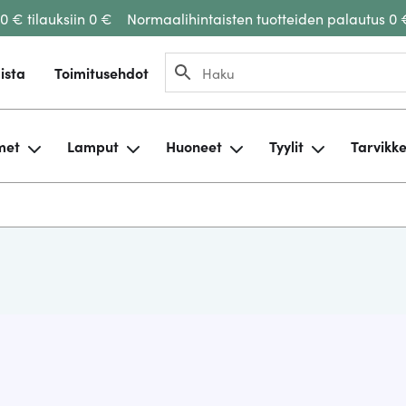
00 € tilauksiin 0 €
Normaalihintaisten tuotteiden palautus 0 
ista
Toimitusehdot
met
Lamput
Huoneet
Tyylit
Tarvikk